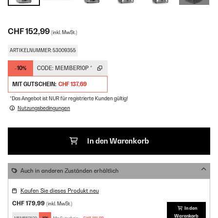
CHF 152,99
(inkl. MwSt.)
ARTIKELNUMMER: 53009355
-10%
CODE:
MEMBER10P
*
MIT GUTSCHEIN:
CHF 137,69
*Das Angebot ist NUR für registrierte Kunden gültig!
Nutzungsbedingungen
In den Warenkorb
Auch in anderen Zuständen erhältlich
Kaufen Sie dieses Produkt neu
CHF 179,99
(inkl. MwSt.)
In den
Warenkorb