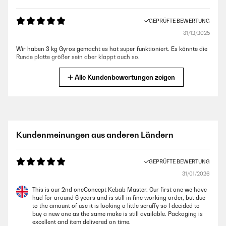
GEPRÜFTE BEWERTUNG
31/12/2025
Wir haben 3 kg Gyros gemacht es hat super funktioniert. Es könnte die
Runde platte größer sein aber klappt auch so.
Amazon-Benutzer
Alle Kundenbewertungen zeigen
GEPRÜFTE BEWERTUNG
04/12/2025
Das ist ein schönes Gerät und würde es wieder kaufen
Kundenmeinungen aus anderen Ländern
Amazon-Benutzer
GEPRÜFTE BEWERTUNG
31/01/2026
GEPRÜFTE BEWERTUNG
21/11/2025
This is our 2nd oneConcept Kebab Master. Our first one we have
had for around 6 years and is still in fine working order, but due
Sehr geil geeignet, um selbst seinen Dönerspieß zu machen. Oder
to the amount of use it is looking a little scruffy so I decided to
andere Sachen.Ich habe schon paar mal Döner selbst gemacht, und
buy a new one as the same make is still available. Packaging is
bin von diesem Produkt begeistert.
excellent and item delivered on time.