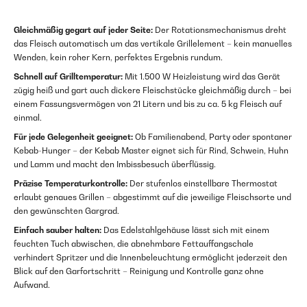
Gleichmäßig gegart auf jeder Seite:
Der Rotationsmechanismus dreht
das Fleisch automatisch um das vertikale Grillelement – kein manuelles
Wenden, kein roher Kern, perfektes Ergebnis rundum.
Schnell auf Grilltemperatur:
Mit 1.500 W Heizleistung wird das Gerät
zügig heiß und gart auch dickere Fleischstücke gleichmäßig durch – bei
einem Fassungsvermögen von 21 Litern und bis zu ca. 5 kg Fleisch auf
einmal.
Für jede Gelegenheit geeignet:
Ob Familienabend, Party oder spontaner
Kebab-Hunger – der Kebab Master eignet sich für Rind, Schwein, Huhn
und Lamm und macht den Imbissbesuch überflüssig.
Präzise Temperaturkontrolle:
Der stufenlos einstellbare Thermostat
erlaubt genaues Grillen – abgestimmt auf die jeweilige Fleischsorte und
den gewünschten Gargrad.
Einfach sauber halten:
Das Edelstahlgehäuse lässt sich mit einem
feuchten Tuch abwischen, die abnehmbare Fettauffangschale
verhindert Spritzer und die Innenbeleuchtung ermöglicht jederzeit den
Blick auf den Garfortschritt – Reinigung und Kontrolle ganz ohne
Aufwand.