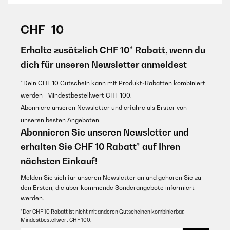
GEPRÜFTE BEWERTUNG
02/08/2024
CHF -10
Bonjour !Bien reçu cet article comme prévu, une petite merveille !
l'appareil est emballé intelligemment , bien callé !le seul regret est
Erhalte zusätzlich CHF 10* Rabatt, wenn du
de ne pas trouver une notice en français, il y a des détails à
dich für unseren Newsletter anmeldest
connaître niveau sécurité par exemple, je suppose qu'il faut le
nettoyer avant l'utisation et surtout bien le sécher avant tout
utilisation ;... Pour le nettoyage, j'avais lu un avis disant qu'il
*Dein CHF 10 Gutschein kann mit Produkt-Rabatten kombiniert
n'était pas évident .... je comprends maintenant en le voyant
werden | Mindestbestellwert CHF 100.
l'appareil, que ça ne sera pas facile ! autre question : pendant la
cuisson faut il laisser la porte ouverte ou fernée ? un grand merci
Abonniere unseren Newsletter und erfahre als Erster von
pour votre réponse et pour l'envoi rapide de ce four qui une fois
unseren besten Angeboten.
en mains, devrait donner de bons résultats !Meilleures
salutations,Melgam
Abonnieren Sie unseren Newsletter und
erhalten Sie CHF 10 Rabatt* auf Ihren
Utilisateur d'Amazon
nächsten Einkauf!
Übersetzen
Melden Sie sich für unseren Newsletter an und gehören Sie zu
den Ersten, die über kommende Sonderangebote informiert
werden.
*Der CHF 10 Rabatt ist nicht mit anderen Gutscheinen kombinierbar.
Mindestbestellwert CHF 100.