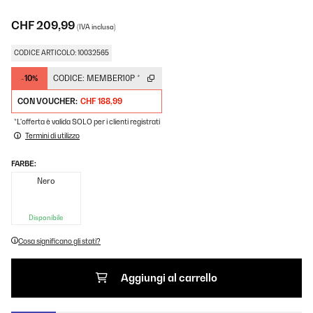
CHF 209,99
(IVA inclusa)
CODICE ARTICOLO: 10032565
-10%
CODICE:
MEMBER10P
*
CON VOUCHER:
CHF 188,99
*L'offerta è valida SOLO per i clienti registrati
Termini di utilizzo
FARBE:
Nero
Disponibile
Cosa significano gli stati?
Aggiungi al carrello