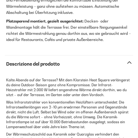
und Fernbedienung ermöglichen die komfortable Einstellung der
Wärmeleistung – ganz ohne aufstehen zu müssen. Automatische
Abschaltung bei Überhitzung inklusive.
Platzsparend montiert, gezielt ausgerichtet:
Decken- oder
Wandmontage hält die Terrasse frei. Der einstellbare Neigungswinkel
richtet die Wärmestrahlung genau dorthin aus, wo sie gebraucht wird –
ideal für Restaurants, Cafés und private Außenbereiche.
Descrizione del prodotto
Kalte Abende auf der Terrasse? Mit dem Klarstein Heat Square verlängerst
du deine Outdoor-Saison ganz ohne Kompromisse. Der Infrarot-
Heizstrahler mit 2.000 W liefert angenehme Wärme direkt dorthin, wo du
sitzt – auf der Terrasse, im Garten oder unter dem Vordach.
Was Infrarotstrahler von konventionellen Heizlüftern unterscheidet: Die
Infrarotwellenlängen von 2–10 μm erwärmen Personen und Gegenstände
direkt, nicht die Luft. Selbst bei Wind oder im offenen Außenbereich spürst
du die Wärme sofort – ohne Vorheizzeit, ohne Umweg. Die Keramik-
Infrarotlampe ist auf über 10.000 Betriebsstunden ausgelegt, sodass ein
Lampenwechsel über viele Jahre kein Thema ist.
Der Wärmeschutzschild aus Keramik oder Quarzglas verhindert den