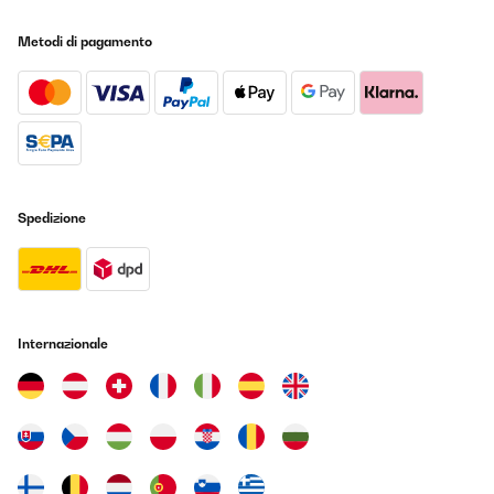
Metodi di pagamento
VALUTAZIONE VERIFICATA
15/01/2025
Bon produit
Utilisateur d'Amazon
Tradurre
Spedizione
VALUTAZIONE VERIFICATA
22/12/2024
Solange es windstill ist tut das Gerät, was es soll. Die Leistung ist
schwächer als gedacht, denn bei Wind merkt man gar nichts von
Internazionale
der Wärme. Eine geschlossene Terasse wäre optimal.
Amazon-Benutzer
Tradurre
VALUTAZIONE VERIFICATA