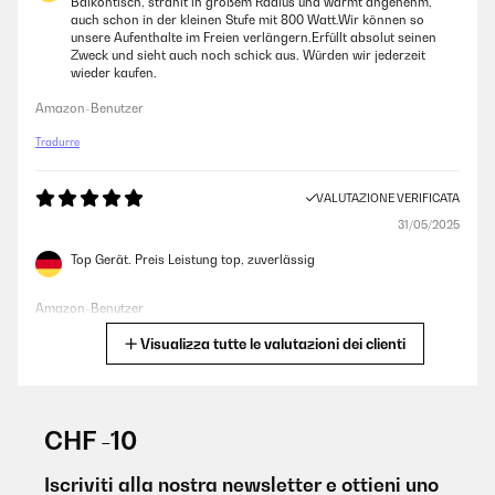
Balkontisch, strahlt in großem Radius und wärmt angenehm,
auch schon in der kleinen Stufe mit 800 Watt.Wir können so
unsere Aufenthalte im Freien verlängern.Erfüllt absolut seinen
Zweck und sieht auch noch schick aus. Würden wir jederzeit
wieder kaufen.
Amazon-Benutzer
Tradurre
VALUTAZIONE VERIFICATA
31/05/2025
Top Gerät. Preis Leistung top, zuverlässig
Amazon-Benutzer
Visualizza tutte le valutazioni dei clienti
Tradurre
VALUTAZIONE VERIFICATA
30/05/2025
CHF -10
Der Blumfeldt Heat Hexa Heizstrahler macht einen guten Job und
bringt schnell Wärme in den Außenbereich. Die Leistung und
Iscriviti alla nostra newsletter e ottieni uno