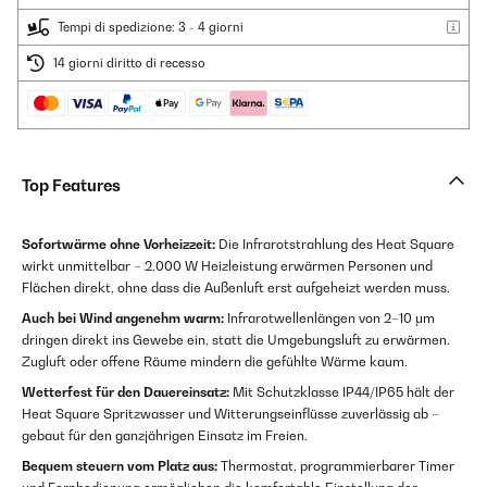
Tempi di spedizione: 3 - 4 giorni
14 giorni diritto di recesso
Top Features
Sofortwärme ohne Vorheizzeit:
Die Infrarotstrahlung des Heat Square
wirkt unmittelbar – 2.000 W Heizleistung erwärmen Personen und
Flächen direkt, ohne dass die Außenluft erst aufgeheizt werden muss.
Auch bei Wind angenehm warm:
Infrarotwellenlängen von 2–10 μm
dringen direkt ins Gewebe ein, statt die Umgebungsluft zu erwärmen.
Zugluft oder offene Räume mindern die gefühlte Wärme kaum.
Wetterfest für den Dauereinsatz:
Mit Schutzklasse IP44/IP65 hält der
Heat Square Spritzwasser und Witterungseinflüsse zuverlässig ab –
gebaut für den ganzjährigen Einsatz im Freien.
Bequem steuern vom Platz aus:
Thermostat, programmierbarer Timer