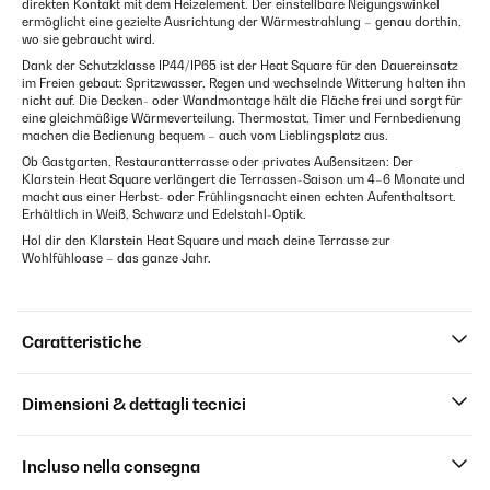
direkten Kontakt mit dem Heizelement. Der einstellbare Neigungswinkel
ermöglicht eine gezielte Ausrichtung der Wärmestrahlung – genau dorthin,
wo sie gebraucht wird.
Dank der Schutzklasse IP44/IP65 ist der Heat Square für den Dauereinsatz
im Freien gebaut: Spritzwasser, Regen und wechselnde Witterung halten ihn
nicht auf. Die Decken- oder Wandmontage hält die Fläche frei und sorgt für
eine gleichmäßige Wärmeverteilung. Thermostat, Timer und Fernbedienung
machen die Bedienung bequem – auch vom Lieblingsplatz aus.
Ob Gastgarten, Restaurantterrasse oder privates Außensitzen: Der
Klarstein Heat Square verlängert die Terrassen-Saison um 4–6 Monate und
macht aus einer Herbst- oder Frühlingsnacht einen echten Aufenthaltsort.
Erhältlich in Weiß, Schwarz und Edelstahl-Optik.
Hol dir den Klarstein Heat Square und mach deine Terrasse zur
Wohlfühloase – das ganze Jahr.
Caratteristiche
Dimensioni & dettagli tecnici
Incluso nella consegna