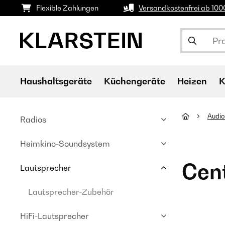
Flexible Zahlungen
Versandkostenfrei ab 10
Haushaltsgeräte
Küchengeräte
Heizen
K
Audio
Radios
Heimkino-Soundsystem
Cen
Lautsprecher
Lautsprecher-Zubehör
HiFi-Lautsprecher