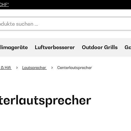
0CHF*
limageräte
Luftverbesserer
Outdoor Grills
Ga
 & Hifi
Lautsprecher
Centerlautsprecher
terlautsprecher