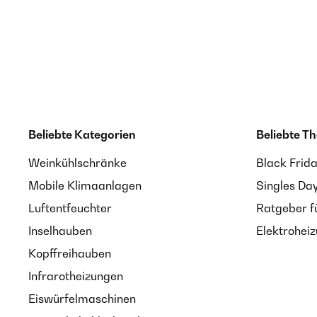
Beliebte Kategorien
Beliebte T
Weinkühlschränke
Black Frid
Mobile Klimaanlagen
Singles Da
Luftentfeuchter
Ratgeber f
Inselhauben
Elektrohei
Kopffreihauben
Infrarotheizungen
Eiswürfelmaschinen