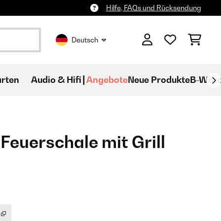
Hilfe, FAQs und Rücksendung
Deutsch
rten
Audio & Hifi
Angebote
Neue Produkte
B-War
Feuerschale mit Grill