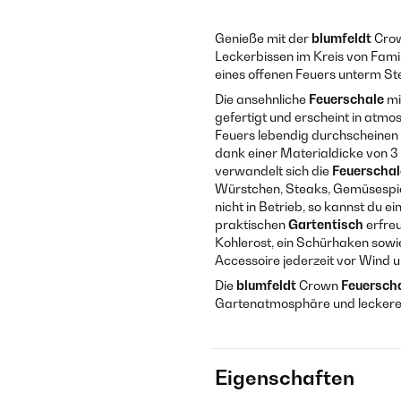
Genieße mit der
blumfeldt
Cro
Leckerbissen im Kreis von Fami
eines offenen Feuers unterm S
Die ansehnliche
Feuerschale
mi
gefertigt und erscheint in atm
Feuers lebendig durchscheinen l
dank einer Materialdicke von 3 
verwandelt sich die
Feuerschal
Würstchen, Steaks, Gemüsespie
nicht in Betrieb, so kannst du 
praktischen
Gartentisch
erfreu
Kohlerost, ein Schürhaken sowie
Accessoire jederzeit vor Wind 
Die
blumfeldt
Crown
Feuerscha
Gartenatmosphäre und leckeres
Eigenschaften