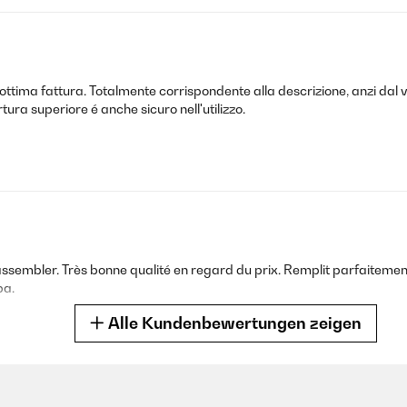
s Feuer genießen, so gemütlich. Tolle Schale! S.Sch.
i ottima fattura. Totalmente corrispondente alla descrizione, anzi dal 
ura superiore é anche sicuro nell'utilizzo.
recht leichter Karton bei mir an. Ich habe mir die Feuerschalte in de
ale für innen samt Grillrost und Schürstab.Das zusammensetzen ist sc
tter und als UV Schutz bei nicht gebrauch gibt es noch eine passend
 hochwertiger Stahl und nicht wie dünnes Blech. Seinen Trumpf spiel d
. Mit dieser Feuerschale hat man schöne und gemütliche Momente n
sembler. Très bonne qualité en regard du prix. Remplit parfaitement
pa.
Alle Kundenbewertungen zeigen
es Outdoor-Accessoire, das ich nur wärmstens empfehlen kann. Die Feue