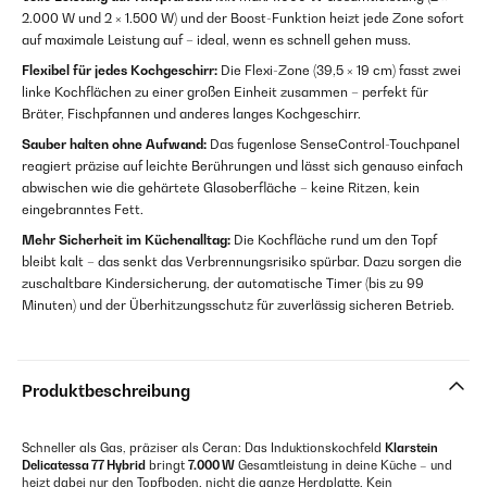
2.000 W und 2 × 1.500 W) und der Boost-Funktion heizt jede Zone sofort
auf maximale Leistung auf – ideal, wenn es schnell gehen muss.
Flexibel für jedes Kochgeschirr:
Die Flexi-Zone (39,5 × 19 cm) fasst zwei
linke Kochflächen zu einer großen Einheit zusammen – perfekt für
Bräter, Fischpfannen und anderes langes Kochgeschirr.
Sauber halten ohne Aufwand:
Das fugenlose SenseControl-Touchpanel
reagiert präzise auf leichte Berührungen und lässt sich genauso einfach
abwischen wie die gehärtete Glasoberfläche – keine Ritzen, kein
eingebranntes Fett.
Mehr Sicherheit im Küchenalltag:
Die Kochfläche rund um den Topf
bleibt kalt – das senkt das Verbrennungsrisiko spürbar. Dazu sorgen die
zuschaltbare Kindersicherung, der automatische Timer (bis zu 99
Minuten) und der Überhitzungsschutz für zuverlässig sicheren Betrieb.
Produktbeschreibung
Schneller als Gas, präziser als Ceran: Das Induktionskochfeld
Klarstein
Delicatessa 77 Hybrid
bringt
7.000 W
Gesamtleistung in deine Küche – und
heizt dabei nur den Topfboden, nicht die ganze Herdplatte. Kein