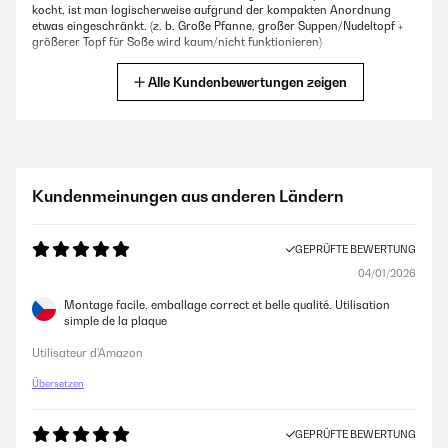
kocht, ist man logischerweise aufgrund der kompakten Anordnung
etwas eingeschränkt. (z. b. Große Pfanne, großer Suppen/Nudeltopf +
größerer Topf für Soße wird kaum/nicht funktionieren)
Amazon-Benutzer
Alle Kundenbewertungen zeigen
GEPRÜFTE BEWERTUNG
23/11/2025
Super Qualität
Kundenmeinungen aus anderen Ländern
Amazon-Benutzer
GEPRÜFTE BEWERTUNG
04/01/2026
GEPRÜFTE BEWERTUNG
20/10/2025
Montage facile, emballage correct et belle qualité. Utilisation
simple de la plaque
Sehr schnelles aufheizen, leiser Betrieb. Wirkt und ist hochwertig
Utilisateur d'Amazon
Amazon-Benutzer
Übersetzen
GEPRÜFTE BEWERTUNG
GEPRÜFTE BEWERTUNG
24/08/2025