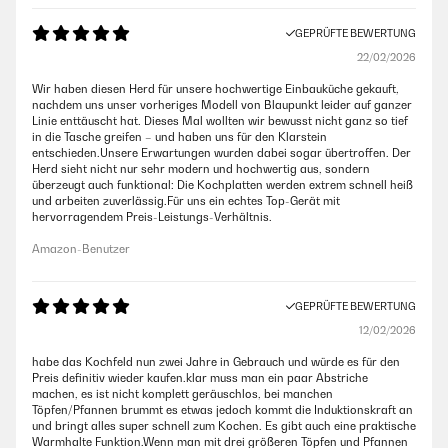
GEPRÜFTE BEWERTUNG
22/02/2026
Wir haben diesen Herd für unsere hochwertige Einbauküche gekauft,
nachdem uns unser vorheriges Modell von Blaupunkt leider auf ganzer
Linie enttäuscht hat. Dieses Mal wollten wir bewusst nicht ganz so tief
in die Tasche greifen – und haben uns für den Klarstein
entschieden.Unsere Erwartungen wurden dabei sogar übertroffen. Der
Herd sieht nicht nur sehr modern und hochwertig aus, sondern
überzeugt auch funktional: Die Kochplatten werden extrem schnell heiß
und arbeiten zuverlässig.Für uns ein echtes Top-Gerät mit
hervorragendem Preis-Leistungs-Verhältnis.
Amazon-Benutzer
GEPRÜFTE BEWERTUNG
12/02/2026
habe das Kochfeld nun zwei Jahre in Gebrauch und würde es für den
Preis definitiv wieder kaufen.klar muss man ein paar Abstriche
machen, es ist nicht komplett geräuschlos, bei manchen
Töpfen/Pfannen brummt es etwas jedoch kommt die Induktionskraft an
und bringt alles super schnell zum Kochen. Es gibt auch eine praktische
Warmhalte Funktion.Wenn man mit drei größeren Töpfen und Pfannen