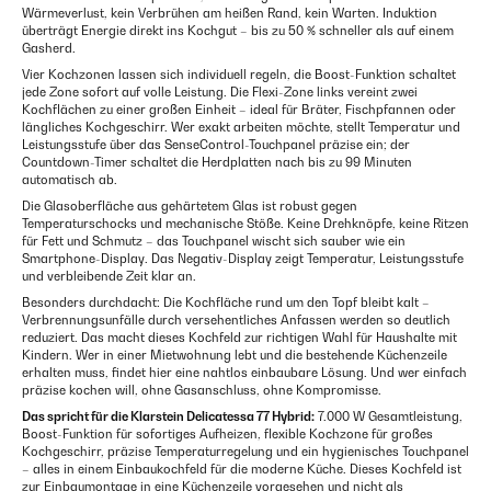
Wärmeverlust, kein Verbrühen am heißen Rand, kein Warten. Induktion
überträgt Energie direkt ins Kochgut – bis zu 50 % schneller als auf einem
Gasherd.
Vier Kochzonen lassen sich individuell regeln, die Boost-Funktion schaltet
jede Zone sofort auf volle Leistung. Die Flexi-Zone links vereint zwei
Kochflächen zu einer großen Einheit – ideal für Bräter, Fischpfannen oder
längliches Kochgeschirr. Wer exakt arbeiten möchte, stellt Temperatur und
Leistungsstufe über das SenseControl-Touchpanel präzise ein; der
Countdown-Timer schaltet die Herdplatten nach bis zu 99 Minuten
automatisch ab.
Die Glasoberfläche aus gehärtetem Glas ist robust gegen
Temperaturschocks und mechanische Stöße. Keine Drehknöpfe, keine Ritzen
für Fett und Schmutz – das Touchpanel wischt sich sauber wie ein
Smartphone-Display. Das Negativ-Display zeigt Temperatur, Leistungsstufe
und verbleibende Zeit klar an.
Besonders durchdacht: Die Kochfläche rund um den Topf bleibt kalt –
Verbrennungsunfälle durch versehentliches Anfassen werden so deutlich
reduziert. Das macht dieses Kochfeld zur richtigen Wahl für Haushalte mit
Kindern. Wer in einer Mietwohnung lebt und die bestehende Küchenzeile
erhalten muss, findet hier eine nahtlos einbaubare Lösung. Und wer einfach
präzise kochen will, ohne Gasanschluss, ohne Kompromisse.
Das spricht für die Klarstein Delicatessa 77 Hybrid:
7.000 W Gesamtleistung,
Boost-Funktion für sofortiges Aufheizen, flexible Kochzone für großes
Kochgeschirr, präzise Temperaturregelung und ein hygienisches Touchpanel
– alles in einem Einbaukochfeld für die moderne Küche. Dieses Kochfeld ist
zur Einbaumontage in eine Küchenzeile vorgesehen und nicht als