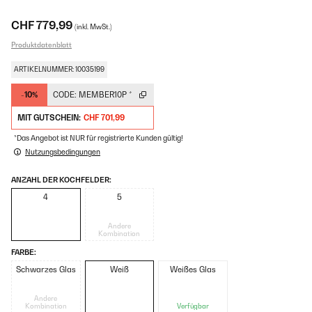
CHF 779,99
(inkl. MwSt.)
Produktdatenblatt
ARTIKELNUMMER: 10035199
-10%
CODE:
MEMBER10P
*
MIT GUTSCHEIN:
CHF 701,99
*Das Angebot ist NUR für registrierte Kunden gültig!
Nutzungsbedingungen
ANZAHL DER KOCHFELDER:
4
5
Andere
Kombination
FARBE:
Schwarzes Glas
Weiß
Weißes Glas
Andere
Kombination
Verfügbar