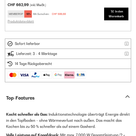
CHF 662,99
(inkl. MwSt.)
In den
MEMBER10P
-10%
Mit Gutschein:
CHF 596,69
Warenkorb
Produktdatenblatt
Sofort lieferbar
Lieferzeit: 3 - 4 Werktage
14 Tage Rückgaberecht
Top-Features
Kocht schneller als Gas:
Induktionstechnologie überträgt Energie direkt
in den Topfboden – ohne Wärmeverlust nach außen. Das macht das
Kochen bis zu 50 % schneller als auf einem Gasherd.
Volle Leistung auf Knopfdruck:
Mit max. 7.000 W Gesamtleistung (2 ×