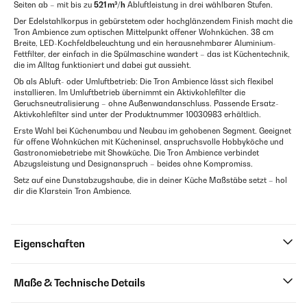
Seiten ab – mit bis zu
521 m³/h
Abluftleistung in drei wählbaren Stufen.
Der Edelstahlkorpus in gebürstetem oder hochglänzendem Finish macht die
Tron Ambience zum optischen Mittelpunkt offener Wohnküchen. 38 cm
Breite, LED-Kochfeldbeleuchtung und ein herausnehmbarer Aluminium-
Fettfilter, der einfach in die Spülmaschine wandert – das ist Küchentechnik,
die im Alltag funktioniert und dabei gut aussieht.
Ob als Abluft- oder Umluftbetrieb: Die Tron Ambience lässt sich flexibel
installieren. Im Umluftbetrieb übernimmt ein Aktivkohlefilter die
Geruchsneutralisierung – ohne Außenwandanschluss. Passende Ersatz-
Aktivkohlefilter sind unter der Produktnummer 10030983 erhältlich.
Erste Wahl bei Küchenumbau und Neubau im gehobenen Segment. Geeignet
für offene Wohnküchen mit Kücheninsel, anspruchsvolle Hobbyköche und
Gastronomiebetriebe mit Showküche. Die Tron Ambience verbindet
Abzugsleistung und Designanspruch – beides ohne Kompromiss.
Setz auf eine Dunstabzugshaube, die in deiner Küche Maßstäbe setzt – hol
dir die Klarstein Tron Ambience.
Eigenschaften
Maße & Technische Details