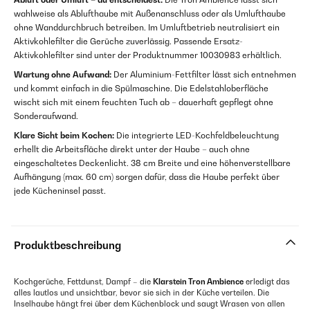
wahlweise als Ablufthaube mit Außenanschluss oder als Umlufthaube
ohne Wanddurchbruch betreiben. Im Umluftbetrieb neutralisiert ein
Aktivkohlefilter die Gerüche zuverlässig. Passende Ersatz-
Aktivkohlefilter sind unter der Produktnummer 10030983 erhältlich.
Wartung ohne Aufwand:
Der Aluminium-Fettfilter lässt sich entnehmen
und kommt einfach in die Spülmaschine. Die Edelstahloberfläche
wischt sich mit einem feuchten Tuch ab – dauerhaft gepflegt ohne
Sonderaufwand.
Klare Sicht beim Kochen:
Die integrierte LED-Kochfeldbeleuchtung
erhellt die Arbeitsfläche direkt unter der Haube – auch ohne
eingeschaltetes Deckenlicht. 38 cm Breite und eine höhenverstellbare
Aufhängung (max. 60 cm) sorgen dafür, dass die Haube perfekt über
jede Kücheninsel passt.
Produktbeschreibung
Kochgerüche, Fettdunst, Dampf – die
Klarstein Tron Ambience
erledigt das
alles lautlos und unsichtbar, bevor sie sich in der Küche verteilen. Die
Inselhaube hängt frei über dem Küchenblock und saugt Wrasen von allen