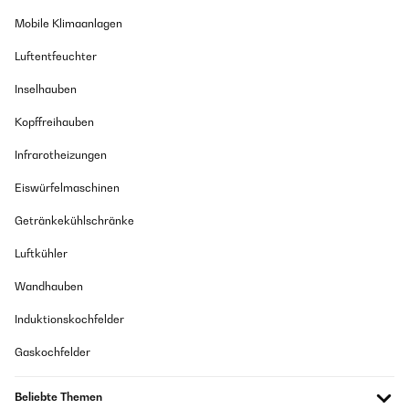
Mobile Klimaanlagen
Luftentfeuchter
Inselhauben
Kopffreihauben
Infrarotheizungen
Eiswürfelmaschinen
Getränkekühlschränke
Luftkühler
Wandhauben
Induktionskochfelder
Gaskochfelder
Beliebte Themen