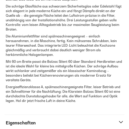
Die schräge Glasfläche aus schwarzem Sicherheitsglas oder Edelstahl fügt
sich elegant in jede moderne Küche ein und fängt Dämpfe direkt an der
Quelle ab – die geneigte Fläche leitet den Luftstrom präzise in die Filter,
unabhängig von der Installationshöhe. Drei Leistungsstufen geben volle
Kontrolle: vom leisen Alltagsbetrieb bis zur maximalen Saugleistung beim
Braten.
Die Aluminiumfettfilter sind spülmaschinengeeignet – einfach
herausnehmen, in die Maschine, fertig. Kein mühsames Schrubben, kein
teurer Filterwechsel. Das integrierte LED-Licht beleuchtet die Kochzone
gleichmäßig und verbraucht dabei deutlich weniger Strom als
herkömmliche Halogenlampen.
Mit 60 cm Breite passt die Balzac Silent 60 über Standard-Herdbreiten und
ist die ideale Wahl für kleine bis mittelgroße Küchen. Der schräge Aufbau
wirkt schlanker und zeitgemäßer als ein klassischer Kaminabzug –
besonders beliebt bei Küchenrenovierungen als moderner Ersatz für
veraltete Geräte.
Energieeffizienzklasse A, spülmaschinengeeignete Filter, leiser Betrieb und
ein Schnelltimer für die Nachlüftung: Die Klarstein Balzac Silent 60 ist eine
durchdachte Dunstabzugshaube für alle, die Wert auf Funktion und Optik
legen. Hol dir jetzt frische Luft in deine Küche.
Eigenschaften