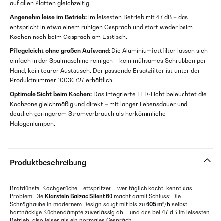
auf allen Platten gleichzeitig.
Angenehm leise im Betrieb:
im leisesten Betrieb mit 47 dB – das
entspricht in etwa einem ruhigen Gespräch und stört weder beim
Kochen noch beim Gespräch am Esstisch.
Pflegeleicht ohne großen Aufwand:
Die Aluminiumfettfilter lassen sich
einfach in der Spülmaschine reinigen – kein mühsames Schrubben per
Hand, kein teurer Austausch. Der passende Ersatzfilter ist unter der
Produktnummer 10030727 erhältlich.
Optimale Sicht beim Kochen:
Das integrierte LED-Licht beleuchtet die
Kochzone gleichmäßig und direkt – mit langer Lebensdauer und
deutlich geringerem Stromverbrauch als herkömmliche
Halogenlampen.
Produktbeschreibung
Bratdünste, Kochgerüche, Fettspritzer – wer täglich kocht, kennt das
Problem. Die
Klarstein Balzac Silent 60
macht damit Schluss: Die
Schräghaube in modernem Design saugt mit bis zu
605 m³/h
selbst
hartnäckige Küchendämpfe zuverlässig ab – und das bei 47 dB im leisesten
Betrieb, also leiser als ein normales Gespräch.