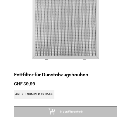
Fettfilter für Dunstabzugshauben
A
CHF 39,99
CH
ARTIKELNUMMER: 10035418
AR
In den Warenkorb