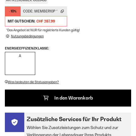
ARTIKELNUMMER: 10035466
-10%
CODE:
MEMBER10P
*
MIT GUTSCHEIN:
CHF 287,99
*Das Angebot ist NUR für registrierte Kunden gültig!
Nutzungsbedingungen
ENERGIEEFFIZIENZKLASSE:
A
Was bedeuten die Statusangaben?
In den Warenkorb
Zusätzliche Services für Ihr Produkt
Wählen Sie Zusatzleistungen zum Schutz und zur
Verlängerung der Lebensdauer Ihres Produkts.