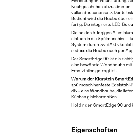
Einrichtungen. Neun Lüftungsstu
Kochgeschehen abzustimmen – 
vollen Saucenansatz. Der teles
Bedient wird die Haube über ein
fertig. Die integrierte LED-Beleu
Die beiden 5-lagigen Aluminium
einfach in die Spülmaschine – k
System durch zwei Aktivkohlefilt
sodass die Haube auch per App 
Der SmartEdge 90 ist die richt
eine bewährte Wandhaube mit u
Ersatzteilen gefragt ist.
Warum der Klarstein SmartE
spülmaschinenfeste Edelstahl-F
dB – eine Wandhaube, die liefer
Küchen gleichermaßen.
Hol dir den SmartEdge 90 und koc
Eigenschaften