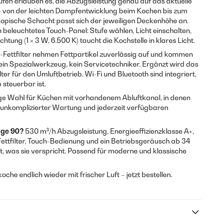
fen erlauben es, die Abzugsleistung genau auf das aktuelle
von der leichten Dampfentwicklung beim Kochen bis zum
kopische Schacht passt sich der jeweiligen Deckenhöhe an.
 beleuchtetes Touch-Panel: Stufe wählen, Licht einschalten,
chtung (1 × 3 W, 6.500 K) taucht die Kochstelle in klares Licht.
-Fettfilter nehmen Fettpartikel zuverlässig auf und kommen
ein Spezialwerkzeug, kein Servicetechniker. Ergänzt wird das
er für den Umluftbetrieb. Wi-Fi und Bluetooth sind integriert,
steuerbar ist.
ige Wahl für Küchen mit vorhandenem Abluftkanal, in denen
nkomplizierter Wartung und jederzeit verfügbaren
dge 90?
530 m³/h Abzugsleistung, Energieeffizienzklasse A+,
ettfilter, Touch-Bedienung und ein Betriebsgeräusch ab 34
t, was sie verspricht. Passend für moderne und klassische
he endlich wieder mit frischer Luft – jetzt bestellen.