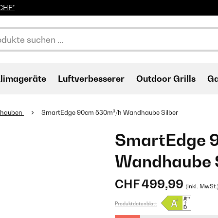
0CHF*
limageräte
Luftverbesserer
Outdoor Grills
Ga
ihauben
SmartEdge 90cm 530m³/h Wandhaube Silber
SmartEdge 
Wandhaube S
CHF 499,99
(inkl. MwSt.
Produktdatenblatt