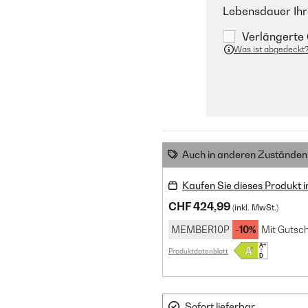
Lebensdauer Ihr
Verlängerte 
Was ist abgedeckt
Auch in anderen Zuständen 
Kaufen Sie dieses Produkt 
CHF 424,99
(inkl. MwSt.)
MEMBER10P
-10%
Mit Gutsch
Produktdatenblatt
Sofort lieferbar