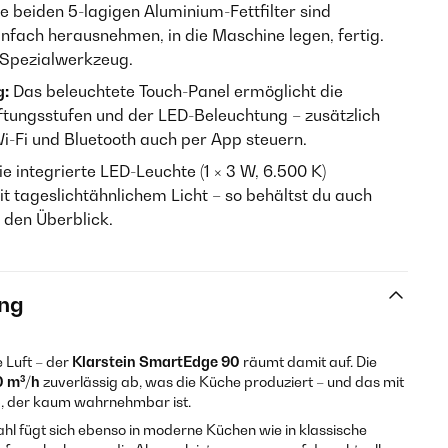
e beiden 5-lagigen Aluminium-Fettfilter sind
nfach herausnehmen, in die Maschine legen, fertig.
n Spezialwerkzeug.
g:
Das beleuchtete Touch-Panel ermöglicht die
 Lüftungsstufen und der LED-Beleuchtung – zusätzlich
i-Fi und Bluetooth auch per App steuern.
e integrierte LED-Leuchte (1 × 3 W, 6.500 K)
it tageslichtähnlichem Licht – so behältst du auch
den Überblick.
ng
 Luft – der
Klarstein SmartEdge 90
räumt damit auf. Die
 m³/h
zuverlässig ab, was die Küche produziert – und das mit
, der kaum wahrnehmbar ist.
hl fügt sich ebenso in moderne Küchen wie in klassische