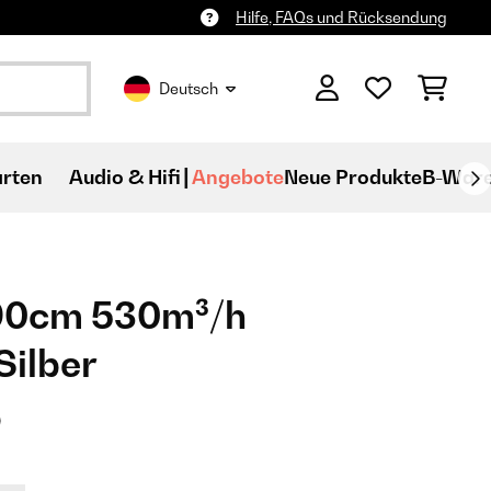
Hilfe, FAQs und Rücksendung
Deutsch
rten
Audio & Hifi
Angebote
Neue Produkte
B-War
90cm 530m³/h
ilber
)