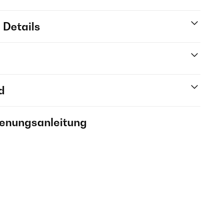
 Details
d
ienungsanleitung