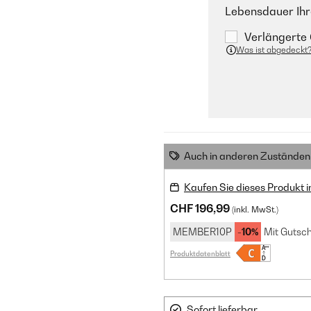
Lebensdauer Ihr
Verlängerte 
Was ist abgedeckt
Auch in anderen Zuständen 
Kaufen Sie dieses Produkt 
CHF 196,99
(inkl. MwSt.)
MEMBER10P
-10%
Mit Gutsch
Produktdatenblatt
Sofort lieferbar