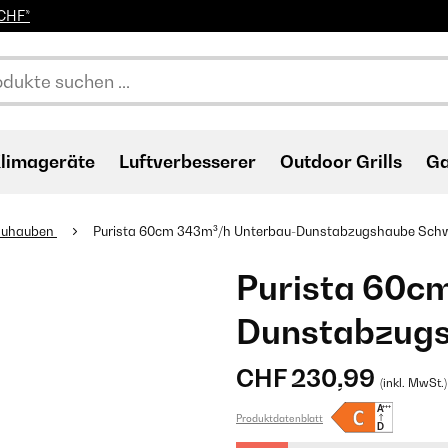
0CHF*
limageräte
Luftverbesserer
Outdoor Grills
Ga
auhauben
Purista 60cm 343m³/h Unterbau-Dunstabzugshaube Sch
Purista 60c
Dunstabzug
CHF 230,99
(inkl. MwSt.)
Produktdatenblatt