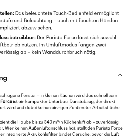
ellen:
Das beleuchtete Touch-Bedienfeld ermöglicht
sstufe und Beleuchtung – auch mit feuchten Händen
ompliziert abzuwischen.
uss betreibbar:
Der Purista Force lässt sich sowohl
uftbetrieb nutzen. Im Umluftmodus fangen zwei
uverlässig ab – kein Wanddurchbruch nötig.
ng
chlagene Fenster – in kleinen Küchen wird das schnell zum
 Force
ist ein kompakter Unterbau-Dunstabzug, der direkt
rt wird und dabei keinen einzigen Zentimeter Arbeitsfläche
eht die Haube bis zu 343 m³/h Küchenluft ab – zuverlässig
ar. Wer keinen Außenluftanschluss hat, stellt den Purista Force
r integrierte Aktivkohlefilter bindet Gerüche, bevor die Luft