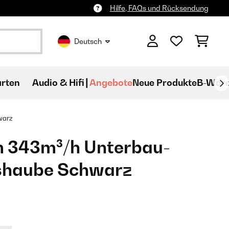
Hilfe, FAQs und Rücksendung
Deutsch
rten
Audio & Hifi
Angebote
Neue Produkte
B-War
warz
m 343m³/h Unterbau-
shaube Schwarz