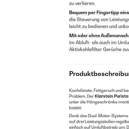
zu verlieren.
Bequem per Fingertipp einst
die Steuerung von Leistung
leicht zu bedienen und unk
Mit oder ohne Außenanschl
im Abluft- als auch im Uml
Aktivkohlefilter Gerüche z
Produktbeschreibu
Kochdünste, Fettgeruch und bes
Problem. Der
Klarstein Purista
unter die Hängeschränke montie
kostet.
Dank des Dual-Motor-Systems zi
auf drei Leistungsstufen regelb
einfach auf Umluftbetrieb um: De