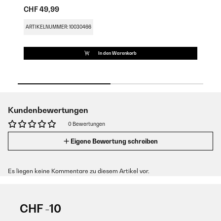
CHF 49,99
CH
ARTIKELNUMMER: 10030466
AR
In den Warenkorb
Kundenbewertungen
0 Bewertungen
Eigene Bewertung schreiben
Es liegen keine Kommentare zu diesem Artikel vor.
CHF -10