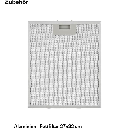
Zubehör
Aluminium-Fettfilter 27x32 cm
A