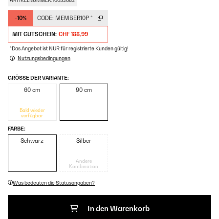
ARTIKELNUMMER: 10032682
-10%
CODE:
MEMBER10P
*
MIT GUTSCHEIN:
CHF 188,99
*Das Angebot ist NUR für registrierte Kunden gültig!
Nutzungsbedingungen
GRÖSSE DER VARIANTE:
60 cm
90 cm
Bald wieder
verfügbar
FARBE:
Schwarz
Silber
Andere
Kombination
Was bedeuten die Statusangaben?
In den Warenkorb