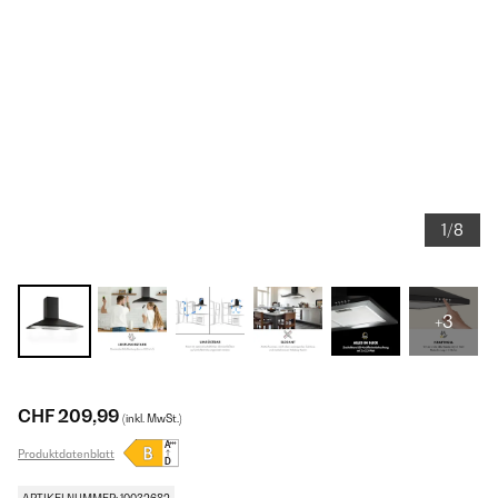
1/8
+3
CHF 209,99
(inkl. MwSt.)
Produktdatenblatt