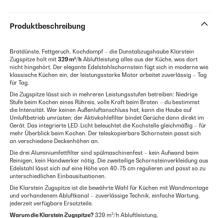
Produktbeschreibung
Bratdünste, Fettgeruch, Kochdampf – die Dunstabzugshaube Klarstein
Zugspitze holt mit
329 m³/h
Abluftleistung alles aus der Küche, was dort
nicht hingehört. Der elegante Edelstahlschornstein fügt sich in moderne wie
klassische Küchen ein, der leistungsstarke Motor arbeitet zuverlässig – Tag
für Tag.
Die Zugspitze lässt sich in mehreren Leistungsstufen betreiben: Niedrige
Stufe beim Kochen eines Rühreis, volle Kraft beim Braten – du bestimmst
die Intensität. Wer keinen Außenluftanschluss hat, kann die Haube auf
Umluftbetrieb umrüsten; der Aktivkohlefilter bindet Gerüche dann direkt im
Gerät. Das integrierte LED-Licht beleuchtet die Kochstelle gleichmäßig – für
mehr Überblick beim Kochen. Der teleskopierbare Schornstein passt sich
an verschiedene Deckenhöhen an.
Die drei Aluminiumfettfilter sind spülmaschinenfest – kein Aufwand beim
Reinigen, kein Handwerker nötig. Die zweiteilige Schornsteinverkleidung aus
Edelstahl lässt sich auf eine Höhe von 40–75 cm regulieren und passt so zu
unterschiedlichen Einbausituationen.
Die Klarstein Zugspitze ist die bewährte Wahl für Küchen mit Wandmontage
und vorhandenem Abluftkanal – zuverlässige Technik, einfache Wartung,
jederzeit verfügbare Ersatzteile.
Warum die Klarstein Zugspitze?
329 m³/h Abluftleistung,