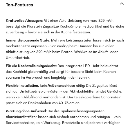
Top-Features
Kraftvolles Absaugen:
Mit einer Abluftleistung von max. 329 m³/h
beseitigt die Klarstein Zugspitze Kochdämpfe, Fettpartikel und Gerüche
zuverlässig – bevor sie sich in der Küche festsetzen.
Immer die passende Stufe:
Mehrere Leistungsstufen lassen sich je nach
Kochintensität anpassen – von niedrig beim Dünsten bis zur vollen
Abluftleistung von 329 m³/h beim Braten. Wahlweise im Abluft- oder
Umluftbetrieb.
Für die Kochstelle mitgedacht:
Das integrierte LED-Licht beleuchtet
das Kochfeld gleichmäßig und sorgt für bessere Sicht beim Kochen –
sparsam im Verbrauch und langlebig in der Technik.
Flexible Installation, kein Außenanschluss nötig:
Die Zugspitze lässt
sich auf Umluftbetrieb umrüsten – der Aktivkohlefilter bindet Gerüche,
wenn kein Abluftkanal vorhanden ist. Der teleskopierbare Schornstein
passt sich an Deckenhöhen von 40–75 cm an.
Wartung ohne Aufwand:
Die drei spülmaschinengeeigneten
Aluminiumfettfilter lassen sich einfach entnehmen und reinigen – kein
Servicetechniker, kein Werkzeug. Ersatzteile sind jederzeit verfügbar.