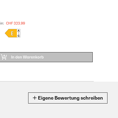
mit
CHF
in:
MEM
CHF 323,99
Produkt
ARTIK
In den Warenkorb
Eigene Bewertung schreiben