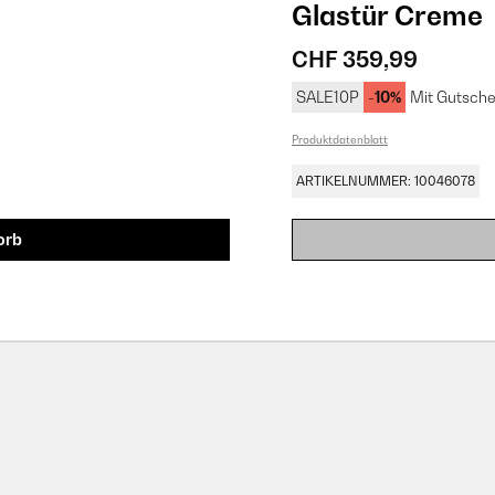
Glastür​ Creme
CHF 359,99
SALE10P
-10%
Mit Gutsche
Produktdatenblatt
ARTIKELNUMMER: 10046078
orb