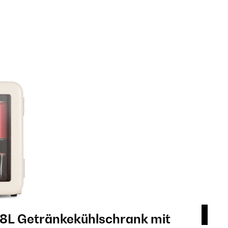
8L Getränkekühlschrank mit
Be