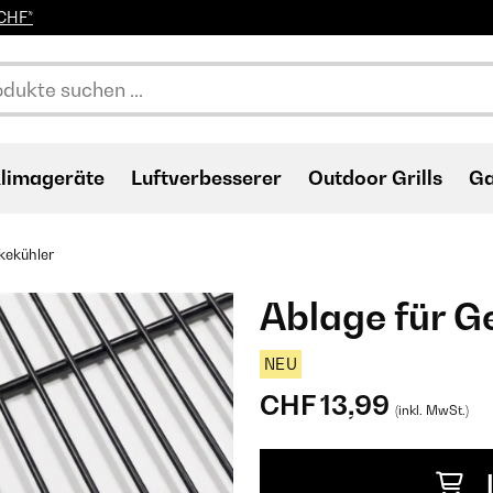
0CHF*
limageräte
Luftverbesserer
Outdoor Grills
Ga
kekühler
Ablage für G
NEU
CHF 13,99
(inkl. MwSt.)