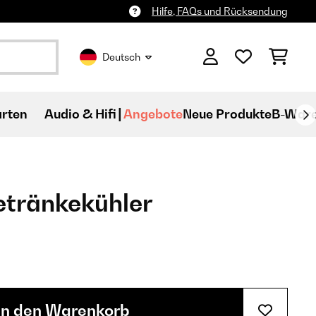
Hilfe, FAQs und Rücksendung
Deutsch
rten
Audio & Hifi
Angebote
Neue Produkte
B-War
etränkekühler
In den Warenkorb