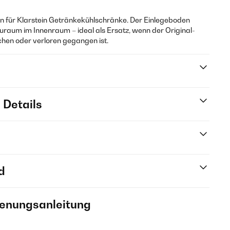
den für Klarstein Getränkekühlschränke. Der Einlegeboden
tauraum im Innenraum – ideal als Ersatz, wenn der Original-
hen oder verloren gegangen ist.
 Details
d
ienungsanleitung