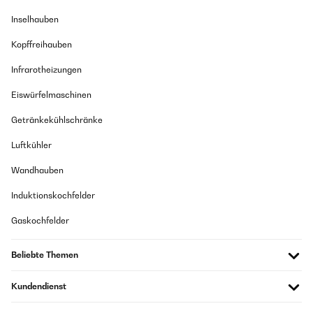
Inselhauben
Kopffreihauben
Infrarotheizungen
Eiswürfelmaschinen
Getränkekühlschränke
Luftkühler
Wandhauben
Induktionskochfelder
Gaskochfelder
Beliebte Themen
Kundendienst