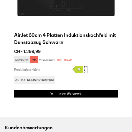
AirJet 60cm 4 Platten Induktionskochfeld mit
Ai
rz
Dunstabzug​ Schwarz
D
CHF 1.299,99
CH
MEMBER10P
-10%
Mit Gutschein:
CHF 1.169,99
ME
Produktdatenblatt
Pro
ARTIKELNUMMER: 10046661
AR
In den Warenkorb
Kundenbewertungen