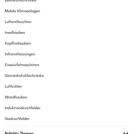
Weinkühlschränke
Mobile Klimaanlagen
Luftentfeuchter
Inselhauben
Kopffreihauben
Infrarotheizungen
Eiswürfelmaschinen
Getränkekühlschränke
Luftkühler
Wandhauben
Induktionskochfelder
Gaskochfelder
Beliebte Themen