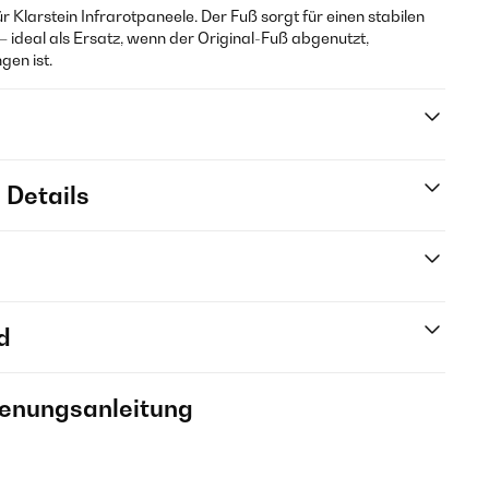
ür Klarstein Infrarotpaneele. Der Fuß sorgt für einen stabilen
 ideal als Ersatz, wenn der Original-Fuß abgenutzt,
en ist.
 Details
d
ienungsanleitung