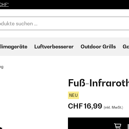
0CHF*
limageräte
Luftverbesserer
Outdoor Grills
Ga
ng
Fuß-Infrarot
NEU
CHF 16,99
(inkl. MwSt.)