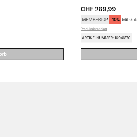
CHF 289,99
MEMBER10P
-10%
Mit Gut
Produktdatenblatt
ARTIKELNUMMER: 10041870
orb