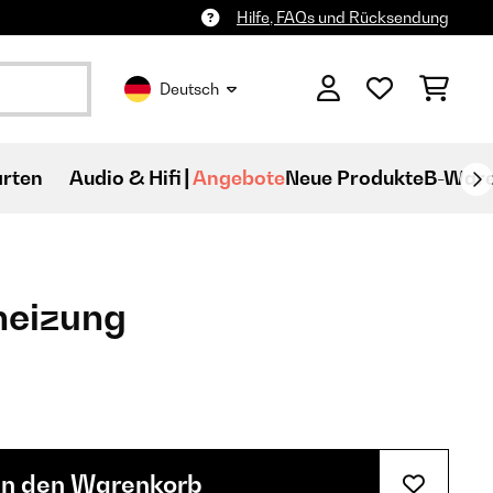
Hilfe, FAQs und Rücksendung
Deutsch
rten
Audio & Hifi
Angebote
Neue Produkte
B-War
heizung
In den Warenkorb