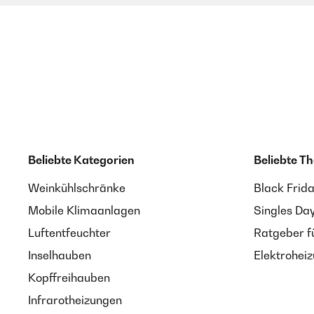
Beliebte Kategorien
Beliebte T
Weinkühlschränke
Black Frid
Mobile Klimaanlagen
Singles Da
Luftentfeuchter
Ratgeber f
Inselhauben
Elektrohei
Kopffreihauben
Infrarotheizungen