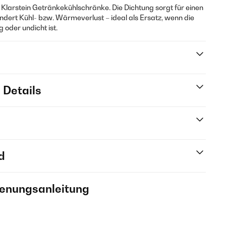
r Klarstein Getränkekühlschränke. Die Dichtung sorgt für einen
indert Kühl- bzw. Wärmeverlust – ideal als Ersatz, wenn die
 oder undicht ist.
 Details
d
ienungsanleitung