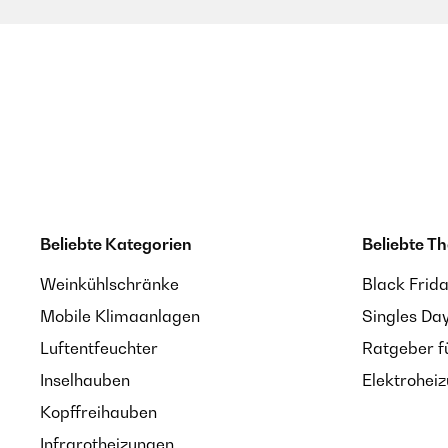
Beliebte Kategorien
Beliebte T
Weinkühlschränke
Black Frid
Mobile Klimaanlagen
Singles Da
Luftentfeuchter
Ratgeber f
Inselhauben
Elektrohei
Kopffreihauben
Infrarotheizungen