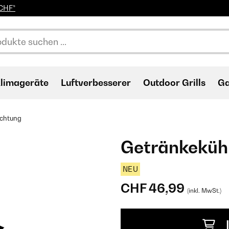
0CHF*
limageräte
Luftverbesserer
Outdoor Grills
Ga
ichtung
Getränkeküh
NEU
CHF 46,99
(inkl. MwSt.)