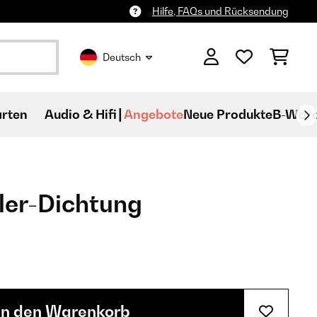
Hilfe, FAQs und Rücksendung
Deutsch
rten
Audio & Hifi
Angebote
Neue Produkte
B-War
ler-Dichtung
In den Warenkorb