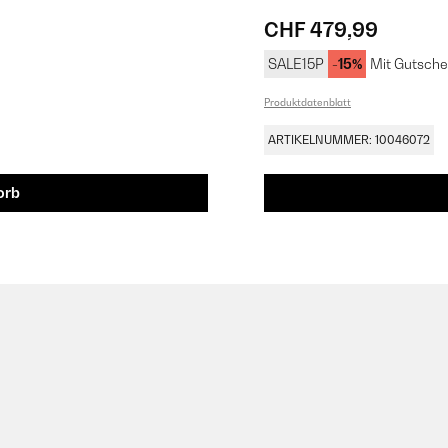
CHF 479,99
SALE15P
-15%
Mit Gutsche
Produktdatenblatt
ARTIKELNUMMER: 10046072
orb