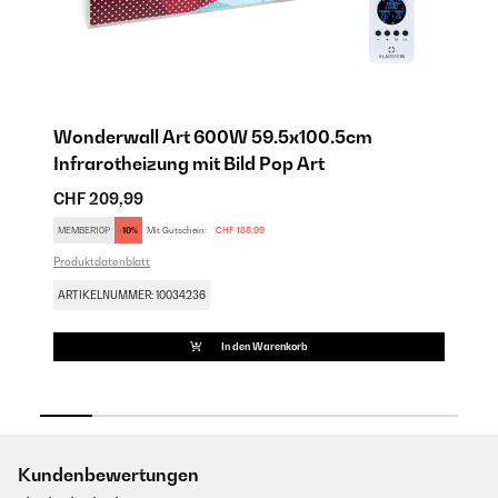
Wonderwall Art 600W 59.5x100.5cm
W
Infrarotheizung mit Bild Pop Art
In
CHF 209,99
C
MEMBER10P
-10%
Mit Gutschein:
CHF 188,99
ME
Produktdatenblatt
Pro
ARTIKELNUMMER: 10034236
AR
In den Warenkorb
Kundenbewertungen