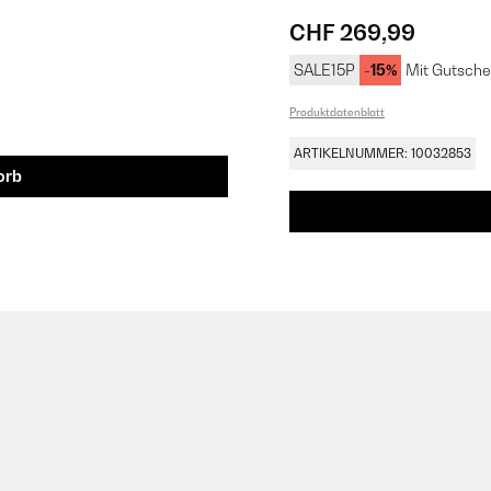
CHF 269,99
SALE15P
-15%
Mit Gutsche
Produktdatenblatt
ARTIKELNUMMER: 10032853
orb