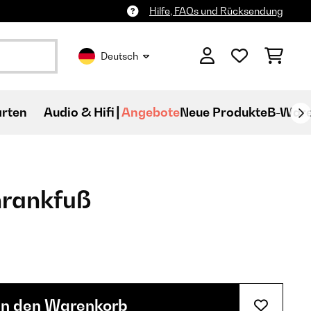
Hilfe, FAQs und Rücksendung
Deutsch
rten
Audio & Hifi
Angebote
Neue Produkte
B-War
hrankfuß
In den Warenkorb