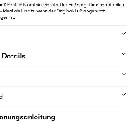
ür Klarstein Klarstein-Geräte. Der Fuß sorgt für einen stabilen
 ideal als Ersatz, wenn der Original-Fuß abgenutzt,
en ist.
 Details
d
ienungsanleitung