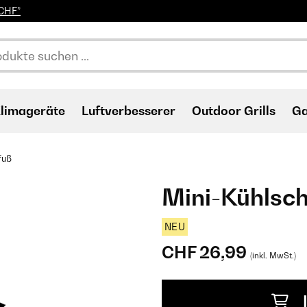
0CHF*
limageräte
Luftverbesserer
Outdoor Grills
Ga
fuß
Mini-Kühlsc
NEU
CHF 26,99
(inkl. MwSt.)