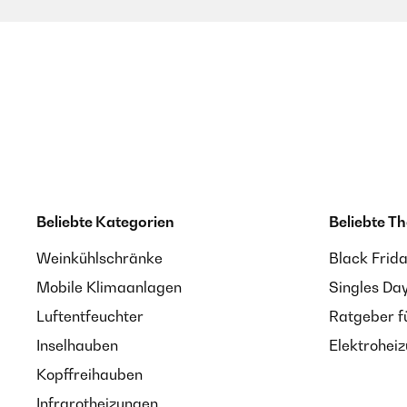
Beliebte Kategorien
Beliebte T
Weinkühlschränke
Black Frid
Mobile Klimaanlagen
Singles Da
Luftentfeuchter
Ratgeber f
Inselhauben
Elektrohei
Kopffreihauben
Infrarotheizungen