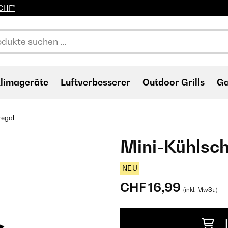
0CHF*
limageräte
Luftverbesserer
Outdoor Grills
Ga
regal
Mini-Kühlsc
NEU
CHF 16,99
(inkl. MwSt.)