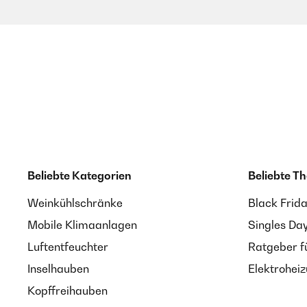
Beliebte Kategorien
Beliebte T
Weinkühlschränke
Black Frid
Mobile Klimaanlagen
Singles Da
Luftentfeuchter
Ratgeber f
Inselhauben
Elektrohei
Kopffreihauben