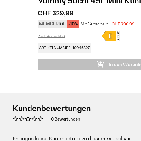
Yummy 50cm 45L Mini Kühls
CHF 329,99
MEMBER10P
-10%
Mit Gutschein:
CHF 296,99
Produktdatenblatt
ARTIKELNUMMER: 10045897
In den Warenk
Kundenbewertungen
0 Bewertungen
Es liegen keine Kommentare zu diesem Artikel vor.