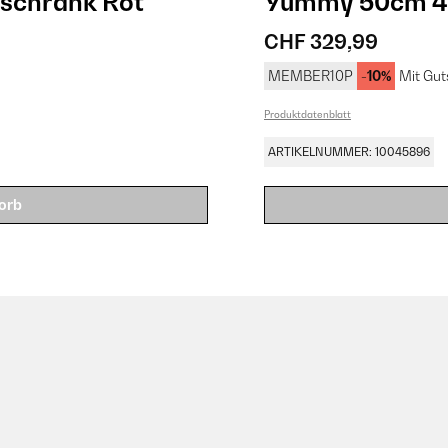
chrank​ Rot
Yummy 50cm 45L
CHF 329,99
MEMBER10P
-10%
Mit Gut
Produktdatenblatt
ARTIKELNUMMER: 10045896
orb