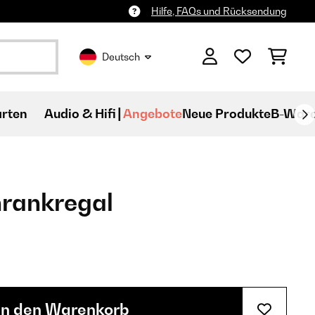
Hilfe, FAQs und Rücksendung
Deutsch
rten
Audio & Hifi
Angebote
Neue Produkte
B-War
hrankregal
In den Warenkorb