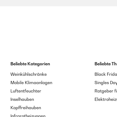
Beliebte Kategorien
Beliebte T
Weinkühlschränke
Black Frid
Mobile Klimaanlagen
Singles Da
Luftentfeuchter
Ratgeber f
Inselhauben
Elektrohei
Kopffreihauben
Infrarotheizungen