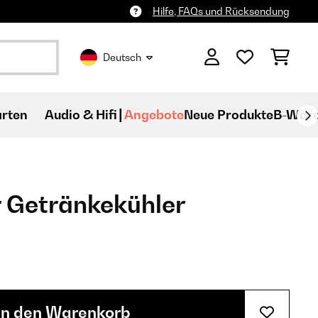
Hilfe, FAQs und Rücksendung
Deutsch
rten
Audio & Hifi
Angebote
Neue Produkte
B-War
r Getränkekühler
In den Warenkorb