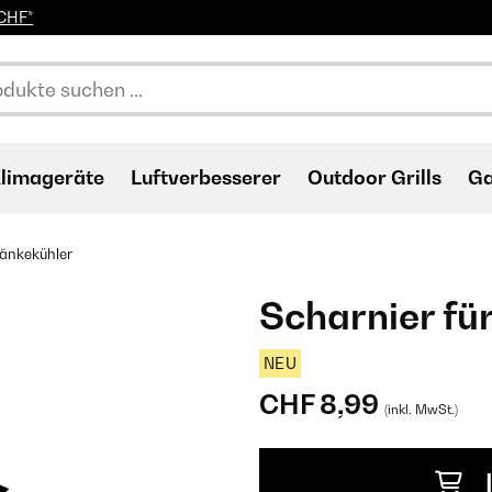
0CHF*
limageräte
Luftverbesserer
Outdoor Grills
Ga
ränkekühler
Scharnier fü
NEU
CHF 8,99
(inkl. MwSt.)