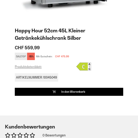
Happy Hour 52cm 45L Kleiner
Getränkekühlschrank Silber
CHF 559,99
SALE15P
-15%
Mit Gutschein:
CHF 475,99
Produktdatenblatt
ARTIKELNUMMER: 10045049
In den Warenkorb
Kundenbewertungen
0 Bewertungen