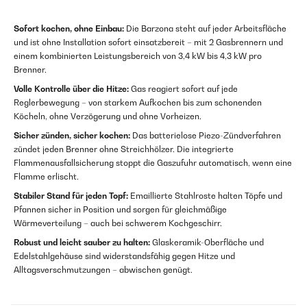
Sofort kochen, ohne Einbau:
Die Barzona steht auf jeder Arbeitsfläche
und ist ohne Installation sofort einsatzbereit – mit 2 Gasbrennern und
einem kombinierten Leistungsbereich von 3,4 kW bis 4,3 kW pro
Brenner.
Volle Kontrolle über die Hitze:
Gas reagiert sofort auf jede
Reglerbewegung – von starkem Aufkochen bis zum schonenden
Köcheln, ohne Verzögerung und ohne Vorheizen.
Sicher zünden, sicher kochen:
Das batterielose Piezo-Zündverfahren
zündet jeden Brenner ohne Streichhölzer. Die integrierte
Flammenausfallsicherung stoppt die Gaszufuhr automatisch, wenn eine
Flamme erlischt.
Stabiler Stand für jeden Topf:
Emaillierte Stahlroste halten Töpfe und
Pfannen sicher in Position und sorgen für gleichmäßige
Wärmeverteilung – auch bei schwerem Kochgeschirr.
Robust und leicht sauber zu halten:
Glaskeramik-Oberfläche und
Edelstahlgehäuse sind widerstandsfähig gegen Hitze und
Alltagsverschmutzungen – abwischen genügt.