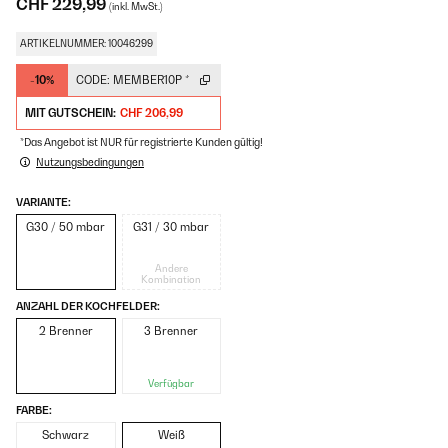
CHF 229,99
(inkl. MwSt.)
ARTIKELNUMMER: 10046299
-10%
CODE:
MEMBER10P
*
MIT GUTSCHEIN:
CHF 206,99
*Das Angebot ist NUR für registrierte Kunden gültig!
Nutzungsbedingungen
VARIANTE:
G30 / 50 mbar
G31 / 30 mbar
Andere
Kombination
ANZAHL DER KOCHFELDER:
2 Brenner
3 Brenner
Verfügbar
FARBE:
Schwarz
Weiß