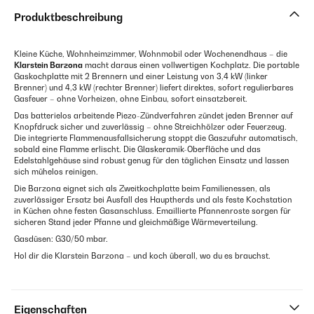
Produktbeschreibung
Kleine Küche, Wohnheimzimmer, Wohnmobil oder Wochenendhaus – die
Klarstein Barzona
macht daraus einen vollwertigen Kochplatz. Die portable
Gaskochplatte mit 2 Brennern und einer Leistung von 3,4 kW (linker
Brenner) und 4,3 kW (rechter Brenner) liefert direktes, sofort regulierbares
Gasfeuer – ohne Vorheizen, ohne Einbau, sofort einsatzbereit.
Das batterielos arbeitende Piezo-Zündverfahren zündet jeden Brenner auf
Knopfdruck sicher und zuverlässig – ohne Streichhölzer oder Feuerzeug.
Die integrierte Flammenausfallsicherung stoppt die Gaszufuhr automatisch,
sobald eine Flamme erlischt. Die Glaskeramik-Oberfläche und das
Edelstahlgehäuse sind robust genug für den täglichen Einsatz und lassen
sich mühelos reinigen.
Die Barzona eignet sich als Zweitkochplatte beim Familienessen, als
zuverlässiger Ersatz bei Ausfall des Hauptherds und als feste Kochstation
in Küchen ohne festen Gasanschluss. Emaillierte Pfannenroste sorgen für
sicheren Stand jeder Pfanne und gleichmäßige Wärmeverteilung.
Gasdüsen: G30/50 mbar.
Hol dir die Klarstein Barzona – und koch überall, wo du es brauchst.
Eigenschaften