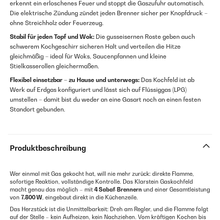
erkennt ein erloschenes Feuer und stoppt die Gaszufuhr automatisch.
Die elektrische Zündung zündet jeden Brenner sicher per Knopfdruck –
ohne Streichholz oder Feuerzeug.
Stabil für jeden Topf und Wok:
Die gusseisernen Roste geben auch
schwerem Kochgeschirr sicheren Halt und verteilen die Hitze
gleichmäßig – ideal für Woks, Saucenpfannen und kleine
Stielkasserollen gleichermaßen.
Flexibel einsetzbar – zu Hause und unterwegs:
Das Kochfeld ist ab
Werk auf Erdgas konfiguriert und lässt sich auf Flüssiggas (LPG)
umstellen – damit bist du weder an eine Gasart noch an einen festen
Standort gebunden.
Produktbeschreibung
Wer einmal mit Gas gekocht hat, will nie mehr zurück: direkte Flamme,
sofortige Reaktion, vollständige Kontrolle. Das Klarstein Gaskochfeld
macht genau das möglich – mit
4 Sabaf-Brennern
und einer Gesamtleistung
von
7.800 W
, eingebaut direkt in die Küchenzeile.
Das Herzstück ist die Unmittelbarkeit: Dreh am Regler, und die Flamme folgt
auf der Stelle – kein Aufheizen, kein Nachziehen. Vom kräftigen Kochen bis