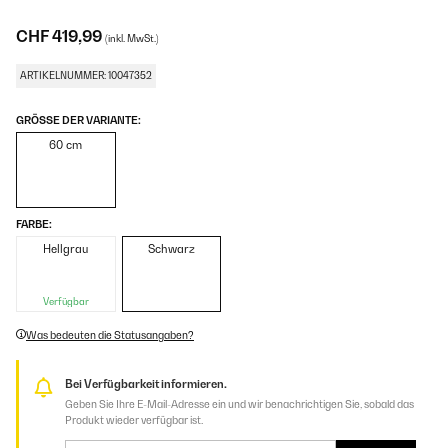
CHF 419,99
(inkl. MwSt.)
ARTIKELNUMMER: 10047352
GRÖSSE DER VARIANTE:
60 cm
FARBE:
Hellgrau
Schwarz
Verfügbar
Was bedeuten die Statusangaben?
Bei Verfügbarkeit informieren.
Geben Sie Ihre E-Mail-Adresse ein und wir benachrichtigen Sie, sobald das
Produkt wieder verfügbar ist.