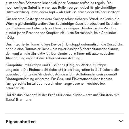
zum sanften Schmoren lässt sich jeder Brenner stufenlos regeln. Die
hochwertigen Sabaf-Brenner aus Italien sorgen dabei für gleichmäßige
Hitzeverteilung unter jedem Topf – ob Wok, Sauteuse oder kleiner Stieltopf.
Gusseiserne Roste geben dem Kochgeschirr sicheren Stand und leiten die
Wärme gleichmäßig weiter. Das Edelstahlgehäuse ist robust und lässt sich
nach intensivem Gebrauch problemlos reinigen. Die elektrische Zündung
zündet jeden Brenner per Knopfdruck – kein Streichholz, kein Anzünder
nötig.
Das integrierte Flame Failure Device (FFD) stoppt automatisch die Gaszufuhr,
sobald eine Flamme erlischt – ein zuverlässiger Sicherheitsmechanismus,
der rund um die Uhr aktiv ist. Der einstellbare Timer mit automatischer
Abschaltung ergänzt die Sicherheitsausstattung.
Kompatibel mit Erdgas und Flüssiggas (LPG), ab Werk auf Erdgas
eingestellt. Die Einbaukochfläche ist für die Integration in die Küchenzeile
ausgelegt – bitte die Mindestabstände und Installationshinweise gemäß
Montageanleitung einhalten. Für Gas- und Elektroanschlüsse ist eine
fachgerechte Installation durch einen zugelassenen Fachbetrieb
erforderlich.
Hol dir das Kochgefühl der Profis für deine Küche – setz auf Klarstein mit
Sabaf-Brennern.
Eigenschaften