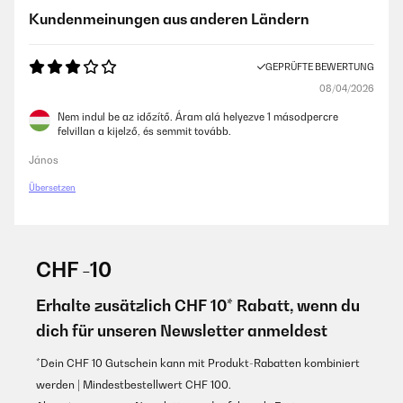
Kundenmeinungen aus anderen Ländern
GEPRÜFTE BEWERTUNG
08/04/2026
Nem indul be az időzítő. Áram alá helyezve 1 másodpercre
felvillan a kijelző, és semmit tovább.
János
Übersetzen
CHF -10
Erhalte zusätzlich CHF 10* Rabatt, wenn du
dich für unseren Newsletter anmeldest
*Dein CHF 10 Gutschein kann mit Produkt-Rabatten kombiniert
werden | Mindestbestellwert CHF 100.