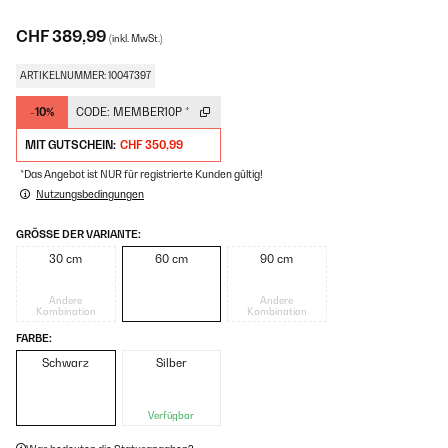
CHF 389,99
(inkl. MwSt.)
ARTIKELNUMMER: 10047397
-10%
CODE:
MEMBER10P
*
MIT GUTSCHEIN:
CHF 350,99
*Das Angebot ist NUR für registrierte Kunden gültig!
Nutzungsbedingungen
GRÖSSE DER VARIANTE:
30 cm
60 cm
90 cm
Andere
Andere
Kombination
Kombination
FARBE:
Schwarz
Silber
Verfügbar