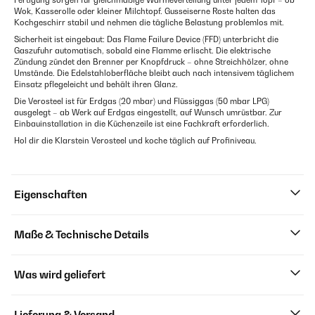
Fertigung sorgen für gleichmäßige Wärmeverteilung unter jedem Topf – ob
Wok, Kasserolle oder kleiner Milchtopf. Gusseiserne Roste halten das
Kochgeschirr stabil und nehmen die tägliche Belastung problemlos mit.
Sicherheit ist eingebaut: Das Flame Failure Device (FFD) unterbricht die
Gaszufuhr automatisch, sobald eine Flamme erlischt. Die elektrische
Zündung zündet den Brenner per Knopfdruck – ohne Streichhölzer, ohne
Umstände. Die Edelstahloberfläche bleibt auch nach intensivem täglichem
Einsatz pflegeleicht und behält ihren Glanz.
Die Verosteel ist für Erdgas (20 mbar) und Flüssiggas (50 mbar LPG)
ausgelegt – ab Werk auf Erdgas eingestellt, auf Wunsch umrüstbar. Zur
Einbauinstallation in die Küchenzeile ist eine Fachkraft erforderlich.
Hol dir die Klarstein Verosteel und koche täglich auf Profiniveau.
Eigenschaften
Maße & Technische Details
Was wird geliefert
Lieferung & Versand