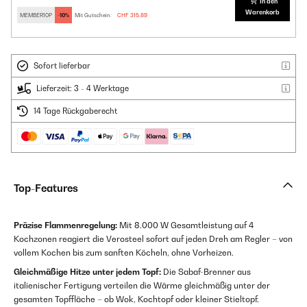
In den
Warenkorb
MEMBER10P
-10%
Mit Gutschein:
CHF 315,89
Sofort lieferbar
Lieferzeit: 3 - 4 Werktage
14 Tage Rückgaberecht
Top-Features
Präzise Flammenregelung:
Mit 8.000 W Gesamtleistung auf 4
Kochzonen reagiert die Verosteel sofort auf jeden Dreh am Regler – von
vollem Kochen bis zum sanften Köcheln, ohne Vorheizen.
Gleichmäßige Hitze unter jedem Topf:
Die Sabaf-Brenner aus
italienischer Fertigung verteilen die Wärme gleichmäßig unter der
gesamten Topffläche – ob Wok, Kochtopf oder kleiner Stieltopf.