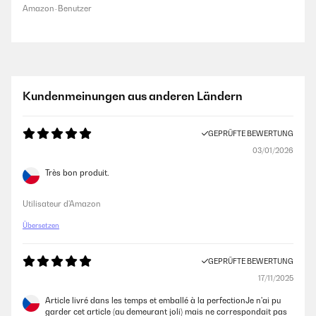
Amazon-Benutzer
Kundenmeinungen aus anderen Ländern
GEPRÜFTE BEWERTUNG
03/01/2026
Très bon produit.
Utilisateur d'Amazon
Übersetzen
GEPRÜFTE BEWERTUNG
17/11/2025
Article livré dans les temps et emballé à la perfectionJe n'ai pu
garder cet article (au demeurant joli) mais ne correspondait pas