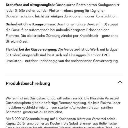
Standfest und alltagstauglich:
Gusseiserne Roste halten Kochgeschirr
jeder Größe sicher auf der Platte – robust genug für täglichen
Dauereinsatz und leicht zu reinigen dank abnehmbarer Konstruktion.
Sicherheit ohne Kompromisse:
Das Flame Failure Device (FFD) stoppt
die Gaszufuhr automatisch bei unbeabsichtigtem Erlöschen der
Flamme. Die elektrische Zündung zündet per Knopfdruck – ganz ohne
Streichhölzer.
Flexibel bei der Gasversorgung:
Die Verosteel ist ab Werk auf Erdgas
(20 mbar) eingestellt und lässt sich auf Flüssiggas (50 mbar LPG)
umrüsten – nutzbar unabhängig von der vorhandenen Gasversorgung.
Produktbeschreibung
Wer einmal mit Gas gekocht hat, will selten zurück: Die Klarstein Verosteel
Gaseinbauplatte gibt dir sofortige Flammenregelung, die kein Elektro- oder
Induktionskochfeld erreicht – von starkem Aufkochen bis zum sanften
Schmoren, genau wie du es brauchst.
Mit 8.000 W Gesamtleistung auf 4 Kochzonen bietet die Verosteel echte
Kapazität für ambitioniertes Kochen. Die Sabaf-Brenner aus italienischer