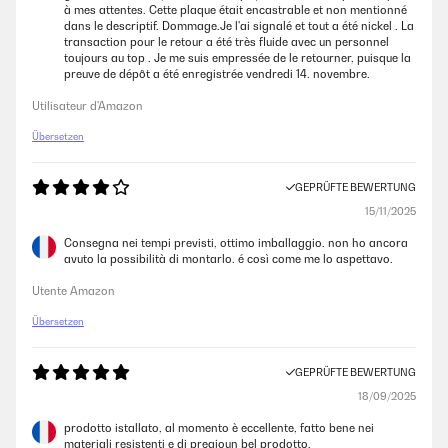
à mes attentes. Cette plaque était encastrable et non mentionné
dans le descriptif. Dommage.Je l'ai signalé et tout a été nickel . La
transaction pour le retour a été très fluide avec un personnel
toujours au top . Je me suis empressée de le retourner, puisque la
preuve de dépôt a été enregistrée vendredi 14. novembre.
Utilisateur d'Amazon
Übersetzen
GEPRÜFTE BEWERTUNG
15/11/2025
Consegna nei tempi previsti, ottimo imballaggio. non ho ancora
avuto la possibilità di montarlo. é così come me lo aspettavo.
Utente Amazon
Übersetzen
GEPRÜFTE BEWERTUNG
18/09/2025
prodotto istallato, al momento è eccellente, fatto bene nei
materiali resistenti e di pregioun bel prodotto.