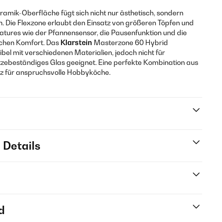
ramik-Oberfläche fügt sich nicht nur ästhetisch, sondern
in. Die Flexzone erlaubt den Einsatz von größeren Töpfen und
atures wie der Pfannensensor, die Pausenfunktion und die
ichen Komfort. Das
Klarstein
Masterzone 60 Hybrid
bel mit verschiedenen Materialien, jedoch nicht für
itzebeständiges Glas geeignet. Eine perfekte Kombination aus
nz für anspruchsvolle Hobbyköche.
 Details
d