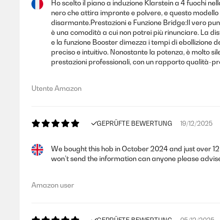
Ho scelto il piano a induzione Klarstein a 4 fuochi ne
nero che attira impronte e polvere, e questo modello h
disarmante.Prestazioni e Funzione Bridge:Il vero punto
è una comodità a cui non potrei più rinunciare. La dist
e la funzione Booster dimezza i tempi di ebollizione d
preciso e intuitivo. Nonostante la potenza, è molto sil
prestazioni professionali, con un rapporto qualità-p
Utente Amazon
GEPRÜFTE BEWERTUNG
19/12/2025
We bought this hob in October 2024 and just over 12 
won’t send the information can anyone please advis
Amazon user