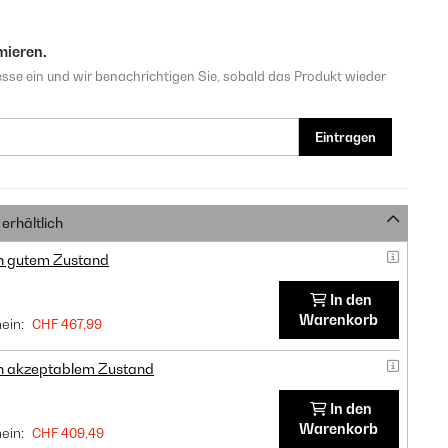
mieren.
sse ein und wir benachrichtigen Sie, sobald das Produkt wieder
Eintragen
erhältlich
in gutem Zustand
In den
Warenkorb
ein:
CHF 467,99
in akzeptablem Zustand
In den
Warenkorb
ein:
CHF 409,49