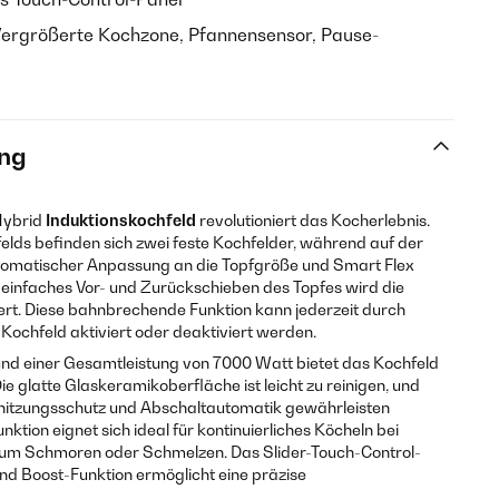
ergrößerte Kochzone, Pfannensensor, Pause-
ng
Hybrid
Induktionskochfeld
revolutioniert das Kocherlebnis.
elds befinden sich zwei feste Kochfelder, während auf der
automatischer Anpassung an die Topfgröße und Smart Flex
ch einfaches Vor- und Zurückschieben des Topfes wird die
rt. Diese bahnbrechende Funktion kann jederzeit durch
ochfeld aktiviert oder deaktiviert werden.
nd einer Gesamtleistung von 7000 Watt bietet das Kochfeld
ie glatte Glaskeramikoberfläche ist leicht zu reinigen, und
rhitzungsschutz und Abschaltautomatik gewährleisten
ktion eignet sich ideal für kontinuierliches Köcheln bei
 zum Schmoren oder Schmelzen. Das Slider-Touch-Control-
nd Boost-Funktion ermöglicht eine präzise