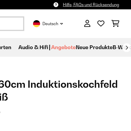
Hilfe, FAQs und Rücksendung
Deutsch
rten
Audio & Hifi
Angebote
Neue Produkte
B-War
60cm Induktionskochfeld
iß
)