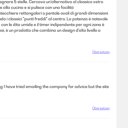
segnare 5 stelle. Cercavo un’alternativa al classico vetro
alla cucina e si pulisce con una facilità
istecchiere rettangolari o pentole ovali di grandi dimensioni
do i classici "punti freddi" al centro. La potenza è notevole
 con le dita umide e il timer indipendente per ogni zona è
esi, è un prodotto che combina un design d'alto livello a
Übersetzen
g I have tried emailing the company for advice but the site
Übersetzen