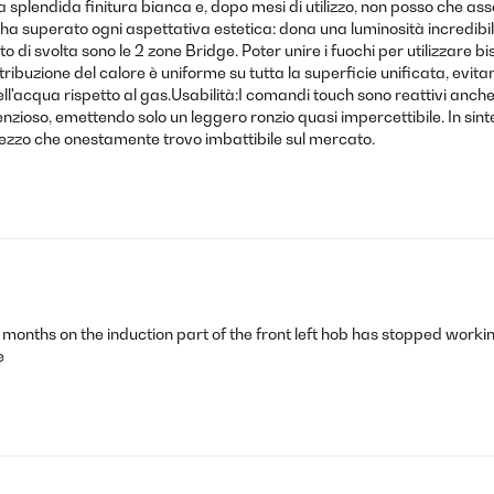
lla splendida finitura bianca e, dopo mesi di utilizzo, non posso che as
a superato ogni aspettativa estetica: dona una luminosità incredibile 
 di svolta sono le 2 zone Bridge. Poter unire i fuochi per utilizzare b
ribuzione del calore è uniforme su tutta la superficie unificata, evitan
ell'acqua rispetto al gas.Usabilità:I comandi touch sono reattivi anche
enzioso, emettendo solo un leggero ronzio quasi impercettibile. In sint
rezzo che onestamente trovo imbattibile sul mercato.
months on the induction part of the front left hob has stopped workin
e