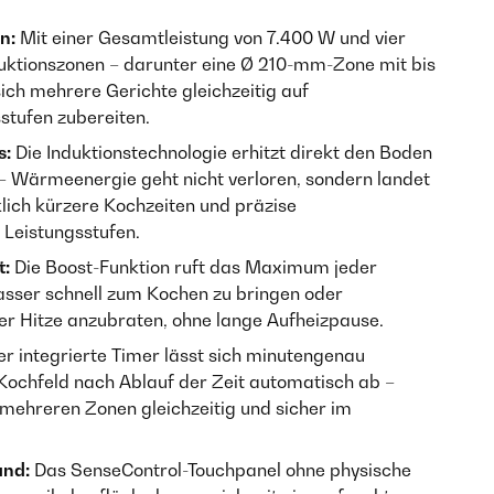
n:
Mit einer Gesamtleistung von 7.400 W und vier
uktionszonen – darunter eine Ø 210-mm-Zone mit bis
ich mehrere Gerichte gleichzeitig auf
stufen zubereiten.
s:
Die Induktions­technologie erhitzt direkt den Boden
 Wärmeenergie geht nicht verloren, sondern landet
lich kürzere Kochzeiten und präzise
 Leistungsstufen.
t:
Die Boost-Funktion ruft das Maximum jeder
sser schnell zum Kochen zu bringen oder
er Hitze anzubraten, ohne lange Aufheizpause.
r integrierte Timer lässt sich minutengenau
 Kochfeld nach Ablauf der Zeit automatisch ab –
mehreren Zonen gleichzeitig und sicher im
and:
Das SenseControl-Touchpanel ohne physische