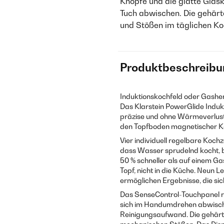
Knöpfe und die glatte Glas
Tuch abwischen. Die gehär
und Stößen im täglichen Ko
Produktbeschreibu
Induktionskochfeld oder Gasher
Das Klarstein PowerGlide Indukt
präzise und ohne Wärmeverluste
den Topfboden magnetischer Ko
Vier individuell regelbare Koch
dass Wasser sprudelnd kocht, b
50 % schneller als auf einem Gas
Topf, nicht in die Küche. Neun 
ermöglichen Ergebnisse, die si
Das SenseControl-Touchpanel re
sich im Handumdrehen abwischen
Reinigungsaufwand. Die gehärt