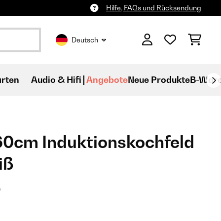
Hilfe, FAQs und Rücksendung
Deutsch
rten
Audio & Hifi
Angebote
Neue Produkte
B-War
60cm Induktionskochfeld
iß
)