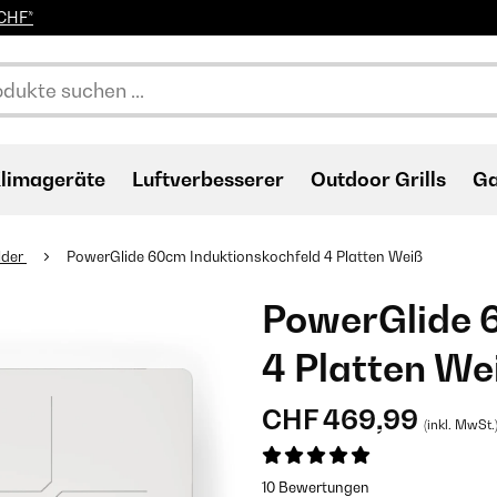
0CHF*
limageräte
Luftverbesserer
Outdoor Grills
Ga
lder
PowerGlide 60cm Induktionskochfeld 4 Platten Weiß
PowerGlide 
4 Platten We
CHF 469,99
(inkl. MwSt.
10 Bewertungen