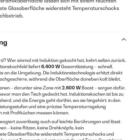
keramikoberfläche lassen sich mit einem feuchten
tete Glasoberfläche widersteht Temperaturschocks
chbetrieb.
ng
d? Wer einmal mit Induktion gekocht hat, kehrt selten zurück.
ionskochfeld liefert
6.400 W
Gesamtleistung – schnell,
 an die Umgebung. Die Induktionstech­nologie erhitzt direkt
chgeschirre, während die Oberfläche daneben kalt bleibt.
zonen – darunter eine Zone mit
2.600 W
Boost – sorgen dafür,
evor man den Tisch gedeckt hat. Induktionskochen ist bis zu
herd, und die Energie geht dorthin, wo sie hingehört: in den
Leistungsstufen und eine präzise Temperaturregelung
ch mit Profiküchen messen können.
agiert zuverlässig auch auf leichte Berührungen und lässt
 – keine Ritzen, keine Drehknöpfe, kein
ete Glasoberfläche widersteht Temperaturschocks und