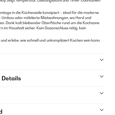
lay zeigt Temperatur, Leistungsstufe und Timer-Countdown
ontage in die Küchenzeile konzipiert – ideal für die moderne
el-Umbau oder möblierte Mietwohnungen, wo Herd und
llen. Dank kalt bleibender Oberfläche rund um die Kochzone
rn im Haushalt sicher. Kein Gasanschluss nötig, kein
e und erlebe, wie schnell und unkompliziert Kochen sein kann.
 Details
d