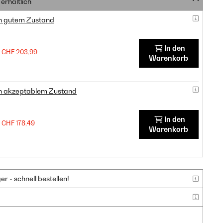
erhältlich
in gutem Zustand
In den
CHF 203,99
Warenkorb
in akzeptablem Zustand
In den
CHF 178,49
Warenkorb
 - schnell bestellen!