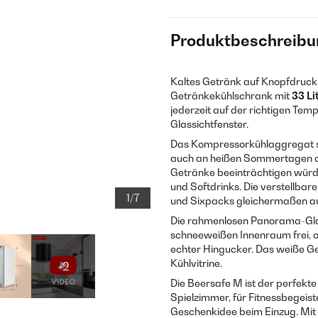
Produktbeschreibu
Kaltes Getränk auf Knopfdruck
Getränkekühlschrank mit
33 Li
jederzeit auf der richtigen Temp
Glassichtfenster.
Das Kompressorkühlaggregat s
auch an heißen Sommertagen o
Getränke beeinträchtigen würden
und Softdrinks. Die verstellba
1/7
und Sixpacks gleichermaßen au
Die rahmenlosen Panorama-Glas
schneeweißen Innenraum frei, o
echter Hingucker. Das weiße Ge
Kühlvitrine.
+2
Die Beersafe M ist der perfekt
Spielzimmer, für Fitnessbegeiste
Geschenkidee beim Einzug. Mi