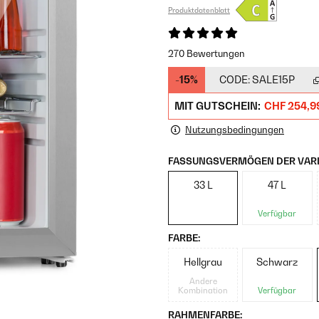
Produktdatenblatt
270 Bewertungen
-15%
CODE:
SALE15P
MIT GUTSCHEIN:
CHF 254,9
Nutzungsbedingungen
FASSUNGSVERMÖGEN DER VARI
33 L
47 L
Verfügbar
FARBE:
Hellgrau
Schwarz
Andere
Kombination
Verfügbar
RAHMENFARBE: