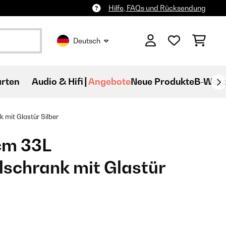
Hilfe, FAQs und Rücksendung
Deutsch
rten
Audio & Hifi
Angebote
Neue Produkte
B-War
mit Glastür​ Silber
cm 33L
schrank mit Glastür​