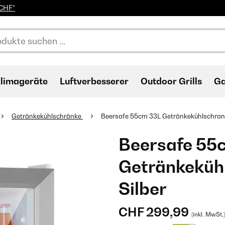
0CHF*
limageräte
Luftverbesserer
Outdoor Grills
Ga
Getränkekühlschränke
Beersafe 55cm 33L Getränkekühlschrank 
Beersafe 55
Getränkekühl
Silber
CHF 299,99
(inkl. MwSt.)