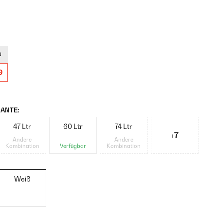
9
ANTE:
47 Ltr
60 Ltr
74 Ltr
+7
Andere
Andere
Kombination
Verfügbar
Kombination
Weiß