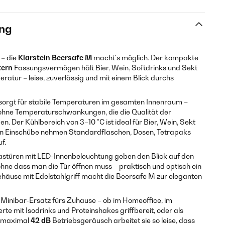
ng
 – die
Klarstein Beersafe M
macht's möglich. Der kompakte
tern
Fassungsvermögen hält Bier, Wein, Softdrinks und Sekt
eratur – leise, zuverlässig und mit einem Blick durchs
orgt für stabile Temperaturen im gesamten Innenraum –
hne Temperaturschwankungen, die die Qualität der
. Der Kühlbereich von 3–10 °C ist ideal für Bier, Wein, Sekt
ren Einschübe nehmen Standardflaschen, Dosen, Tetrapaks
f.
türen mit LED-Innenbeleuchtung geben den Blick auf den
hne dass man die Tür öffnen muss – praktisch und optisch ein
häuse mit Edelstahlgriff macht die Beersafe M zur eleganten
e Minibar-Ersatz fürs Zuhause – ob im Homeoffice, im
rte mit Isodrinks und Proteinshakes griffbereit, oder als
t maximal
42 dB
Betriebsgeräusch arbeitet sie so leise, dass