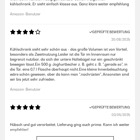
kühlschrank..Er sieht einfach klasse aus. Ganz klare weiter empfehlung
Amazon-Benutzer
GEPRÜFTE BEWERTUNG
20/08/2025
Kühlschrank sieht sehr schön aus - das große Volumen ist von Vorteil,
besonders als Zweitnutzung.Leider ist die Tür im Innenraum nur
begrenzt nutzbar, da sich der untere Haltebügel nur ein-geschränkt
bewegen lässt.Ein 500 g-Joghurtbecher z. B. geht z. B. ",gerade so", in
die Tür, eine 0,7 l Flasche überhaupt nicht.Eine kleine Innenbeleuchtung
wäre schön gewesen, aber da kann man ",nachrüsten",.Ansonsten sind
wir bis jetzt sehr zufrieden.
Amazon-Benutzer
GEPRÜFTE BEWERTUNG
03/05/2025
Hübsch und gut verarbeitet. Lieferung ging auch prima. Kann ich weiter
empfehlen!
Amazon-Benutzer