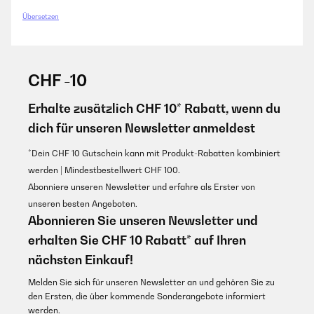
Übersetzen
GEPRÜFTE BEWERTUNG
15/07/2022
Habe ich fürs Pflegeheim gebraucht ! Und da sieht er super aus
CHF -10
Amazon-Benutzer
Erhalte zusätzlich CHF 10* Rabatt, wenn du
GEPRÜFTE BEWERTUNG
dich für unseren Newsletter anmeldest
12/07/2022
*Dein CHF 10 Gutschein kann mit Produkt-Rabatten kombiniert
Die Lieferung erfolgte sehr schnell und kam ohne Beulen, Kratzer oder
werden | Mindestbestellwert CHF 100.
sonstige Beschädigungen an. Der Mini-Kühlschrank wurde sicher
verpackt.
Abonniere unseren Newsletter und erfahre als Erster von
unseren besten Angeboten.
Amazon-Benutzer
Abonnieren Sie unseren Newsletter und
erhalten Sie CHF 10 Rabatt* auf Ihren
nächsten Einkauf!
Melden Sie sich für unseren Newsletter an und gehören Sie zu
den Ersten, die über kommende Sonderangebote informiert
werden.