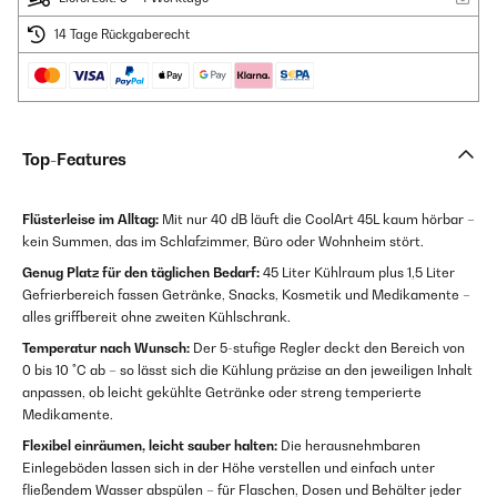
14 Tage Rückgaberecht
Top-Features
Flüsterleise im Alltag:
Mit nur 40 dB läuft die CoolArt 45L kaum hörbar –
kein Summen, das im Schlafzimmer, Büro oder Wohnheim stört.
Genug Platz für den täglichen Bedarf:
45 Liter Kühlraum plus 1,5 Liter
Gefrierbereich fassen Getränke, Snacks, Kosmetik und Medikamente –
alles griffbereit ohne zweiten Kühlschrank.
Temperatur nach Wunsch:
Der 5-stufige Regler deckt den Bereich von
0 bis 10 °C ab – so lässt sich die Kühlung präzise an den jeweiligen Inhalt
anpassen, ob leicht gekühlte Getränke oder streng temperierte
Medikamente.
Flexibel einräumen, leicht sauber halten:
Die herausnehmbaren
Einlegeböden lassen sich in der Höhe verstellen und einfach unter
fließendem Wasser abspülen – für Flaschen, Dosen und Behälter jeder