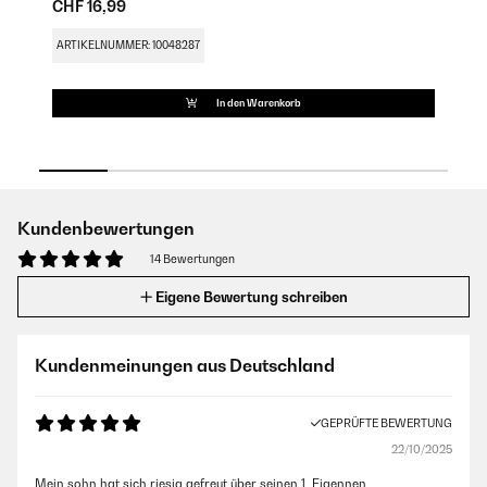
CHF 16,99
CH
ARTIKELNUMMER: 10048287
AR
In den Warenkorb
Kundenbewertungen
14 Bewertungen
Eigene Bewertung schreiben
Kundenmeinungen aus Deutschland
GEPRÜFTE BEWERTUNG
22/10/2025
Mein sohn hat sich riesig gefreut über seinen 1. Eigennen