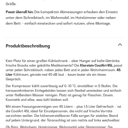
Größe.
Passt überall hin:
Die kompakten Abmessungen erlauben den Einsatz
unter dem Schreibtisch, im Wohnmobil, im Hotelzimmer oder neben
dem Bett – einfach einstecken und sofort nutzen, ohne Montage.
Produktbeschreibung
Kein Platz für einen großen Kühlschrank – aber Hunger auf kalte Getränke,
frische Snacks oder gekühlte Medikamente? Die
Klarstein CoolArt 45L
passt
unter jeden Schreibtisch, neben jedes Bett und in jeden Wohnheimraum.
45
Liter
Kühlraum, gerade mal 40 dB laut – kaum lauter als ein leises
Gespräch.
Der Kompressor kühlt zuverlässig auf 0–10 °C, einstellbar in 5 Stufen. Die
herausnehmbaren Einlegeböden lassen sich flexibel umstecken und einfach
unter fließendem Wasser reinigen. Platz ist genug für Flaschen, Dosen,
Kosmetik und alles, was kühl bleiben soll.
Mit einem Fassungsvermögen von 45 Litern – plus 1,5 Liter Gefrierfach – ist
die CoolArt 45L ideal für Einzelpersonen, die nicht auf frische Vorräte
verzichten wollen. Die höhenverstellbaren Füße sorgen für stabilen Stand
auf jedem Untergrund, der Türanschlag ist von rechts auf links wechselbar.
Ob Büro, Wohnheim, Hotelzimmer, Wohnmobil oder Gästezimmer: Die