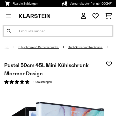
Flexible Zahlungen
Versandkostenfrei ab 100CHF*
sgeräte
Kühlschränke & Gefrierschränke
Kühl-Gefrierkombinationen
Pastel 50cm 45L Mini Kühlschrank​
Marmor Design
14 Bewertungen