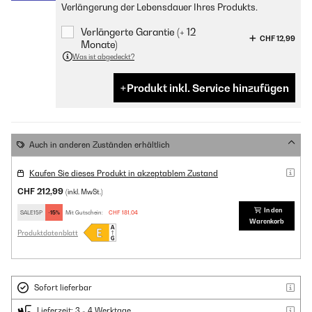
Verlängerung der Lebensdauer Ihres Produkts.
Verlängerte Garantie (+ 12
CHF 12,99
Monate)
Was ist abgedeckt?
Produkt inkl. Service hinzufügen
Auch in anderen Zuständen erhältlich
Kaufen Sie dieses Produkt in akzeptablem Zustand
CHF 212,99
(inkl. MwSt.)
In den
SALE15P
-15%
Mit Gutschein:
CHF 181,04
Warenkorb
Produktdatenblatt
Sofort lieferbar
Lieferzeit: 3 - 4 Werktage