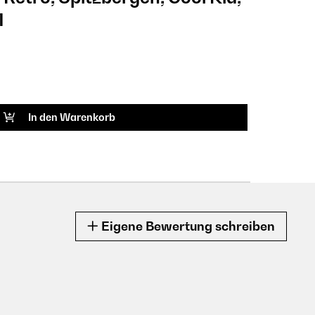
1
Sec
CHF
ARTIK
In den Warenkorb
Eigene Bewertung schreiben