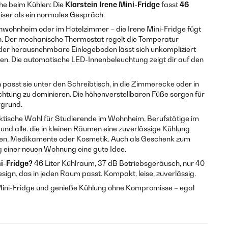
che beim Kühlen: Die
Klarstein Irene Mini-Fridge
fasst
46
eiser als ein normales Gespräch.
wohnheim oder im Hotelzimmer – die Irene Mini-Fridge fügt
len. Der mechanische Thermostat regelt die Temperatur
, der herausnehmbare Einlegeboden lässt sich unkompliziert
en. Die automatische LED-Innenbeleuchtung zeigt dir auf den
sst sie unter den Schreibtisch, in die Zimmerecke oder in
htung zu dominieren. Die höhenverstellbaren Füße sorgen für
rgrund.
raktische Wahl für Studierende im Wohnheim, Berufstätige im
nd alle, die in kleinen Räumen eine zuverlässige Kühlung
sen, Medikamente oder Kosmetik. Auch als Geschenk zum
g einer neuen Wohnung eine gute Idee.
i-Fridge?
46 Liter Kühlraum, 37 dB Betriebsgeräusch, nur 40
ign, das in jeden Raum passt. Kompakt, leise, zuverlässig.
ne Mini-Fridge und genieße Kühlung ohne Kompromisse – egal