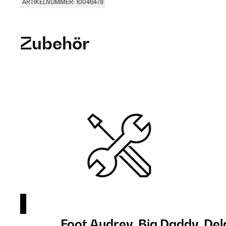
ARTIKELNUMMER: 10046478
Zubehör
Foot Audrey, Big Daddy, Del