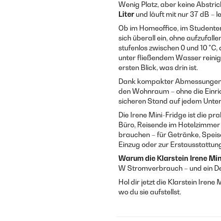
Wenig Platz, aber keine Abstri
Liter
und läuft mit nur 37 dB – l
Ob im Homeoffice, im Studenten
sich überall ein, ohne aufzufal
stufenlos zwischen 0 und 10 °C
unter fließendem Wasser reinig
ersten Blick, was drin ist.
Dank kompakter Abmessungen pa
den Wohnraum – ohne die Einric
sicheren Stand auf jedem Unte
Die Irene Mini-Fridge ist die p
Büro, Reisende im Hotelzimmer u
brauchen – für Getränke, Spei
Einzug oder zur Erstausstattun
Warum die Klarstein Irene Min
W Stromverbrauch – und ein Des
Hol dir jetzt die Klarstein Ire
wo du sie aufstellst.