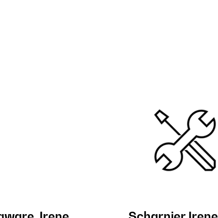
aware, Irene,
Scharnier Irene