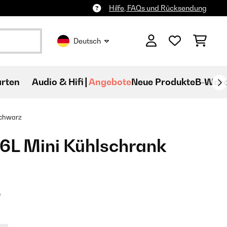
Hilfe, FAQs und Rücksendung
Deutsch
rten
Audio & Hifi
Angebote
Neue Produkte
B-War
Schwarz
6L Mini Kühlschrank​
)