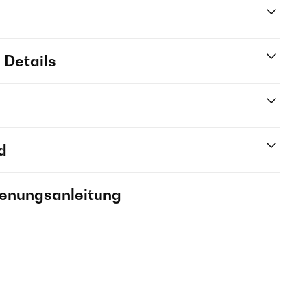
 Details
d
ienungsanleitung