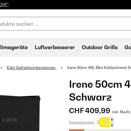
0CHF*
limageräte
Luftverbesserer
Outdoor Grills
Ga
Kühl-Gefrierkombinationen
Irene 50cm 46L Mini Kühlschrank​ 
Irene 50cm 4
Schwarz
CHF 409,99
(inkl. MwSt.
Produktdatenblatt