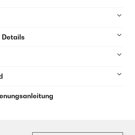
 Details
d
ienungsanleitung