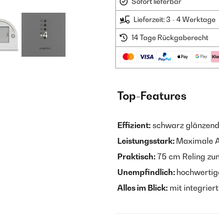
Sofort lieferbar
Lieferzeit: 3 - 4 Werktage
+4
14 Tage Rückgaberecht
Top-Features
Effizient:
schwarz glänzend
Leistungsstark:
Maximale Ab
Praktisch:
75 cm Reling zu
Unempfindlich:
hochwertig
Alles im Blick:
mit integrier