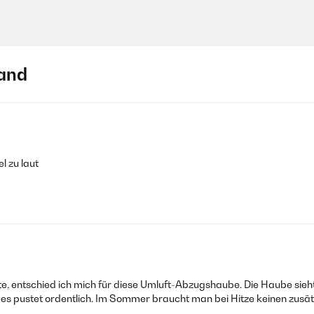
and
l zu laut
lte, entschied ich mich für diese Umluft-Abzugshaube. Die Haube si
k, es pustet ordentlich. Im Sommer braucht man bei Hitze keinen zusät