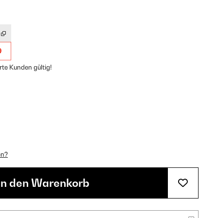
9
rte Kunden gültig!
en?
In den Warenkorb