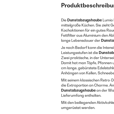
Produktbeschreibu
Die
Dunstabzugshaube
Lumio 
mittelgroße Küchen. Sie zieht 
Kochaktionen für ein gutes Rau
Fettfilter aus Aluminium den Ab
lange Lebensdauer der
Dunsta
Je nach Bedarf kann die Intens
Leistungsstufen ist die
Dunstab
Zwei praktische, in der Unters
Damit hat man Töpfe, Pfannen un
cm lange, gebürstete Edelstahlre
Anhängen von Kellen, Schneebe
Mit seinem klassischen Retro-D
die Extraportion an Charme. A
Dunstabzugshaube
an der Wan
Lieferumfang enthalten.
Mit den beiliegenden Aktivkohle
umgerüstet werden.