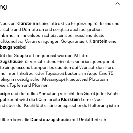
ng
Neo von
Klarstein
ist eine attraktive Ergänzung für kleine und
Gerüche und Dämpfe an und sorgt so auch bei großen
mklima. Im Innenleben schützt ein spülmaschinenfester
luftkanal vor Verunreinigungen. So garantiert
Klarstein
eine
bzugshaube
!
ität der Saugkraft angepasst werden: Mit drei
zugshaube
für verschiedene Einsatzszenarien gewappnet.
eite eingelassene Lampen, beleuchten auf Wunsch den Herd:
d ihren Inhalt zu jeder Tageszeit bestens im Auge. Eine 75
ling in nostalgischer Messingoptik bietet viel Platz zum
sen, Töpfen und Pfannen.
esign und der edlen Anmutung verleiht das Gerät jeder Küche
ngebracht wird die 60cm breite
Klarstein
Lumio Neo
d über der Kochfläche: Eine entsprechende Halterung ist im
filtern kann die
Dunstabzugshaube
auf Umluftbetrieb