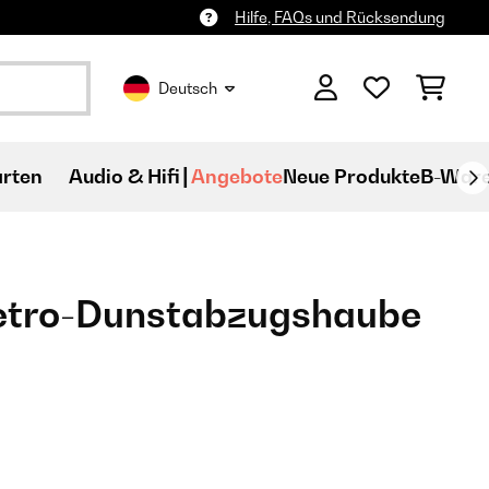
Hilfe, FAQs und Rücksendung
Deutsch
rten
Audio & Hifi
Angebote
Neue Produkte
B-War
etro-Dunstabzugshaube