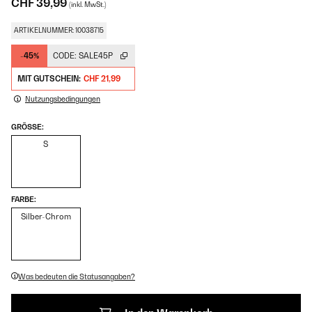
CHF 39,99
(inkl. MwSt.)
ARTIKELNUMMER: 10038715
-45%
CODE:
SALE45P
MIT GUTSCHEIN:
CHF 21,99
Nutzungsbedingungen
GRÖSSE:
S
FARBE:
Silber-Chrom
Was bedeuten die Statusangaben?