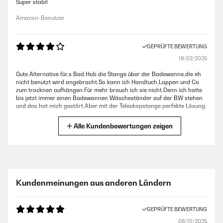
Super stabil
Amazon-Benutzer
GEPRÜFTE BEWERTUNG
19/02/2025
Gute Alternative für,s Bad.Hab die Stange über der Badewanne,die eh
nicht benutzt wird angebracht.So kann ich Handtuch,Lappen und Co
zum trocknen aufhängen.Für mehr brauch ich sie nicht.Denn ich hatte
bis jetzt immer einen Badewannen Wäscheständer auf der BW stehen
und das hat mich gestört.Aber mit der Teleskopstange perfekte Lösung.
Amazon-Benutzer
Alle Kundenbewertungen zeigen
GEPRÜFTE BEWERTUNG
09/12/2024
Ja hält so wie es sein muss
Kundenmeinungen aus anderen Ländern
Amazon-Benutzer
GEPRÜFTE BEWERTUNG
08/10/2025
GEPRÜFTE BEWERTUNG