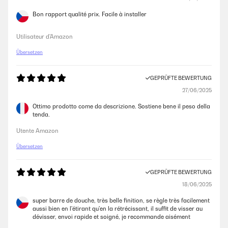
28/11/2024
Bon rapport qualité prix. Facile à installer
Die Stange hat mir bei der Fensterdekoration zu Weihnachten geholfen.
Utilisateur d'Amazon
Amazon-Benutzer
Übersetzen
GEPRÜFTE BEWERTUNG
GEPRÜFTE BEWERTUNG
26/11/2024
27/06/2025
Ließ sich gut anbringen, klappte besser als ich dachte
Ottimo prodotto come da descrizione. Sostiene bene il peso della
tenda.
Amazon-Benutzer
Utente Amazon
Übersetzen
GEPRÜFTE BEWERTUNG
18/11/2024
GEPRÜFTE BEWERTUNG
TOP Artikel, sehr zu empfehlen!
18/06/2025
Amazon-Benutzer
super barre de douche, très belle finition, se règle très facilement
aussi bien en l'étirant qu'en la rétrécissant, il suffit de visser au
dévisser, envoi rapide et soigné, je recommande aisément
GEPRÜFTE BEWERTUNG