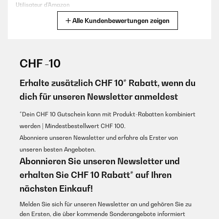
Utilisateur d'Amazon
16/11/2024
Alle Kundenbewertungen zeigen
Kinderleichte Anpassung und Anbringung - was soll man sonst dazu
Übersetzen
sagen...
Amazon-Benutzer
GEPRÜFTE BEWERTUNG
18/06/2025
CHF -10
super barre de douche, très belle finition, se règle très facilement
GEPRÜFTE BEWERTUNG
aussi bien en l’étirant qu’en la rétrécissant, il suffit de visser au
Erhalte zusätzlich CHF 10* Rabatt, wenn du
10/11/2024
dévisser, envoi rapide et soigné, je recommande aisément
dich für unseren Newsletter anmeldest
Gut zum kleinen Raum abtrennen mit Vorhang
Utilisateur d'Amazon
*Dein CHF 10 Gutschein kann mit Produkt-Rabatten kombiniert
Amazon-Benutzer
Übersetzen
werden | Mindestbestellwert CHF 100.
Abonniere unseren Newsletter und erfahre als Erster von
GEPRÜFTE BEWERTUNG
GEPRÜFTE BEWERTUNG
unseren besten Angeboten.
09/11/2024
17/11/2024
Abonnieren Sie unseren Newsletter und
Für leichtere Gardinen nützlich.
Produit conforme à la description et à ma recherche.
erhalten Sie CHF 10 Rabatt* auf Ihren
Amazon-Benutzer
nächsten Einkauf!
Utilisateur d'Amazon
Melden Sie sich für unseren Newsletter an und gehören Sie zu
Übersetzen
den Ersten, die über kommende Sonderangebote informiert
GEPRÜFTE BEWERTUNG