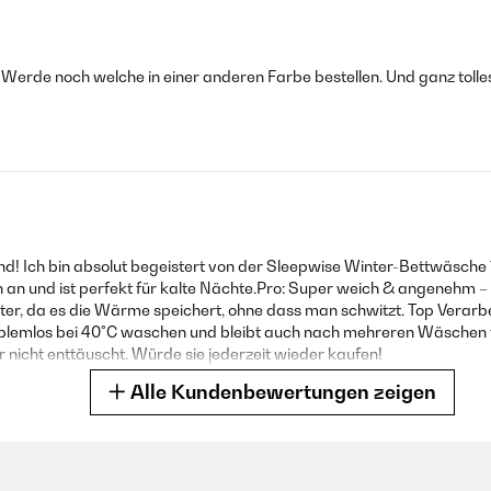
 Werde noch welche in einer anderen Farbe bestellen. Und ganz tolle
! Ich bin absolut begeistert von der Sleepwise Winter-Bettwäsche
h an und ist perfekt für kalte Nächte.Pro: Super weich & angenehm – 
ter, da es die Wärme speichert, ohne dass man schwitzt. Top Verarbe
roblemlos bei 40°C waschen und bleibt auch nach mehreren Wäschen 
 nicht enttäuscht. Würde sie jederzeit wieder kaufen!
Alle Kundenbewertungen zeigen