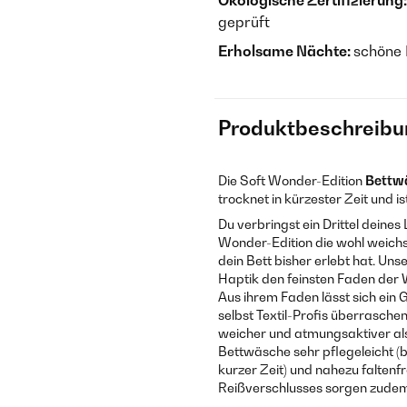
Ökologische Zertifizierung:
geprüft
Erholsame Nächte:
schöne 
Produktbeschreibu
Die Soft Wonder-Edition
Bettw
trocknet in kürzester Zeit und i
Du verbringst ein Drittel deines
Wonder-Edition die wohl weichs
dein Bett bisher erlebt hat. U
Haptik den feinsten Faden der W
Aus ihrem Faden lässt sich ei
selbst Textil-Profis überrasche
weicher und atmungsaktiver als
Bettwäsche sehr pflegeleicht (
kurzer Zeit) und nahezu faltenf
Reißverschlusses sorgen zudem