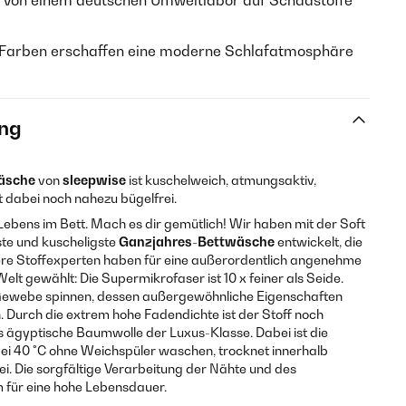
von einem deutschen Umweltlabor auf Schadstoffe
Farben erschaffen eine moderne Schlafatmosphäre
ng
äsche
von
sleepwise
ist kuschelweich, atmungsaktiv,
st dabei noch nahezu bügelfrei.
 Lebens im Bett. Mach es dir gemütlich! Wir haben mit der Soft
te und kuscheligste
Ganzjahres-Bettwäsche
entwickelt, die
nsere Stoffexperten haben für eine außerordentlich angenehme
elt gewählt: Die Supermikrofaser ist 10 x feiner als Seide.
n Gewebe spinnen, dessen außergewöhnliche Eigenschaften
n. Durch die extrem hohe Fadendichte ist der Stoff noch
 ägyptische Baumwolle der Luxus-Klasse. Dabei ist die
bei 40 °C ohne Weichspüler waschen, trocknet innerhalb
rei. Die sorgfältige Verarbeitung der Nähte und des
 für eine hohe Lebensdauer.