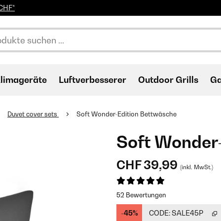
0CHF*
limageräte
Luftverbesserer
Outdoor Grills
Ga
Duvet cover sets
Soft Wonder-Edition Bettwäsche
Soft Wonder
CHF 39,99
(inkl. MwSt.)
52 Bewertungen
-45%
CODE:
SALE45P