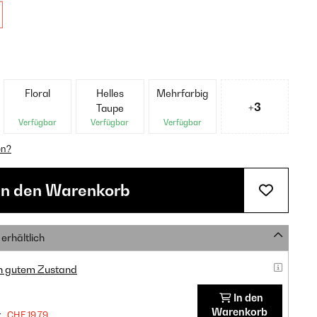
Floral
Helles
Mehrfarbig
+3
Taupe
Verfügbar
Verfügbar
Verfügbar
en?
In den Warenkorb
erhältlich
in gutem Zustand
In den
Warenkorb
:
CHF 19,79