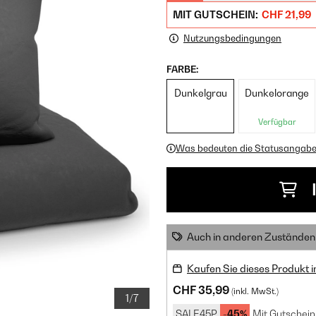
MIT GUTSCHEIN:
CHF 21,99
Nutzungsbedingungen
FARBE:
Dunkelgrau
Dunkelorange
Verfügbar
Was bedeuten die Statusangab
Auch in anderen Zuständen 
Kaufen Sie dieses Produkt 
CHF 35,99
(inkl. MwSt.)
1/7
SALE45P
-45%
Mit Gutschein