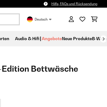
Hilfe, FAQs und Rücksendung
Deutsch
rten
Audio & Hifi
Angebote
Neue Produkte
B-War
-Edition Bettwäsche