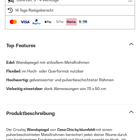
Lieferzeit: 3 - 4 Werktage
14 Tage Rückgaberecht
Top-Features
Edel
:
Wandspiegel mit stilvollem Metallrahmen
Flexibel:
im Hoch- oder Querformat nutzbar
Hochwertig:
galvanisierter und pulverbeschichteter Rahmen
Vielseitig einsetzbar:
dank Abmessungen von 70 x 50 cm
Produktbeschreibung
Der Croxley
Wandspiegel
von
Casa Chic by blumfeldt
mit einem
pulverbeschichteten Metallrahmen bereichert jeden deiner Räume durch
sein hochwertiges Erscheinungsbild und lässt sich sowohl im Hoch- als