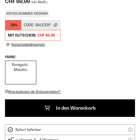
CHF 69,99
(inkl. MwSt.)
ARTIKELNUMMER: 10039494
-35%
CODE:
SALE35P
MIT GUTSCHEIN:
CHF 45,49
Nutzungsbedingungen
FARBE:
Roségold-
Metallic
Was bedeuten die Statusangaben?
In den Warenkorb
Sofort lieferbar