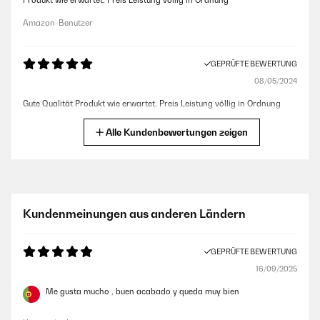
Produkt wie erwartet, Preis Leistung völlig in Ordnung
Amazon-Benutzer
GEPRÜFTE BEWERTUNG
08/05/2024
Gute Qualität Produkt wie erwartet, Preis Leistung völlig in Ordnung
Amazon-Benutzer
Alle Kundenbewertungen zeigen
GEPRÜFTE BEWERTUNG
01/12/2023
Schön Wie auf den Bildern, kam gut Verpackt an und keine Kratzer :)
Kundenmeinungen aus anderen Ländern
Amazon-Benutzer
GEPRÜFTE BEWERTUNG
16/09/2025
GEPRÜFTE BEWERTUNG
01/12/2023
Me gusta mucho , buen acabado y queda muy bien
Wie auf den Bildern, kam gut Verpackt an und keine Kratzer :)