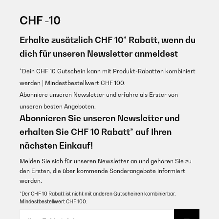
GEPRÜFTE BEWERTUNG
Amazon-Benutzer
13/02/2024
CHF -10
Suite a un problème avec le miroir le SAV a été très rapide et
performant. Je recommande pour le sérieux.
Erhalte zusätzlich CHF 10* Rabatt, wenn du
GEPRÜFTE BEWERTUNG
11/08/2022
dich für unseren Newsletter anmeldest
Utilisateur d'Amazon
Sehr gutes Preis- Leistungsverhältnis…
Übersetzen
*Dein CHF 10 Gutschein kann mit Produkt-Rabatten kombiniert
Amazon-Benutzer
werden | Mindestbestellwert CHF 100.
GEPRÜFTE BEWERTUNG
Abonniere unseren Newsletter und erfahre als Erster von
27/01/2024
unseren besten Angeboten.
GEPRÜFTE BEWERTUNG
Abonnieren Sie unseren Newsletter und
Specchio di ottima qualità/prezzo. Effetto molto elegante e senza
11/08/2022
tempo! Imballaggio e tempi di spedizione Top!!!!!! Consiglio
erhalten Sie CHF 10 Rabatt* auf Ihren
assolutamente!!!
Toller Spiegel Sehr gutes Preis- Leistungsverhältnis…
nächsten Einkauf!
Utente Amazon
Amazon-Benutzer
Melden Sie sich für unseren Newsletter an und gehören Sie zu
Übersetzen
den Ersten, die über kommende Sonderangebote informiert
werden.
GEPRÜFTE BEWERTUNG
GEPRÜFTE BEWERTUNG
27/05/2022
*Der CHF 10 Rabatt ist nicht mit anderen Gutscheinen kombinierbar.
Mindestbestellwert CHF 100.
18/12/2023
Gut verpackt. Wie beschrieben.
Producto tal cual la descripción. Llegó en 2 semanas, en perfecto