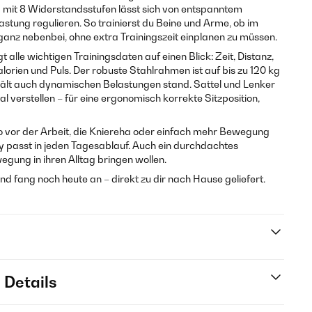
 mit 8 Widerstandsstufen lässt sich von entspanntem
stung regulieren. So trainierst du Beine und Arme, ob im
ganz nebenbei, ohne extra Trainingszeit einplanen zu müssen.
t alle wichtigen Trainingsdaten auf einen Blick: Zeit, Distanz,
orien und Puls. Der robuste Stahlrahmen ist auf bis zu 120 kg
ält auch dynamischen Belastungen stand. Sattel und Lenker
tal verstellen – für eine ergonomisch korrekte Sitzposition,
 vor der Arbeit, die Kniereha oder einfach mehr Bewegung
ny passt in jeden Tagesablauf. Auch ein durchdachtes
egung in ihren Alltag bringen wollen.
nd fang noch heute an – direkt zu dir nach Hause geliefert.
 Details