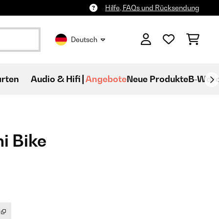
Hilfe, FAQs und Rücksendung
Deutsch
rten
Audio & Hifi
Angebote
Neue Produkte
B-War
i Bike