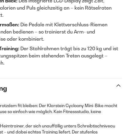
n Blick:
Das integrierte LCD-Display zeigt Zeit,
alorien und Puls gleichzeitig an – kein Rätselraten
t.
ermaßen:
Die Pedale mit Klettverschluss-Riemen
änden bedienen – so trainierst du Arm- und
se oder kombiniert.
Training:
Der Stahlrahmen trägt bis zu 120 kg und ist
ungsspitzen beim stehenden Treten ausgelegt –
ch.
ng
trotzdem fit bleiben: Der Klarstein Cycloony Mini-Bike macht
se so einfach wie möglich. Kein Fitnessstudio, keine
Heimtrainer, der sich unauffällig unters Schreibtischniveau
 – und dabei echtes Training liefert. Der stufenlos