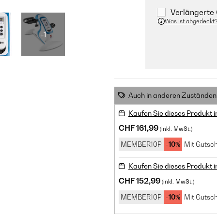
Verlängerte 
Was ist abgedeckt
+1
Auch in anderen Zuständen 
Kaufen Sie dieses Produkt 
CHF 161,99
(inkl. MwSt.)
MEMBER10P
-10%
Mit Gutsch
Kaufen Sie dieses Produkt 
CHF 152,99
(inkl. MwSt.)
MEMBER10P
-10%
Mit Gutsch