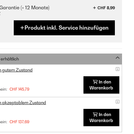
Garantie (+ 12 Monate)
CHF 8,99
?
Produkt inkl. Service hinzufügen
erhältlich
in gutem Zustand
In den
Warenkorb
ein:
CHF 145,79
in akzeptablem Zustand
In den
Warenkorb
ein:
CHF 137,69