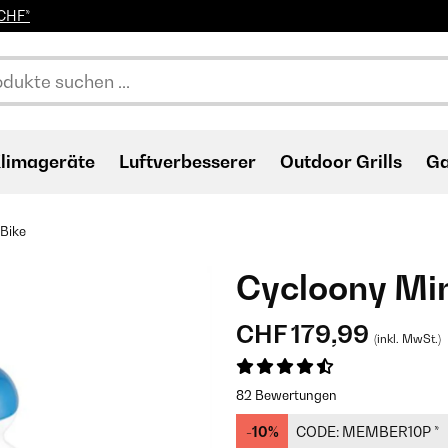
0CHF*
limageräte
Luftverbesserer
Outdoor Grills
Ga
 Bike
Cycloony Min
CHF 179,99
(inkl. MwSt.)
82 Bewertungen
-10%
CODE:
MEMBER10P
*