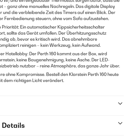
00 W) und ein eingebauter Thermostat sorgen dafür, dass die
 – ganz ohne manuelles Nachregeln. Das digitale Display
r und die verbleibende Zeit des Timers auf einen Blick. Der
er Fernbedienung steuern, ohne vom Sofa aufzustehen.
 Priorität: Ein automatischer Kippsicherheitsschalter
ort, sollte das Gerät umfallen. Der Überhitzungsschutz
ändig ab, bevor es kritisch wird. Das abnehmbare
kompliziert reinigen – kein Werkzeug, kein Aufwand.
r Hotellobby: Der Perth 160 kommt aus der Box, wird
hornstein, keine Baugenehmigung, keine Asche. Der LED-
izbetrieb nutzbar – reine Atmosphäre, das ganze Jahr über.
e ohne Kompromisse. Bestell den Klarstein Perth 160 heute
it dem richtigen Licht verändert.
 Details