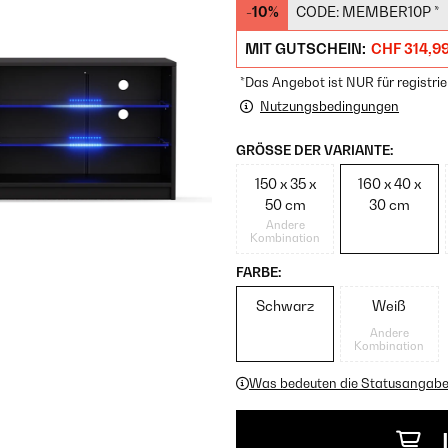
-10%
CODE:
MEMBER10P
*
MIT GUTSCHEIN:
CHF 314,9
*Das Angebot ist NUR für registrie
Nutzungsbedingungen
GRÖSSE DER VARIANTE:
150 x 35 x
160 x 40 x
50 cm
30 cm
Andere
Kombination
FARBE:
Schwarz
Weiß
Andere
Kombination
Was bedeuten die Statusangab