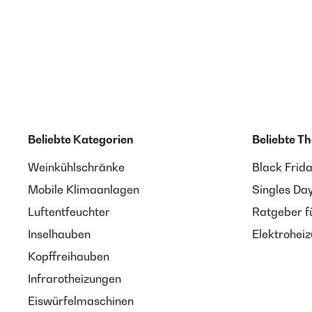
Beliebte Kategorien
Beliebte T
Weinkühlschränke
Black Frid
Mobile Klimaanlagen
Singles Da
Luftentfeuchter
Ratgeber f
Inselhauben
Elektrohei
Kopffreihauben
Infrarotheizungen
Eiswürfelmaschinen