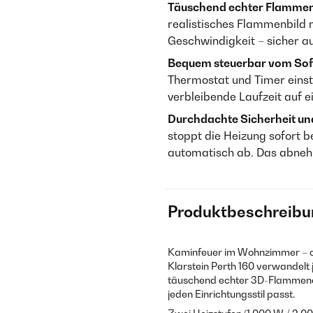
Täuschend echter Flammen
realistisches Flammenbild m
Geschwindigkeit – sicher a
Bequem steuerbar vom Sof
Thermostat und Timer einste
verbleibende Laufzeit auf ei
Durchdachte Sicherheit und
stoppt die Heizung sofort 
automatisch ab. Das abnehm
Produktbeschreibu
Kaminfeuer im Wohnzimmer – o
Klarstein Perth 160 verwandelt 
täuschend echter 3D-Flammeneff
jeden Einrichtungsstil passt.