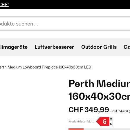
0CHF*
limageräte
Luftverbesserer
Outdoor Grills
Ga
erth Medium Lowboard Fireplace 160x40x30cm LED
Perth Mediu
160x40x30c
CHF 349,99
(inkl. MwSt.)
Produktdatenblatt