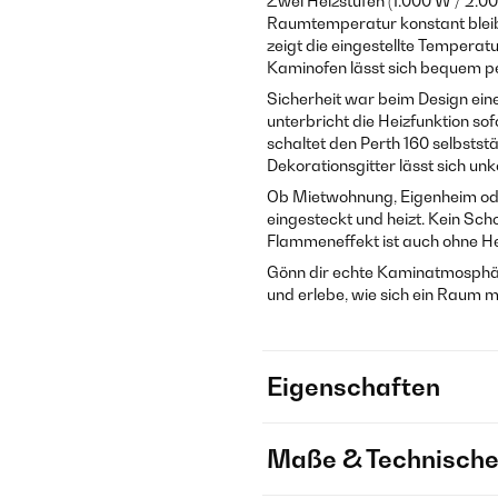
Zwei Heizstufen (1.000 W / 2.0
Raumtemperatur konstant bleibt
zeigt die eingestellte Temperatu
Kaminofen lässt sich bequem p
Sicherheit war beim Design eine
unterbricht die Heizfunktion sof
schaltet den Perth 160 selbstst
Dekorationsgitter lässt sich un
Ob Mietwohnung, Eigenheim ode
eingesteckt und heizt. Kein Sc
Flammeneffekt ist auch ohne He
Gönn dir echte Kaminatmosphär
und erlebe, wie sich ein Raum m
Eigenschaften
Maße & Technische