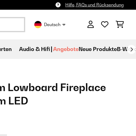
Hilfe, FAQs und Rücksendung
Deutsch
rten
Audio & Hifi
Angebote
Neue Produkte
B-War
m Lowboard Fireplace
m LED