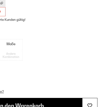
9
rte Kunden gültig!
Maße
Andere
Kombination
en?
In den Warenkorb