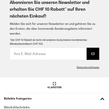
Abonnieren Sie unseren Newsletter und
GEPRÜFTE BEWERTUNG
erhalten Sie CHF 10 Rabatt* auf Ihren
26/06/2024
nächsten Einkauf!
Lieferung erfolgte eher als angegeben. Fahne sieht aus wie abgebildet.
Bin sehr zufrieden damit. Man sollte nur eben nicht zu schnell fahren
Melden Sie sich für unseren Newsletter an und gehören Sie zu
Ansonsten könnte die Fahne wegfliegen.
den Ersten, die über kommende Sonderangebote informiert
werden.
Amazon-Benutzer
*Der CHF 10 Rabatt ist nicht mit anderen Gutscheinen kombinierbar.
Mindestbestellwert CHF 100.
GEPRÜFTE BEWERTUNG
03/03/2021
Perfekt
Datenschutzhinweis
Amazon-Benutzer
GEPRÜFTE BEWERTUNG
08/10/2019
Nach der ersten Fahrt von ungefähr 70km war die Fahne schon
Beliebte Kategorien
ausgefranzt (max 100 km/h).
Weinkühlschränke
Amazon-Benutzer