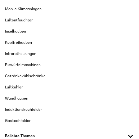
Mobile Klimaanlagen
GEPRÜFTE BEWERTUNG
Luftentfeuchter
09/08/2019
Inselhauben
Alles Okay schnelle Lieferung
Kopffreihauben
Amazon-Benutzer
Infrarotheizungen
GEPRÜFTE BEWERTUNG
Eiswürfelmaschinen
19/06/2019
Getränkekühlschränke
Alles gut
Luftkühler
Amazon-Benutzer
Wandhauben
GEPRÜFTE BEWERTUNG
Induktionskochfelder
29/04/2014
Gaskochfelder
Hallo Zusammen, Ich durfte die Deutschland Autofahne vor der Jetzt
kommenden WM 2014 Testen und habe diese von Test.com.de
bereitgestellt bekommen. Ja Anfangs war ich doch gut Überrascht von
Beliebte Themen