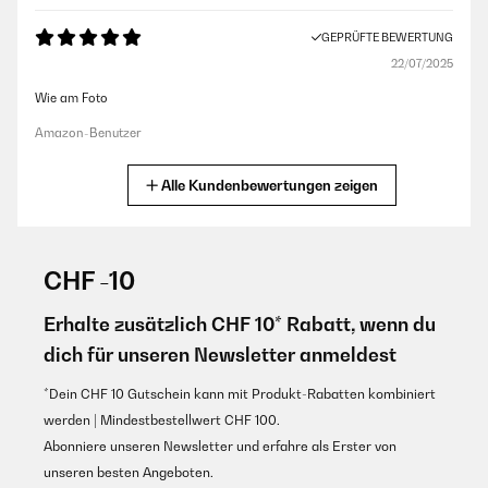
GEPRÜFTE BEWERTUNG
22/07/2025
Wie am Foto
Amazon-Benutzer
Alle Kundenbewertungen zeigen
GEPRÜFTE BEWERTUNG
05/07/2025
Flagge für meinen Rollstuhl. Gefällt mir
CHF -10
Amazon-Benutzer
Erhalte zusätzlich CHF 10* Rabatt, wenn du
dich für unseren Newsletter anmeldest
GEPRÜFTE BEWERTUNG
27/06/2024
*Dein CHF 10 Gutschein kann mit Produkt-Rabatten kombiniert
Die Qualität entspricht meine Vorstellung
werden | Mindestbestellwert CHF 100.
Abonniere unseren Newsletter und erfahre als Erster von
Amazon-Benutzer
unseren besten Angeboten.