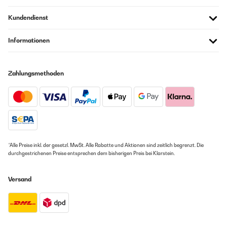
der Paketgröße für diese kleine Fahne sag ich mal aber daraufhin fand
ich eine gut verpackte Fahne. Dafür schonmal ein sehr großes Lob.
Kundendienst
Aber dann war ich ein wenig unzufrieden, gut man kann bei dem Preis
Leistungs verhältnis jetzt keine Gold Fahne erwarten, aber sie Sollte
schon an einem Auto wofür sie Konstruiert wurde auch passen, dies
Informationen
war bei meinem KIA Sportage 2013 aber leider nicht der Fall. War aber
nicht weiter Tragisch dann. Darauf hin habe ich die Fahne an dem Auto
meiner Freundin (Opel Corsa) angebracht und das sah sehr
Zufriedenstellend aus. Die Fahne hält nach 2 Wochen Autofahrt immer
Zahlungsmethoden
noch super und Franst auch nicht aus. Ich Denke mal mit der
Deutschland Fahne macht man nix Falsches für die Weltmeisterschaft
die uns dieses Jahr bevorsteht. Danke nochmal an Test.com.de für
diesen Test.
Amazon-Benutzer
*Alle Preise inkl. der gesetzl. MwSt. Alle Rabatte und Aktionen sind zeitlich begrenzt. Die
durchgestrichenen Preise entsprechen dem bisherigen Preis bei Klarstein.
Versand