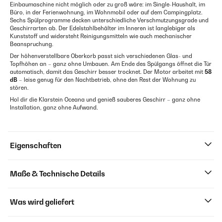
Einbaumaschine nicht möglich oder zu groß wäre: im Single-Haushalt, im
Büro, in der Ferienwohnung, im Wohnmobil oder auf dem Campingplatz.
Sechs Spülprogramme decken unterschiedliche Verschmutzungsgrade und
Geschirrarten ab. Der Edelstahlbehälter im Inneren ist langlebiger als
Kunststoff und widersteht Reinigungsmitteln wie auch mechanischer
Beanspruchung.
Der höhenverstellbare Oberkorb passt sich verschiedenen Glas- und
Topfhöhen an – ganz ohne Umbauen. Am Ende des Spülgangs öffnet die Tür
automatisch, damit das Geschirr besser trocknet. Der Motor arbeitet mit
58
dB
– leise genug für den Nachtbetrieb, ohne den Rest der Wohnung zu
stören.
Hol dir die Klarstein Oceana und genieß sauberes Geschirr – ganz ohne
Installation, ganz ohne Aufwand.
Eigenschaften
Maße & Technische Details
Was wird geliefert