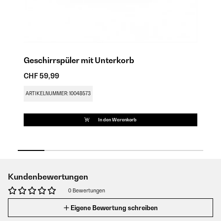
Geschirrspüler mit Unterkorb
T
CHF 59,99
CH
ARTIKELNUMMER: 10048573
AR
In den Warenkorb
Kundenbewertungen
0 Bewertungen
Eigene Bewertung schreiben