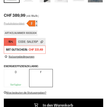
CHF 389,99
(inkl. MwSt.)
Produktdatenblatt
ARTIKELNUMMER: 10035304
-15%
CODE:
SALE15P
MIT GUTSCHEIN:
CHF 331,49
Nutzungsbedingungen
ENERGIEEFFIZIENZKLASSE:
D
F
Verfügbar
Was bedeuten die Statusangaben?
In den Warenkorb