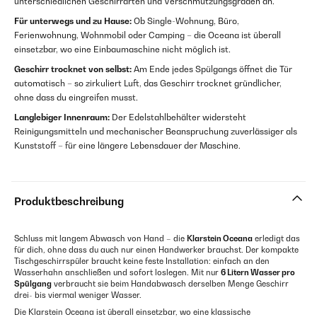
unterschiedlichen Geschirrarten und Verschmutzungsgraden an.
Für unterwegs und zu Hause:
Ob Single-Wohnung, Büro,
Ferienwohnung, Wohnmobil oder Camping – die Oceana ist überall
einsetzbar, wo eine Einbaumaschine nicht möglich ist.
Geschirr trocknet von selbst:
Am Ende jedes Spülgangs öffnet die Tür
automatisch – so zirkuliert Luft, das Geschirr trocknet gründlicher,
ohne dass du eingreifen musst.
Langlebiger Innenraum:
Der Edelstahlbehälter widersteht
Reinigungsmitteln und mechanischer Beanspruchung zuverlässiger als
Kunststoff – für eine längere Lebensdauer der Maschine.
Produktbeschreibung
Schluss mit langem Abwasch von Hand – die
Klarstein Oceana
erledigt das
für dich, ohne dass du auch nur einen Handwerker brauchst. Der kompakte
Tischgeschirrspüler braucht keine feste Installation: einfach an den
Wasserhahn anschließen und sofort loslegen. Mit nur
6 Litern Wasser pro
Spülgang
verbraucht sie beim Handabwasch derselben Menge Geschirr
drei- bis viermal weniger Wasser.
Die Klarstein Oceana ist überall einsetzbar, wo eine klassische