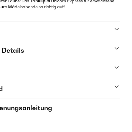
uter Laune: Das
Trinkspiel
Unicorn Express für erwachsene
eure Mädelsabende so richtig auf!
 Details
d
ienungsanleitung