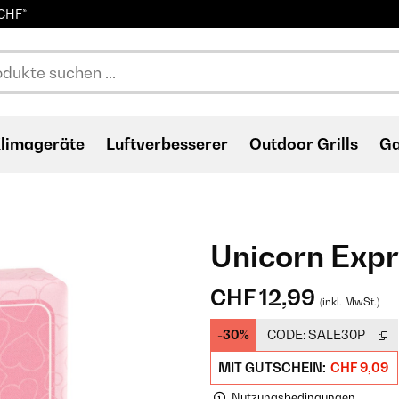
0CHF*
limageräte
Luftverbesserer
Outdoor Grills
Ga
Unicorn Expr
CHF 12,99
(inkl. MwSt.)
-30%
CODE:
SALE30P
MIT GUTSCHEIN:
CHF 9,09
Nutzungsbedingungen