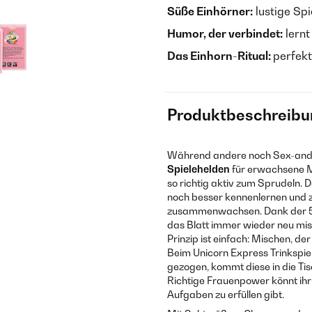
Süße Einhörner:
lustige Sp
Humor, der verbindet:
lernt
Das Einhorn-Ritual:
perfekt
Produktbeschreibu
Während andere noch Sex-and-
Spielehelden
für erwachsene M
so richtig aktiv zum Sprudeln. 
noch besser kennenlernen und 
zusammenwachsen. Dank der 5
das Blatt immer wieder neu mis
Prinzip ist einfach: Mischen, d
Beim Unicorn Express Trinkspiel
gezogen, kommt diese in die Tisch
Richtige Frauenpower könnt ih
Aufgaben zu erfüllen gibt.