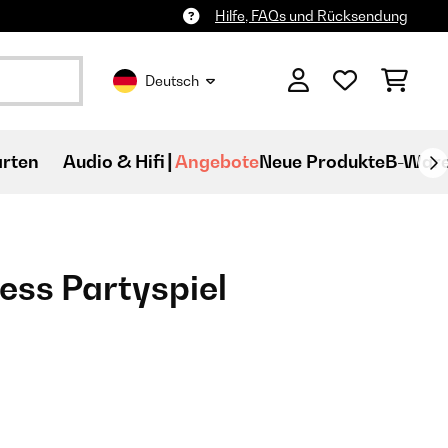
Hilfe, FAQs und Rücksendung
Deutsch
rten
Audio & Hifi
Angebote
Neue Produkte
B-War
ess Partyspiel