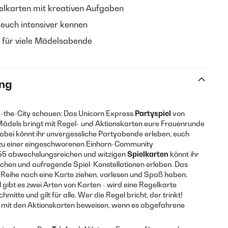
ielkarten mit kreativen Aufgaben
 euch intensiver kennen
 für viele Mädelsabende
ng
the-City schauen: Das Unicorn Express
Partyspiel
von
ädels bringt mit Regel- und Aktionskarten eure Frauenrunde
Dabei könnt ihr unvergessliche Partyabende erleben, euch
zu einer eingeschworenen Einhorn-Community
5 abwechslungsreichen und witzigen
Spielkarten
könnt ihr
chen und aufregende Spiel-Konstellationen erleben. Das
er Reihe nach eine Karte ziehen, vorlesen und Spaß haben.
 gibt es zwei Arten von Karten - wird eine Regelkarte
mitte und gilt für alle. Wer die Regel bricht, der trinkt!
r mit den Aktionskarten beweisen, wenn es abgefahrene