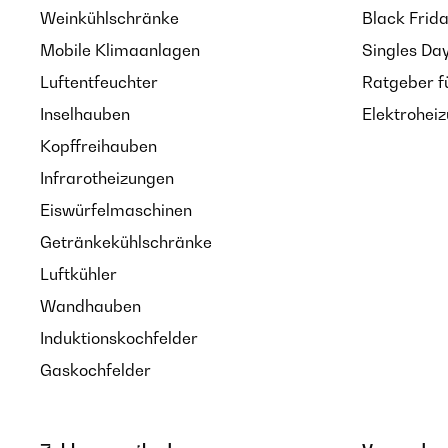
Weinkühlschränke
Black Frid
Mobile Klimaanlagen
Singles Da
Luftentfeuchter
Ratgeber f
Inselhauben
Elektrohei
Kopffreihauben
Infrarotheizungen
Eiswürfelmaschinen
Getränkekühlschränke
Luftkühler
Wandhauben
Induktionskochfelder
Gaskochfelder