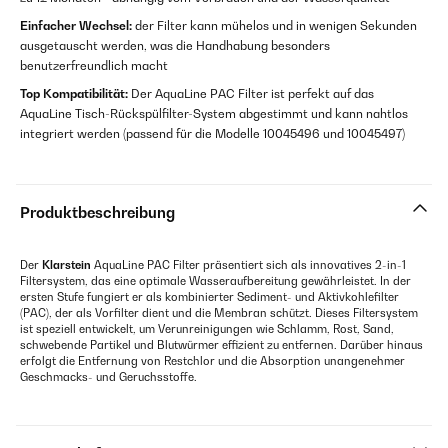
Einfacher Wechsel:
der Filter kann mühelos und in wenigen Sekunden
ausgetauscht werden, was die Handhabung besonders
benutzerfreundlich macht
Top Kompatibilität:
Der AquaLine PAC Filter ist perfekt auf das
AquaLine Tisch-Rückspülfilter-System abgestimmt und kann nahtlos
integriert werden (passend für die Modelle 10045496 und 10045497)
Produktbeschreibung
Der
Klarstein
AquaLine PAC Filter präsentiert sich als innovatives 2-in-1
Filtersystem, das eine optimale Wasseraufbereitung gewährleistet. In der
ersten Stufe fungiert er als kombinierter Sediment- und Aktivkohlefilter
(PAC), der als Vorfilter dient und die Membran schützt. Dieses Filtersystem
ist speziell entwickelt, um Verunreinigungen wie Schlamm, Rost, Sand,
schwebende Partikel und Blutwürmer effizient zu entfernen. Darüber hinaus
erfolgt die Entfernung von Restchlor und die Absorption unangenehmer
Geschmacks- und Geruchsstoffe.