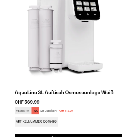
AquaLine 3L Auftisch Osmoseanlage​ Weiß
A
S
CHF 569,99
CH
MEMBER10P
-10%
Mit Gutschein:
CHF 512,99
ME
ARTIKELNUMMER: 10045496
AR