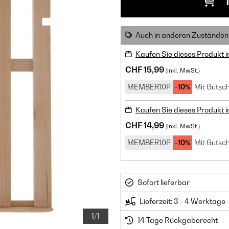
Auch in anderen Zuständen 
Kaufen Sie dieses Produkt 
CHF 15,99
(inkl. MwSt.)
MEMBER10P
-10%
Mit Gutsch
Kaufen Sie dieses Produkt 
CHF 14,99
(inkl. MwSt.)
MEMBER10P
-10%
Mit Gutsch
Sofort lieferbar
Lieferzeit: 3 - 4 Werktage
1/1
14 Tage Rückgaberecht