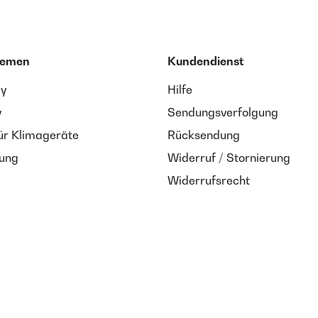
hemen
Kundendienst
ay
Hilfe
y
Sendungsverfolgung
ür Klimageräte
Rücksendung
zung
Widerruf / Stornierung
Widerrufsrecht