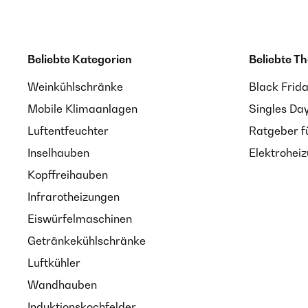
Beliebte Kategorien
Beliebte T
Weinkühlschränke
Black Frid
Mobile Klimaanlagen
Singles Da
Luftentfeuchter
Ratgeber f
Inselhauben
Elektrohei
Kopffreihauben
Infrarotheizungen
Eiswürfelmaschinen
Getränkekühlschränke
Luftkühler
Wandhauben
Induktionskochfelder