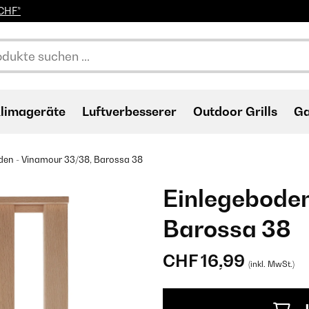
0CHF*
limageräte
Luftverbesserer
Outdoor Grills
Ga
den - Vinamour 33/38, Barossa 38
Einlegeboden
Barossa 38
CHF 16,99
(inkl. MwSt.)