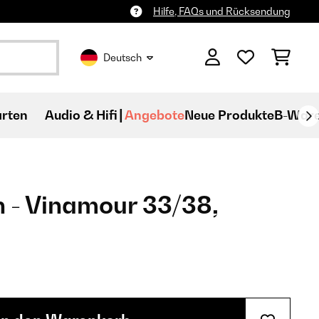
Hilfe, FAQs und Rücksendung
Deutsch
rten
Audio & Hifi
Angebote
Neue Produkte
B-War
 - Vinamour 33/38,