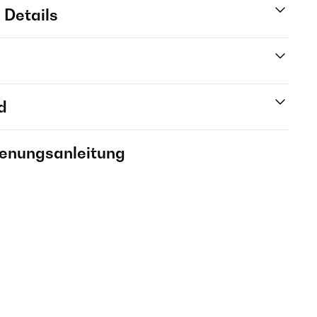
 Details
d
ienungsanleitung