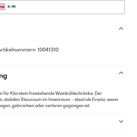
Artikelnummern: 10041310
ng
en für Klarstein freistehende Weinkühlschränke. Der
n, stabilen Stauraum im Innenraum – ideal als Ersatz, wenn
ogen, gebrochen oder verloren gegangen ist.