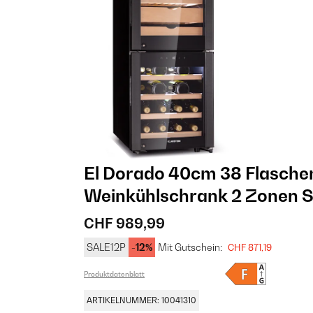
El Dorado 40cm 38 Flasche
Weinkühlschrank 2 Zonen​ 
CHF 989,99
SALE12P
-12%
Mit Gutschein:
CHF 871,19
Produktdatenblatt
ARTIKELNUMMER: 10041310