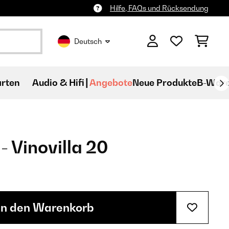
Hilfe, FAQs und Rücksendung
Deutsch
rten
Audio & Hifi
Angebote
Neue Produkte
B-War
- Vinovilla 20
In den Warenkorb