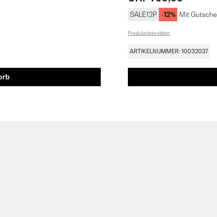
SALE12P
-12%
Mit Gutsche
Produktdatenblatt
ARTIKELNUMMER: 10032037
orb