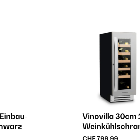
 Einbau-
Vinovilla 30cm 
chwarz
Weinkühlschran
CHF 799,99