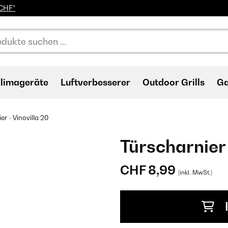
0CHF*
limageräte
Luftverbesserer
Outdoor Grills
Ga
er - Vinovilla 20
Türscharnier 
CHF 8,99
(inkl. MwSt.)