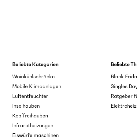
Beliebte Kategorien
Beliebte T
Weinkühlschränke
Black Frid
Mobile Klimaanlagen
Singles Da
Luftentfeuchter
Ratgeber f
Inselhauben
Elektrohei
Kopffreihauben
Infrarotheizungen
Eiswürfelmaschinen