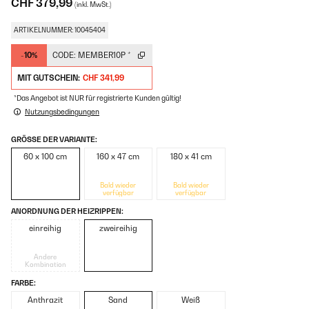
CHF 379,99
(inkl. MwSt.)
ARTIKELNUMMER: 10045404
-10%
CODE:
MEMBER10P
*
MIT GUTSCHEIN:
CHF 341,99
*Das Angebot ist NUR für registrierte Kunden gültig!
Nutzungsbedingungen
GRÖSSE DER VARIANTE:
60 x 100 cm
160 x 47 cm
180 x 41 cm
Bald wieder
Bald wieder
verfügbar
verfügbar
ANORDNUNG DER HEIZRIPPEN:
einreihig
zweireihig
Andere
Kombination
FARBE:
Anthrazit
Sand
Weiß