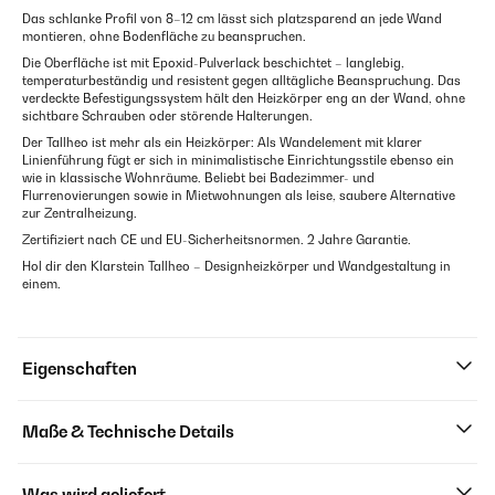
Das schlanke Profil von 8–12 cm lässt sich platzsparend an jede Wand
montieren, ohne Bodenfläche zu beanspruchen.
Die Oberfläche ist mit Epoxid-Pulverlack beschichtet – langlebig,
temperaturbeständig und resistent gegen alltägliche Beanspruchung. Das
verdeckte Befestigungssystem hält den Heizkörper eng an der Wand, ohne
sichtbare Schrauben oder störende Halterungen.
Der Tallheo ist mehr als ein Heizkörper: Als Wandelement mit klarer
Linienführung fügt er sich in minimalistische Einrichtungsstile ebenso ein
wie in klassische Wohnräume. Beliebt bei Badezimmer- und
Flurrenovierungen sowie in Mietwohnungen als leise, saubere Alternative
zur Zentralheizung.
Zertifiziert nach CE und EU-Sicherheitsnormen. 2 Jahre Garantie.
Hol dir den Klarstein Tallheo – Designheizkörper und Wandgestaltung in
einem.
Eigenschaften
Maße & Technische Details
Was wird geliefert