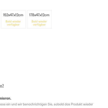
152x47x12cm
178x47x12cm
Bald wieder
Bald wieder
verfügbar
verfügbar
en?
mieren.
sse ein und wir benachrichtigen Sie, sobald das Produkt wieder