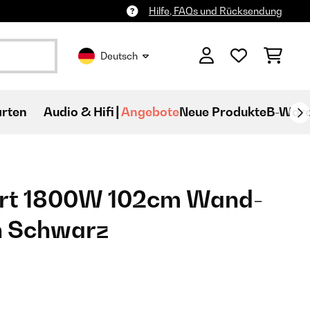
Hilfe, FAQs und Rücksendung
Deutsch
rten
Audio & Hifi
Angebote
Neue Produkte
B-War
rt 1800W 102cm Wand-
​ Schwarz