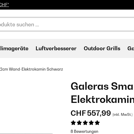
0CHF*
limageräte
Luftverbesserer
Outdoor Grills
Ga
02cm Wand-Elektrokamin​ Schwarz
Galeras Sma
Elektrokamin
CHF 557,99
(inkl. MwSt.)
8 Bewertungen