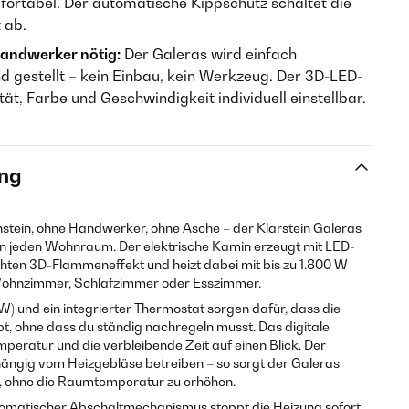
ortabel. Der automatische Kippschutz schaltet die
 ab.
 Handwerker nötig:
Der Galeras wird einfach
d gestellt – kein Einbau, kein Werkzeug. Der 3D-LED-
tät, Farbe und Geschwindigkeit individuell einstellbar.
ng
ein, ohne Handwerker, ohne Asche – der Klarstein Galeras
 in jeden Wohnraum. Der elektrische Kamin erzeugt mit LED-
hten 3D-Flammeneffekt und heizt dabei mit bis zu 1.800 W
s Wohnzimmer, Schlafzimmer oder Esszimmer.
) und ein integrierter Thermostat sorgen dafür, dass die
, ohne dass du ständig nachregeln musst. Das digitale
emperatur und die verbleibende Zeit auf einen Blick. Der
ängig vom Heizgebläse betreiben – so sorgt der Galeras
 ohne die Raumtemperatur zu erhöhen.
automatischer Abschaltmechanismus stoppt die Heizung sofort,