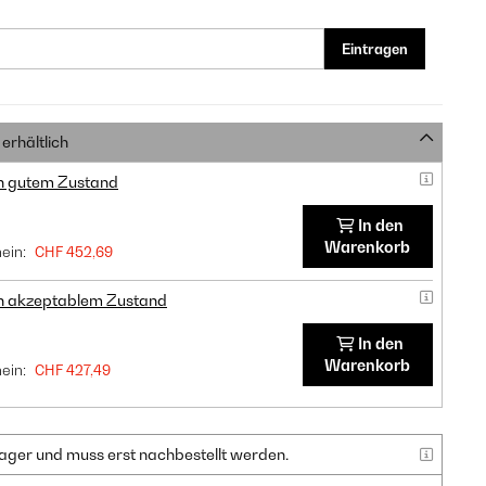
Eintragen
erhältlich
in gutem Zustand
In den
Warenkorb
ein:
CHF 452,69
in akzeptablem Zustand
In den
Warenkorb
ein:
CHF 427,49
f Lager und muss erst nachbestellt werden.