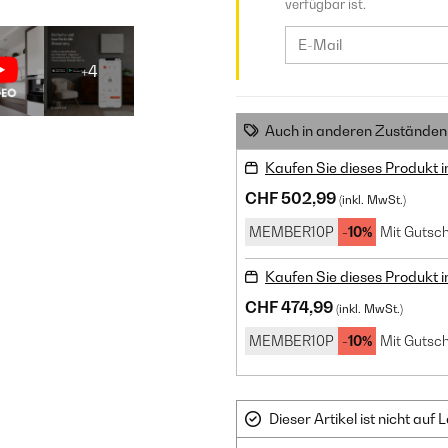
verfügbar ist.
+4
Auch in anderen Zuständen 
Kaufen Sie dieses Produkt 
CHF 502,99
(inkl. MwSt.)
MEMBER10P
-10%
Mit Gutsch
Kaufen Sie dieses Produkt 
CHF 474,99
(inkl. MwSt.)
MEMBER10P
-10%
Mit Gutsch
Dieser Artikel ist nicht au