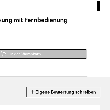
izung mit Fernbedienung
Hal
CHF
ARTIK
In den Warenkorb
Eigene Bewertung schreiben