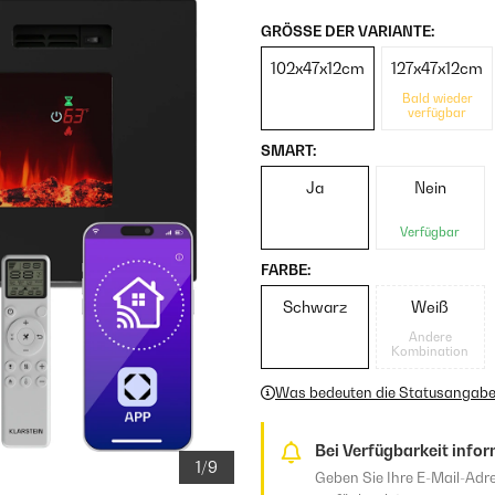
GRÖSSE DER VARIANTE:
102x47x12cm
127x47x12cm
Bald wieder
verfügbar
SMART:
Ja
Nein
Verfügbar
FARBE:
Schwarz
Weiß
Andere
Kombination
Was bedeuten die Statusangab
Bei Verfügbarkeit infor
1/9
Geben Sie Ihre E-Mail-Adre