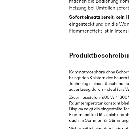
machen die Bedienung komf
Heizung bei Umfallen sofort
Sofort einsatzbereit, kein
eingesteckt und an die Wan
Flammeneffekt ist in Intensi
Produktbeschreibu
Kaminatmosphäre ohne Schornst
bringt das Knistern des Feuers
Technologie einen täuschend ec
zuverlässig durch – ideal für
Zwei Heizstufen (900 W / 1800 W
Raumtemperatur konstant bleibt
Display zeigt die eingestellte T
Flammeneffekt lässt sich unabh
auch im Sommer für Stimmung,
Sicherheit ist eingebaut: Ein 