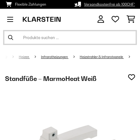
Flexible Zahlungen
Versandkostenfrei ab 100CHF*
Heizen
Infrarotheizungen
Heizstrahler & Infrarotpanele
Standfüße – MarmoHeat Weiß