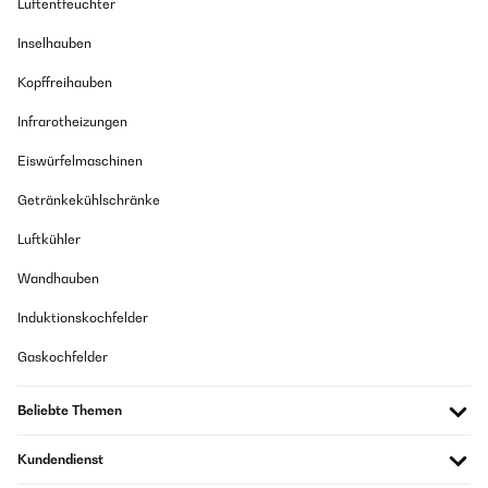
Luftentfeuchter
Inselhauben
Kopffreihauben
Infrarotheizungen
Eiswürfelmaschinen
Getränkekühlschränke
Luftkühler
Wandhauben
Induktionskochfelder
Gaskochfelder
Beliebte Themen
Kundendienst