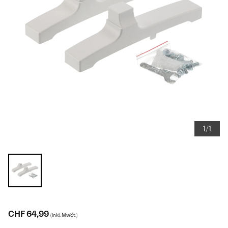
1/1
CHF 64,99
(inkl. MwSt.)