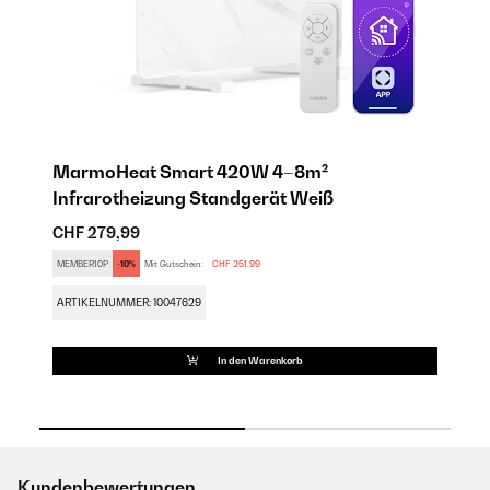
MarmoHeat Smart 420W 4–8m²
M
Infrarotheizung Standgerät Weiß
I
CHF 279,99
C
MEMBER10P
-10%
Mit Gutschein:
CHF 251,99
ME
ARTIKELNUMMER: 10047629
AR
In den Warenkorb
Kundenbewertungen