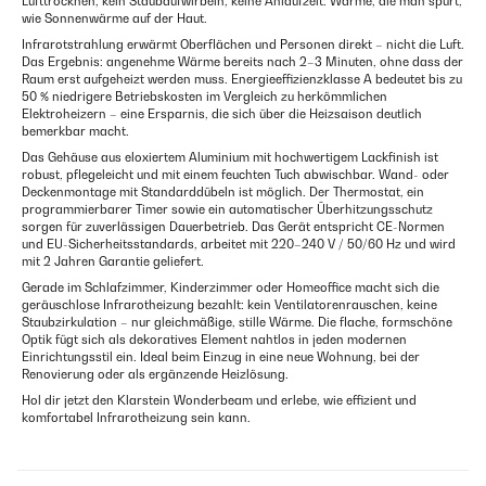
Lufttrocknen, kein Staubaufwirbeln, keine Anlaufzeit: Wärme, die man spürt,
wie Sonnenwärme auf der Haut.
Infrarotstrahlung erwärmt Oberflächen und Personen direkt – nicht die Luft.
Das Ergebnis: angenehme Wärme bereits nach 2–3 Minuten, ohne dass der
Raum erst aufgeheizt werden muss. Energieeffizienzklasse A bedeutet bis zu
50 % niedrigere Betriebskosten im Vergleich zu herkömmlichen
Elektroheizern – eine Ersparnis, die sich über die Heizsaison deutlich
bemerkbar macht.
Das Gehäuse aus eloxiertem Aluminium mit hochwertigem Lackfinish ist
robust, pflegeleicht und mit einem feuchten Tuch abwischbar. Wand- oder
Deckenmontage mit Standarddübeln ist möglich. Der Thermostat, ein
programmierbarer Timer sowie ein automatischer Überhitzungsschutz
sorgen für zuverlässigen Dauerbetrieb. Das Gerät entspricht CE-Normen
und EU-Sicherheitsstandards, arbeitet mit 220–240 V / 50/60 Hz und wird
mit 2 Jahren Garantie geliefert.
Gerade im Schlafzimmer, Kinderzimmer oder Homeoffice macht sich die
geräuschlose Infrarotheizung bezahlt: kein Ventilatorenrauschen, keine
Staubzirkulation – nur gleichmäßige, stille Wärme. Die flache, formschöne
Optik fügt sich als dekoratives Element nahtlos in jeden modernen
Einrichtungsstil ein. Ideal beim Einzug in eine neue Wohnung, bei der
Renovierung oder als ergänzende Heizlösung.
Hol dir jetzt den Klarstein Wonderbeam und erlebe, wie effizient und
komfortabel Infrarotheizung sein kann.