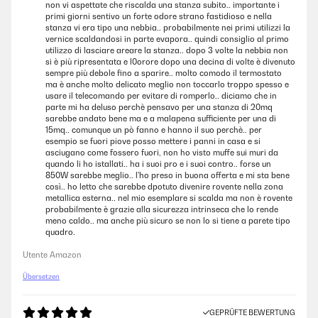
non vi aspettate che riscalda una stanza subito.. importante i
primi giorni sentivo un forte odore strano fastidioso e nella
stanza vi era tipo una nebbia.. probabilmente nei primi utilizzi la
vernice scaldandosi in parte evapora.. quindi consiglio al primo
utilizzo di lasciare areare la stanza.. dopo 3 volte la nebbia non
si è più ripresentata e l0orore dopo una decina di volte è divenuto
sempre più debole fino a sparire.. molto comodo il termostato
ma è anche molto delicato meglio non toccarlo troppo spesso e
usare il telecomando per evitare di romperlo.. diciamo che in
parte mi ha deluso perchè pensavo per una stanza di 20mq
sarebbe andato bene ma e a malapena sufficiente per una di
15mq.. comunque un pò fanno e hanno il suo perchè.. per
esempio se fuori piove posso mettere i panni in casa e si
asciugano come fossero fuori, non ho visto muffe sui muri da
quando li ho istallati.. ha i suoi pro e i suoi contro.. forse un
850W sarebbe meglio.. l'ho preso in buona offerta e mi sta bene
così.. ho letto che sarebbe dpotuto divenire rovente nella zona
metallica esterna.. nel mio esemplare si scalda ma non è rovente
probabilmente è grazie alla sicurezza intrinseca che lo rende
meno caldo.. ma anche più sicuro se non lo si tiene a parete tipo
quadro.
Utente Amazon
Übersetzen
GEPRÜFTE BEWERTUNG