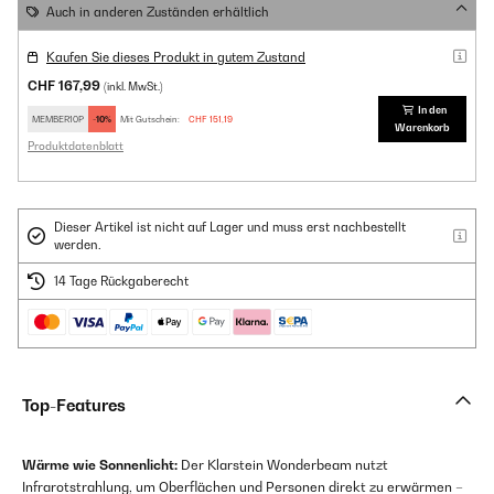
Auch in anderen Zuständen erhältlich
Kaufen Sie dieses Produkt in gutem Zustand
CHF 167,99
(inkl. MwSt.)
In den
MEMBER10P
-10%
Mit Gutschein:
CHF 151,19
Warenkorb
Produktdatenblatt
Dieser Artikel ist nicht auf Lager und muss erst nachbestellt
werden.
14 Tage Rückgaberecht
Top-Features
Wärme wie Sonnenlicht:
Der Klarstein Wonderbeam nutzt
Infrarotstrahlung, um Oberflächen und Personen direkt zu erwärmen –