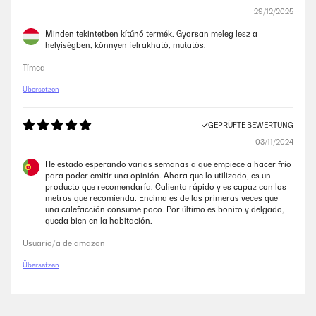
29/12/2025
Minden tekintetben kítűnő termék. Gyorsan meleg lesz a
helyiségben, könnyen felrakható, mutatós.
Tímea
Übersetzen
GEPRÜFTE BEWERTUNG
03/11/2024
He estado esperando varias semanas a que empiece a hacer frío
para poder emitir una opinión. Ahora que lo utilizado, es un
producto que recomendaría. Calienta rápido y es capaz con los
metros que recomienda. Encima es de las primeras veces que
una calefacción consume poco. Por último es bonito y delgado,
queda bien en la habitación.
Usuario/a de amazon
Übersetzen