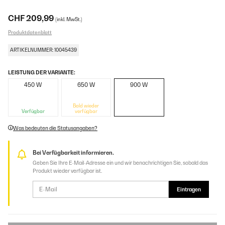
CHF 209,99
(inkl. MwSt.)
Produktdatenblatt
ARTIKELNUMMER: 10045439
LEISTUNG DER VARIANTE:
450 W
650 W
900 W
Bald wieder
Verfügbar
verfügbar
Was bedeuten die Statusangaben?
Bei Verfügbarkeit informieren.
Geben Sie Ihre E-Mail-Adresse ein und wir benachrichtigen Sie, sobald das
Produkt wieder verfügbar ist.
Eintragen