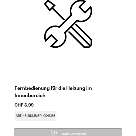
Fernbedienung für die Heizung im
H
Innenbereich
CH
CHF 8,99
AR
ARTIKELNUMMER: 10048185
In den Warenkorb