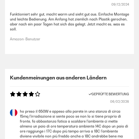
09/12/2024
Funktioniert sehr gut, macht warm und sieht gut aus. Einfache Montage
und leichte Bedienung. Am Anfang hat ziemlich nach Plastik gerochen,
aber nach ein paar Tagen hat sich das gelegt. Jetzt macht es, was es
soll.
Amazon-Benutzer
Kundenmeinungen aus anderen Ländern
GEPRÜFTE BEWERTUNG
06/02/2026
ho preso il 650W e appeso alla parete in una stanza di circa
15mq l'irradiazione si sente poco se non lo si tiene proprio di
fronte, fa abbastanza fatica a scaldare l'ambiente ci mette
almeno un paio di ore temperatura ambiente 14C dopo un paio di
ore raggiunge i 17C dopo più tempo arriva a 18C l'ambiente
diviene vivibile non più freddo anche a 18C andrebbe bene ma