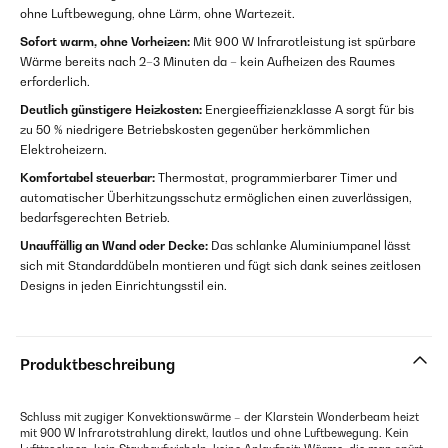
ohne Luftbewegung, ohne Lärm, ohne Wartezeit.
Sofort warm, ohne Vorheizen:
Mit 900 W Infrarotleistung ist spürbare
Wärme bereits nach 2–3 Minuten da – kein Aufheizen des Raumes
erforderlich.
Deutlich günstigere Heizkosten:
Energieeffizienzklasse A sorgt für bis
zu 50 % niedrigere Betriebskosten gegenüber herkömmlichen
Elektroheizern.
Komfortabel steuerbar:
Thermostat, programmierbarer Timer und
automatischer Überhitzungsschutz ermöglichen einen zuverlässigen,
bedarfsgerechten Betrieb.
Unauffällig an Wand oder Decke:
Das schlanke Aluminiumpanel lässt
sich mit Standarddübeln montieren und fügt sich dank seines zeitlosen
Designs in jeden Einrichtungsstil ein.
Produktbeschreibung
Schluss mit zugiger Konvektionswärme – der Klarstein Wonderbeam heizt
mit 900 W Infrarotstrahlung direkt, lautlos und ohne Luftbewegung. Kein