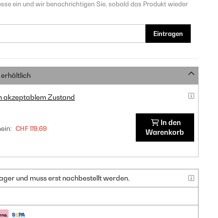
sse ein und wir benachrichtigen Sie, sobald das Produkt wieder
Eintragen
erhältlich
in akzeptablem Zustand
In den
ein:
CHF 119,69
Warenkorb
f Lager und muss erst nachbestellt werden.