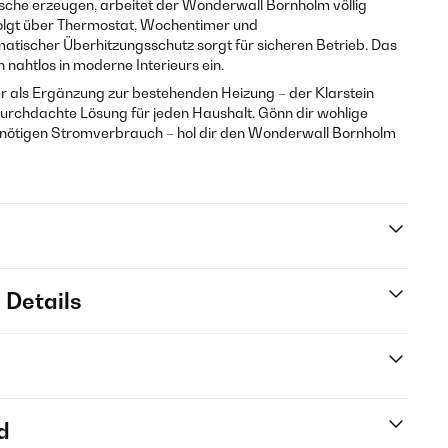
che erzeugen, arbeitet der Wonderwall Bornholm völlig
folgt über Thermostat, Wochentimer und
atischer Überhitzungsschutz sorgt für sicheren Betrieb. Das
h nahtlos in moderne Interieurs ein.
 als Ergänzung zur bestehenden Heizung – der Klarstein
urchdachte Lösung für jeden Haushalt. Gönn dir wohlige
ötigen Stromverbrauch – hol dir den Wonderwall Bornholm
 Details
d