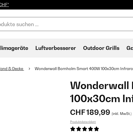
0CHF*
limageräte
Luftverbesserer
Outdoor Grills
Ga
Wand & Decke
Wonderwall Bornholm Smart 400W 100x30cm Infrarot-
Wonderwall
100x30cm Inf
CHF 189,99
(inkl. MwSt.)
Produktdatenblatt