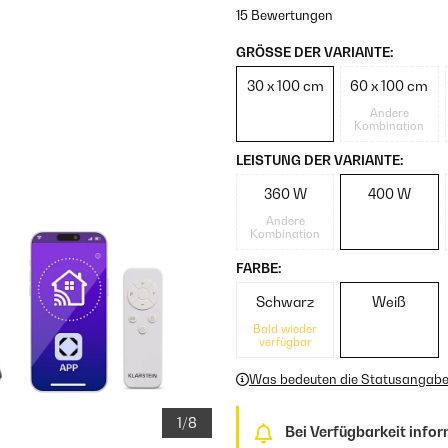
15 Bewertungen
GRÖSSE DER VARIANTE:
30 x 100 cm
60 x 100 cm
Andere
Kombination
LEISTUNG DER VARIANTE:
360 W
400 W
Andere
Kombination
FARBE:
Schwarz
Weiß
Bald wieder
verfügbar
Was bedeuten die Statusangab
1/8
Bei Verfügbarkeit infor