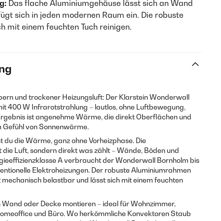
g:
Das flache Aluminiumgehäuse lässt sich an Wand
ügt sich in jeden modernen Raum ein. Die robuste
ch mit einem feuchten Tuch reinigen.
ng
ern und trockener Heizungsluft: Der Klarstein Wonderwall
 400 W Infrarotstrahlung – lautlos, ohne Luftbewegung,
Ergebnis ist angenehme Wärme, die direkt Oberflächen und
em Gefühl von Sonnenwärme.
t du die Wärme, ganz ohne Vorheizphase. Die
t die Luft, sondern direkt was zählt – Wände, Böden und
eeffizienzklasse A verbraucht der Wonderwall Bornholm bis
entionelle Elektroheizungen. Der robuste Aluminiumrahmen
t mechanisch belastbar und lässt sich mit einem feuchten
 an Wand oder Decke montieren – ideal für Wohnzimmer,
Homeoffice und Büro. Wo herkömmliche Konvektoren Staub