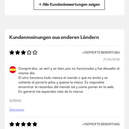
Amazon-Benutzer
Alle Kundenbewertungen zeigen
GEPRÜFTE BEWERTUNG
28/01/2026
Das Thema Infrarot Heizung zieht bei mir zum ersten mal ein.Mein Ziel
Kundenmeinungen aus anderen Ländern
ist Eine Notheizung für einen Stromausfall zu haben. Im Zusammenspiel
mit einem Energiespeicher ist dann auch ein Zimmer im Winter warm.
Ist zwar dafür nicht gedacht funktioniert aber trotzdem.
GEPRÜFTE BEWERTUNG
Amazon-Benutzer
27/05/2026
Compré dos, un wirl y un león,uno no funcionaba y fue devuelto el
mismo día.
GEPRÜFTE BEWERTUNG
El otro funciona todo menos el mando z que no emite y se
19/12/2025
calienta al ponerle pilas y quema la mano. Es imposible
encontrar el recambio del mando tal y como ponen en la web.
Alles perfekt.
En general me esperaba más de la marca
Amazon-Benutzer
ADRIAN
Übersetzen
GEPRÜFTE BEWERTUNG
18/12/2025
GEPRÜFTE BEWERTUNG