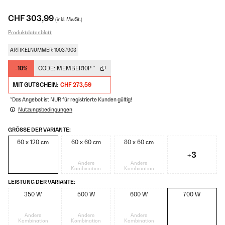
CHF 303,99
(inkl. MwSt.)
Produktdatenblatt
ARTIKELNUMMER: 10037903
-10%
CODE:
MEMBER10P
*
MIT GUTSCHEIN:
CHF 273,59
*Das Angebot ist NUR für registrierte Kunden gültig!
Nutzungsbedingungen
GRÖSSE DER VARIANTE:
60 x 120 cm
60 x 60 cm
80 x 60 cm
+3
Andere
Andere
Kombination
Kombination
LEISTUNG DER VARIANTE:
350 W
500 W
600 W
700 W
Andere
Andere
Andere
Kombination
Kombination
Kombination