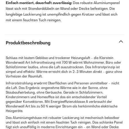
Einfach montiert, dauerhaft zuverlässig:
Das robuste Aluminiumpanel
lässt sich mit Standarddübeln an Wand oder Decke befestigen. Die
langlebige Lackierung ist unempfindlich gegen Kratzer und lässt sich
mit einem feuchten Tuch reinigen.
Produktbeschreibung
Schluss mit lautem Gebläse und trockener Heizungsluft – die Klarstein
Wonderwall Art Infrarotheizung mit 700 W wärmt Wohnzimmer, Büro oder
Schlafzimmer lautlos, ohne die Luft auszutrocknen. Das Infrarotprinzip ist
simpel und effektiv: Wärme erreicht dich in 2–3 Minuten direkt – ganz ohne
Vorheizen der Raumluft.
Infrarotstrahlung erwärmt Oberflächen und Personen unmittelbar – nicht
die Luft. Das Ergebnis: angenehme Wärme wie in der Sonne, ohne
Staubaufwirbelung, ohne Geräusche. Gerade in Schlafzimmern,
Kinderzimmern und Homeoffice ist das ein entscheidender Vorteil
gegenüber Konvektoren. Mit Energieeffizienzklasse A verbraucht der
Wonderwall Art bis zu 50 % weniger Strom als herkömmliche elektrische
Heizgeräte.
Das Aluminiumgehäuse mit robuster Lackierung ist mechanisch belastbar
und lässt sich einfach mit einem feuchten Tuch reinigen. Das schlanke Panel
fügt sich unauffällig in moderne Einrichtungen ein – an Wand oder Decke