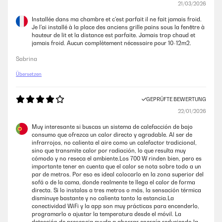
21/03/2026
Super Heizung geht super
Installée dans ma chambre et c'est parfait il ne fait jamais froid.
Amazon-Benutzer
Je l'ai installé à la place des anciens grille pains sous la fenêtre à
hauteur de lit et la distance est parfaite. Jamais trop chaud et
jamais froid. Aucun complètement nécessaire pour 10-12m2.
GEPRÜFTE BEWERTUNG
Sabrina
07/12/2025
Übersetzen
Als Bild ist schon, heizleistung naja, Thermostat zeigt falsche Werte.
Amazon-Benutzer
GEPRÜFTE BEWERTUNG
22/01/2026
GEPRÜFTE BEWERTUNG
Muy interesante si buscas un sistema de calefacción de bajo
22/11/2025
consumo que ofrezca un calor directo y agradable. Al ser de
infrarrojos, no calienta el aire como un calefactor tradicional,
Sehr zufrieden!Hohe LeistungDer Heizkörper kam sehr gut verpackt und
sino que transmite calor por radiación, lo que resulta muy
wurde leicht an der Wand gebaut und strahlt sehr angenehme Wärme
cómodo y no reseca el ambiente.Los 700 W rinden bien, pero es
und ist wie ein Bild!
importante tener en cuenta que el calor se nota sobre todo a un
par de metros. Por eso es ideal colocarlo en la zona superior del
Amazon-Benutzer
sofá o de la cama, donde realmente te llega el calor de forma
directa. Si lo instalas a tres metros o más, la sensación térmica
disminuye bastante y no calienta tanto la estancia.La
conectividad WiFi y la app son muy prácticas para encenderlo,
GEPRÜFTE BEWERTUNG
programarlo o ajustar la temperatura desde el móvil. La
16/07/2025