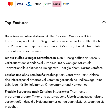
Top-Features
Sofortwärme ohne Vorheizzeit:
Der Klarstein Wonderwall Art
Infrarotheizpanel mit 700 W gibt Infrarotwärme direkt an Oberflächen
und Personen ab – spürbar warm in 2–3 Minuten, ohne die Raumluft
erst aufheizen zu müssen.
Bis zur Hälfte weniger Stromkosten:
Dank Energieeffizienzklasse A
verbraucht der Wonderwall Art bis zu 50 % weniger Strom als
konventionelle elektrische Heizgeräte – bei gleichem Wärmekomfort.
Lautlos und ohne Staubaufwirbelung:
Kein Ventilator, kein Gebläse –
das Infrarotpanel arbeitet vollkommen geräuschlos und bewegt keine
Luft. Ideal für Schlafzimmer, Kinderzimmer und Homeoffice.
Flexible Steuerung nach Zeitplan:
Integrierter Thermostat,
programmierbarer Timer und automatische Überhitzungsabschaltung
sorgen dafür, dass die Heizung immer genau dann aktiv ist, wenn du sie
brauchst.