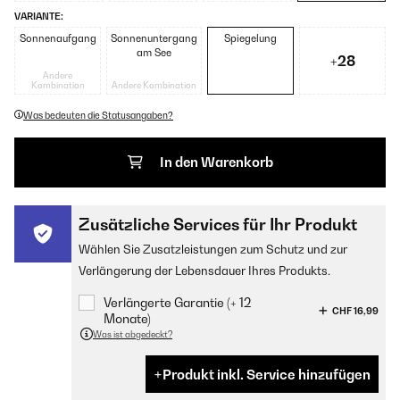
VARIANTE:
Sonnenaufgang
Sonnenuntergang
Spiegelung
am See
+28
Andere
Kombination
Andere Kombination
Was bedeuten die Statusangaben?
In den Warenkorb
Zusätzliche Services für Ihr Produkt
Wählen Sie Zusatzleistungen zum Schutz und zur
Verlängerung der Lebensdauer Ihres Produkts.
Verlängerte Garantie (+ 12
CHF 16,99
Monate)
Was ist abgedeckt?
Produkt inkl. Service hinzufügen