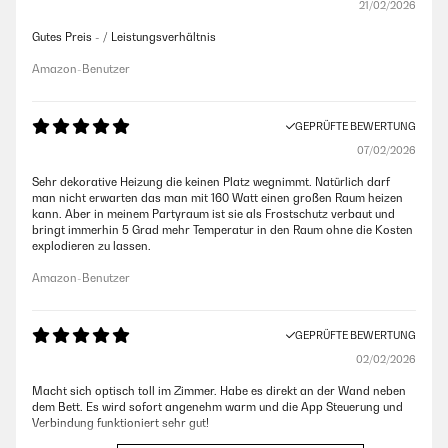
21/02/2026
Gutes Preis - / Leistungsverhältnis
Amazon-Benutzer
GEPRÜFTE BEWERTUNG
07/02/2026
Sehr dekorative Heizung die keinen Platz wegnimmt. Natürlich darf
man nicht erwarten das man mit 160 Watt einen großen Raum heizen
kann. Aber in meinem Partyraum ist sie als Frostschutz verbaut und
bringt immerhin 5 Grad mehr Temperatur in den Raum ohne die Kosten
explodieren zu lassen.
Amazon-Benutzer
GEPRÜFTE BEWERTUNG
02/02/2026
Macht sich optisch toll im Zimmer. Habe es direkt an der Wand neben
dem Bett. Es wird sofort angenehm warm und die App Steuerung und
Verbindung funktioniert sehr gut!