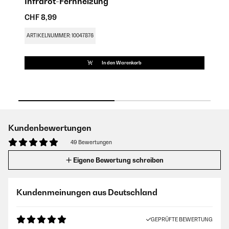
Infrarot-Fernheizung
M
CHF 8,99
CH
ARTIKELNUMMER: 10047876
AR
In den Warenkorb
Kundenbewertungen
49 Bewertungen
Eigene Bewertung schreiben
Kundenmeinungen aus Deutschland
GEPRÜFTE BEWERTUNG