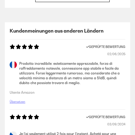
GEPRÜFTE BEWERTUNG
14/04/2021
Der Klarstein ICE-Wind 4-in-1 Luftkühler wurde schnell geliefert. Ich
Kundenmeinungen aus anderen Ländern
habe diesen Artikel schon für den Sommer gekauft, aber man kann ihn
auch sehr gut im Frühjahr benutzen, da er mit einem ausgezeichneten
System zur Reinigung und Befeuchtung der Luft ausgestattet ist. Der
GEPRÜFTE BEWERTUNG
Klarstein Luftkühler ist leise und hält was er verspricht. Das Gerät ist
durch einen Griff am oberen Teil und Bodenrollen einfach und praktisch
02/06/2025
zu transportieren und überall somit schnell aufgestellt. Die
Verarbeitung ist sehr hochwertig. Durch seine schmale Form ist der
Prodotto incredibile: esteticamente apprezzabile, forza di
Ventilator sehr platzsparend und sieht auch noch gut aus. Er ist
raffreddamento notevole, connessione app stabile e facile da
einfach in der Handhabung und mit dem Timer kann man das Gerät
utilizzare. Forse leggermente rumoroso, ma considerate che a
entsprechend lange laufen lassen. Ich kann das Gerät wärmstens
velocità minima a distanza di un metro siamo a 51dB, quindi
empfehlen.
dubito che possiate trovare di meglio.
Amazon-Benutzer
Utente Amazon
Übersetzen
GEPRÜFTE BEWERTUNG
15/02/2021
GEPRÜFTE BEWERTUNG
03/09/2024
Definitiv ein guter Luftreiniger! Die unangenehme Heizungsluft wird
verbessert und es gibt sogar eine Fernbedienung. Einziges Manko ist
Je l’ai seulement utilisé 2 fois pour l’instant. Acheté pour une
die Größe.