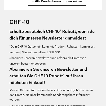
Alle Kundenbewertungen zeigen
Übersetzen
GEPRÜFTE BEWERTUNG
17/02/2021
CHF -10
Ero in cerca di un articolo che mi aiutasse con l’umidità presente
in casa e, credo di averlo trovato definitivamente.. Ovviamente
Erhalte zusätzlich CHF 10* Rabatt, wenn du
andrò stanza per stanza, ma già in camera della bambina c è
dich für unseren Newsletter anmeldest
un’aria respirabile come aver aperto le finestre. Complimenti
velocissimi anche nella consegna e puntuali
*Dein CHF 10 Gutschein kann mit Produkt-Rabatten kombiniert
Utente Amazon
werden | Mindestbestellwert CHF 100.
Übersetzen
Abonniere unseren Newsletter und erfahre als Erster von
unseren besten Angeboten.
Abonnieren Sie unseren Newsletter und
erhalten Sie CHF 10 Rabatt* auf Ihren
nächsten Einkauf!
Melden Sie sich für unseren Newsletter an und gehören Sie zu
den Ersten, die über kommende Sonderangebote informiert
werden.
*Der CHF 10 Rabatt ist nicht mit anderen Gutscheinen kombinierbar.