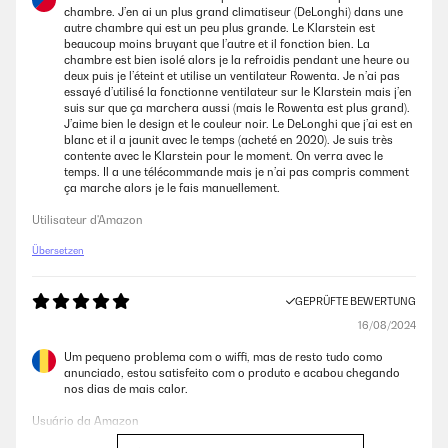
chambre. J’en ai un plus grand climatiseur (DeLonghi) dans une
autre chambre qui est un peu plus grande. Le Klarstein est
Amazon-Benutzer
beaucoup moins bruyant que l’autre et il fonction bien. La
chambre est bien isolé alors je la refroidis pendant une heure ou
deux puis je l’éteint et utilise un ventilateur Rowenta. Je n’ai pas
essayé d’utilisé la fonctionne ventilateur sur le Klarstein mais j’en
suis sur que ça marchera aussi (mais le Rowenta est plus grand).
J’aime bien le design et le couleur noir. Le DeLonghi que j’ai est en
blanc et il a jaunit avec le temps (acheté en 2020). Je suis très
contente avec le Klarstein pour le moment. On verra avec le
temps. Il a une télécommande mais je n’ai pas compris comment
ça marche alors je le fais manuellement.
Utilisateur d'Amazon
Übersetzen
GEPRÜFTE BEWERTUNG
16/08/2024
Um pequeno problema com o wiffi, mas de resto tudo como
anunciado, estou satisfeito com o produto e acabou chegando
nos dias de mais calor.
Usuário da Amazon