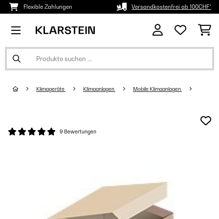
Flexible Zahlungen
Versandkostenfrei ab 100CHF*
Klimageräte
Klimaanlagen
Mobile Klimaanlagen
9 Bewertungen