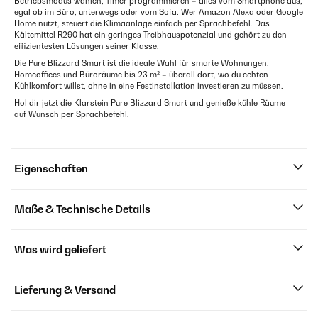
Betriebsmodus wählen, Timer programmieren – alles vom Smartphone aus,
egal ob im Büro, unterwegs oder vom Sofa. Wer Amazon Alexa oder Google
Home nutzt, steuert die Klimaanlage einfach per Sprachbefehl. Das
Kältemittel R290 hat ein geringes Treibhauspotenzial und gehört zu den
effizientesten Lösungen seiner Klasse.
Die Pure Blizzard Smart ist die ideale Wahl für smarte Wohnungen,
Homeoffices und Büroräume bis 23 m² – überall dort, wo du echten
Kühlkomfort willst, ohne in eine Festinstallation investieren zu müssen.
Hol dir jetzt die Klarstein Pure Blizzard Smart und genieße kühle Räume –
auf Wunsch per Sprachbefehl.
Eigenschaften
Maße & Technische Details
Was wird geliefert
Lieferung & Versand