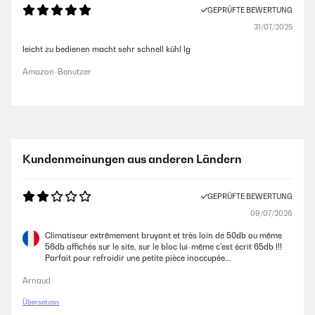
GEPRÜFTE BEWERTUNG
31/07/2025
leicht zu bedienen macht sehr schnell kühl lg
Amazon-Benutzer
Kundenmeinungen aus anderen Ländern
GEPRÜFTE BEWERTUNG
09/07/2026
Climatiseur extrêmement bruyant et très loin de 50db ou même
56db affichés sur le site, sur le bloc lui-même c'est écrit 65db !!!
Parfait pour refroidir une petite pièce inoccupée...
Arnaud
Übersetzen