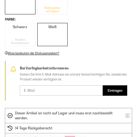
Bald wieder
verfügbar
FARBE:
Schwarz
Weiß
Andere
Kombination
Was bedeuten die Statusangaben?
Bei Verfügbarkeit informieren.
Geben Sie Ihre E-Mail-Adresse ein und wir benachrichtigen Sie, sobald das
Produkt wieder verfügbar ist.
Eintragen
Dieser Artikel ist nicht auf Lager und muss erst nachbestellt
werden.
14 Tage Rückgaberecht