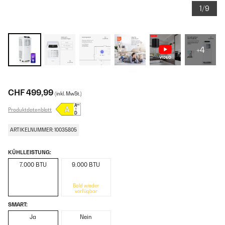
1/9
+4
CHF 499,99
(inkl. MwSt.)
Produktdatenblatt
ARTIKELNUMMER: 10035805
KÜHLLEISTUNG:
7.000 BTU
9.000 BTU
Bald wieder
verfügbar
SMART:
Ja
Nein