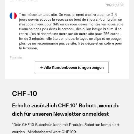
29/06/2026
Très mécontente du site. On vous promet une livraison en 2-4
jours ouvrés et vous la recevez au bout de 7 jours.Pour la clim se
n'est pas mieux pour 349 euros vous devez montez les roues et le
tuyau ne tiens pas dans le cerceau, dès qu’on bouge la clim, il se
retire. J’en ai acheté une autre sur un autre site pour 255 euros.
En de 2 minutes, elle était en place, le tuyau se clips et ne bouge
plus. Je ne recommande pas ce site. Très déçue et en colère pour
la livraison.
Patricia
Alle Kundenbewertungen zeigen
Übersetzen
GEPRÜFTE BEWERTUNG
29/06/2026
CHF -10
Très mécontente du site. On vous promet une livraison en 2-4
jours ouvrés et vous la recevez au bout de 7 jours.Pour la clim se
Erhalte zusätzlich CHF 10* Rabatt, wenn du
n'est pas mieux pour 349 euros vous devez montez les roues et le
dich für unseren Newsletter anmeldest
tuyau ne tiens pas dans le cerceau, dès qu’on bouge la clim, il se
retire. J’en ai acheté une autre sur un autre site pour 255 euros.
En de 2 minutes, elle était en place, le tuyau se clips et ne bouge
*Dein CHF 10 Gutschein kann mit Produkt-Rabatten kombiniert
plus. Je ne recommande pas ce site. Très déçue et en colère pour
werden | Mindestbestellwert CHF 100.
la livraison.