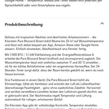
Google Home – Temperatur, Modus und Timer lassen sich jederzeit per
Sprachbefehl oder vom Smartphone aus regeln.
Produktbeschreibung
Schluss mit tropischen Nächten und überhitzten Arbeitszimmern – die
Klarstein Pure Blizzard Smart kühlt Räume bis 23 m² auf Wunschtemperatur
und lässt sich dabei bequem per App, Amazon Alexa oder Google Home
steuern. Einfach einstecken, Abluftschlauch ans Fenster, fertig.
Mit 7.000 BTU / 2,1 kW Kühlleistung und der Energieeffizienzklasse A
arbeitet die Pure Blizzard Smart kraftvoll und stromsparend zugleich. Die
Wunschtemperatur lässt sich stufenlos zwischen 17 und 30 °C einstellen –
ob für ein kühles Schlafzimmer oder ein angenehmes Homeoffice. Der 24-
Stunden-Timer sorgt dafür, dass der Raum bereits gekühlt ist, wenn du nach
Hause kommst.
Drei Funktionen in einem Gerät: Die Pure Blizzard Smart kühlt als
Klimaanlage, lüftet als Ventilator und entzieht der Luft als Luftentfeuchter
überschüssige Feuchtigkeit – ganz ohne zusätzliches Zubehör. Horizontal
und vertikal verstellbare Lamellen lenken den Luftstrom gezielt dorthin, wo
er gebraucht wird. Der Nachtmodus regelt Temperatur und Lüftung
automatisch für ruhigen, erholsamen Schlaf.
Die Klarstein App gibt dir vollständige Kontrolle: Temperatur einstellen,