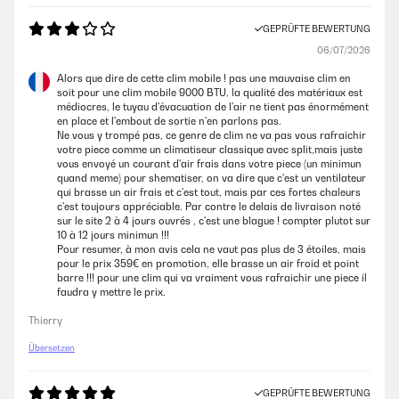
GEPRÜFTE BEWERTUNG
06/07/2026
Alors que dire de cette clim mobile ! pas une mauvaise clim en
soit pour une clim mobile 9000 BTU, la qualité des matériaux est
médiocres, le tuyau d'évacuation de l'air ne tient pas énormément
en place et l'embout de sortie n'en parlons pas.
Ne vous y trompé pas, ce genre de clim ne va pas vous rafraichir
votre piece comme un climatiseur classique avec split,mais juste
vous envoyé un courant d'air frais dans votre piece (un minimun
quand meme) pour shematiser, on va dire que c'est un ventilateur
qui brasse un air frais et c'est tout, mais par ces fortes chaleurs
c'est toujours appréciable. Par contre le delais de livraison noté
sur le site 2 à 4 jours ouvrés , c'est une blague ! compter plutot sur
10 à 12 jours minimun !!!
Pour resumer, à mon avis cela ne vaut pas plus de 3 étoiles, mais
pour le prix 359€ en promotion, elle brasse un air froid et point
barre !!! pour une clim qui va vraiment vous rafraichir une piece il
faudra y mettre le prix.
Thierry
Übersetzen
GEPRÜFTE BEWERTUNG