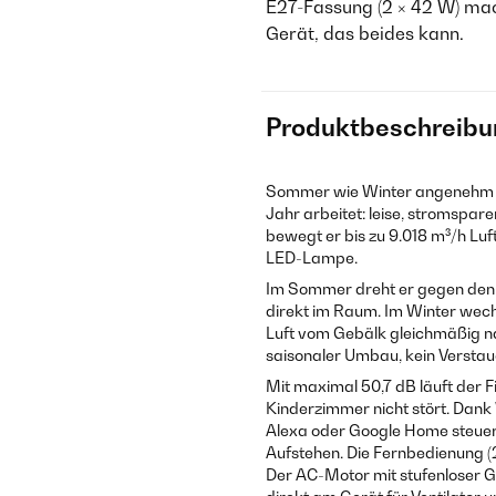
E27-Fassung (2 × 42 W) mac
Gerät, das beides kann.
Produktbeschreibu
Sommer wie Winter angenehm – d
Jahr arbeitet: leise, stromspa
bewegt er bis zu 9.018 m³/h Lu
LED-Lampe.
Im Sommer dreht er gegen den 
direkt im Raum. Im Winter wechs
Luft vom Gebälk gleichmäßig na
saisonaler Umbau, kein Verstaue
Mit maximal 50,7 dB läuft der F
Kinderzimmer nicht stört. Dank
Alexa oder Google Home steuer
Aufstehen. Die Fernbedienung (2
Der AC-Motor mit stufenloser 