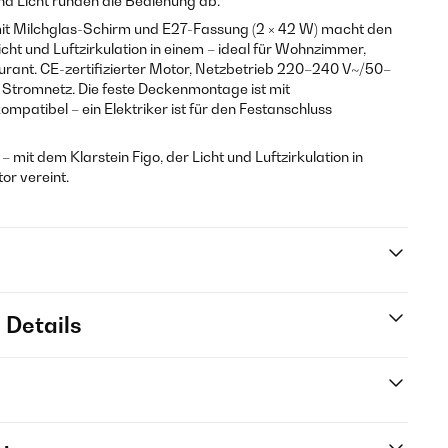
und Licht runden die Bedienung ab.
mit Milchglas-Schirm und E27-Fassung (2 × 42 W) macht den
icht und Luftzirkulation in einem – ideal für Wohnzimmer,
rant. CE-zertifizierter Motor, Netzbetrieb 220–240 V~/50–
s Stromnetz. Die feste Deckenmontage ist mit
ompatibel – ein Elektriker ist für den Festanschluss
 mit dem Klarstein Figo, der Licht und Luftzirkulation in
or vereint.
 Details