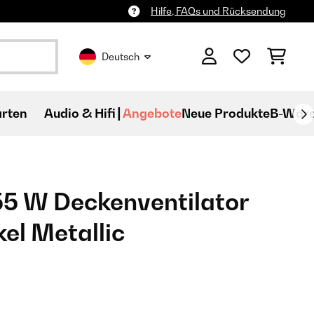
Hilfe, FAQs und Rücksendung
Deutsch
rten
Audio & Hifi
Angebote
Neue Produkte
B-War
55 W Deckenventilator
kel Metallic