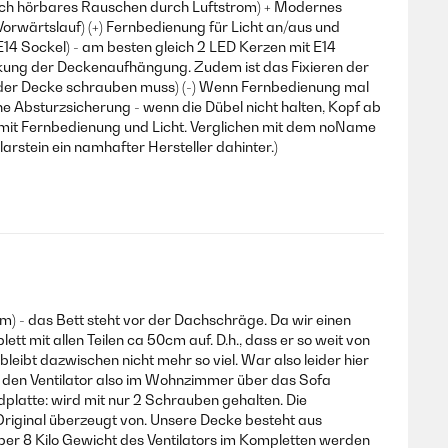
deutlich hörbares Rauschen durch Luftstrom) + Modernes
orwärtslauf) (+) Fernbedienung für Licht an/aus und
 E14 Sockel) - am besten gleich 2 LED Kerzen mit E14
ckung der Deckenaufhängung. Zudem ist das Fixieren der
n der Decke schrauben muss) (-) Wenn Fernbedienung mal
ne Absturzsicherung - wenn die Dübel nicht halten, Kopf ab
ll mit Fernbedienung und Licht. Verglichen mit dem noName
arstein ein namhafter Hersteller dahinter.)
arm) - das Bett steht vor der Dachschräge. Da wir einen
tt mit allen Teilen ca 50cm auf. D.h., dass er so weit von
ibt dazwischen nicht mehr so viel. War also leider hier
n den Ventilator also im Wohnzimmer über das Sofa
dplatte: wird mit nur 2 Schrauben gehalten. Die
riginal überzeugt von. Unsere Decke besteht aus
er 8 Kilo Gewicht des Ventilators im Kompletten werden