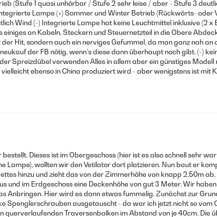
Betrieb (Stufe 1 quasi unhörbar / Stufe 2 sehr leise / aber - Stufe 3 
 Integrierte Lampe (+) Sommer und Winter Betrieb (Rückwärts- oder V
lich Wind (-) Integrierte Lampe hat keine Leuchtmittel inklusive (2 x
s einiges an Kabeln, Steckern und Steuernetzteil in die Obere Abde
ht der Hit, sondern auch ein nerviges Gefummel, da man ganz nah a
neukauf der FB nötig, wenn’s diese dann überhaupt noch gibt. (-) kei
l oder Spreizdübel verwenden Alles in allem aber ein günstiges Mode
leicht ebenso in China produziert wird - aber wenigstens ist mit Kl
bestellt. Dieses ist im Obergeschoss (hier ist es also schnell sehr w
 Lampe), wollten wir den Vetilator dort platzieren. Nun baut er komple
es hinzu und zieht das von der Zimmerhöhe von knapp 2,50m ab, ble
ndhaus und im Erdgeschoss eine Deckenhöhe von gut 3 Meter. Wir habe
 das Anbringen. Hier wird es dann etwas fummelig. Zunächst zur Grun
e Spenglerschrauben ausgetauscht - da war ich jetzt nicht so vom O
on querverlaufenden Traversenbalken im Abstand von je 40cm. Die üb