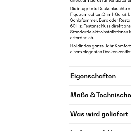
direkt am Gerät für Ventilator 
Die integrierte Deckenleuchte 
Figo zum echten 2-in-1-Gerät: L
Schlafzimmer, Büro oder Restau
60 Hz, Festanschluss direkt an
Standardelektroinstallationen k
erforderlich.
Hol dir das ganze Jahr Komfort –
einem eleganten Deckenventilat
Eigenschaften
Maße & Technische
Was wird geliefert