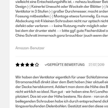
vielleicht eine Entscheidungshilfe ist. + nahezu lautloser 
Design (+) Keinerlei Unwucht oder Wackeln der Blätter (+)
Ventilator in 3 Stufen (+) großer Durchmesser, macht ordent
Fassung mitbestellen (-) Montage etwas fummelig. Es mus
Abdeckung mit 4 kleinen Schrauben nicht nur optisch nic
defekt oder verloren --> keine Nutzung mehr möglich oder 
bei dem der drunter steht --> bitte ggf. gute Fischerdübe
China Schrott immernoch ganz brauchbar (auch wenn der viel
Amazon-Benutzer
GEPRÜFTE BEWERTUNG
27/07/2019
Wir haben den Ventilator eigentlich für unser Schlafzimmer 
Stromanschluß direkt über dem Bett haben (hier aktuell eine
der Decke herabkommt. Addiert man dann die Höhe des Bett
nicht wirklich so ideal. Nun gut - wir haben eine Art La
platziert. Das ist von der Höhe bestens. Na dann - ran an
beiliegenden Schrauben habe ich durch entsprechend dick
längsverlaufenden Dielenbohlen. Gestützt werden diese v