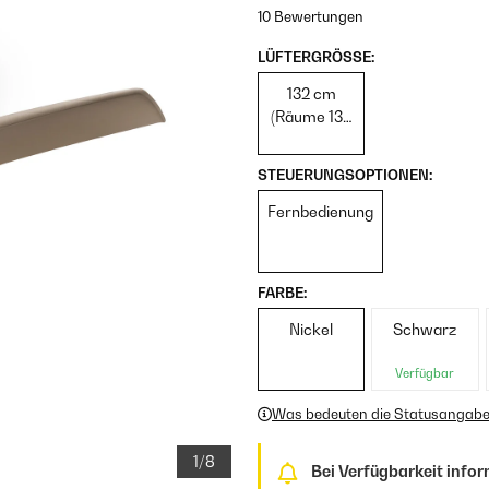
10 Bewertungen
LÜFTERGRÖSSE:
132 cm
(Räume 13–
25 m²)
STEUERUNGSOPTIONEN:
Fernbedienung
FARBE:
Nickel
Schwarz
Verfügbar
Was bedeuten die Statusangab
1/8
Bei Verfügbarkeit infor