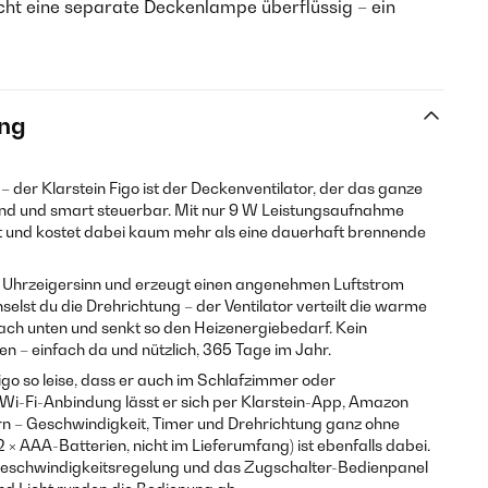
ht eine separate Deckenlampe überflüssig – ein
ng
er Klarstein Figo ist der Deckenventilator, der das ganze
rend und smart steuerbar. Mit nur 9 W Leistungsaufnahme
ft und kostet dabei kaum mehr als eine dauerhaft brennende
Uhrzeigersinn und erzeugt einen angenehmen Luftstrom
elst du die Drehrichtung – der Ventilator verteilt die warme
ch unten und senkt so den Heizenergiebedarf. Kein
n – einfach da und nützlich, 365 Tage im Jahr.
igo so leise, dass er auch im Schlafzimmer oder
 Wi-Fi-Anbindung lässt er sich per Klarstein-App, Amazon
n – Geschwindigkeit, Timer und Drehrichtung ganz ohne
 × AAA-Batterien, nicht im Lieferumfang) ist ebenfalls dabei.
Geschwindigkeitsregelung und das Zugschalter-Bedienpanel