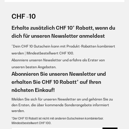
Die Maschine entsprach nicht meiner Vorstellung, hatte kleine Mängel.
Der Rückversand lief reibungslos und schnell.
GEPRÜFTE BEWERTUNG
02/09/2022
Amazon-Benutzer
CHF -10
Adoro il gelato, e la gelatiera è uno dei miei strumenti preferiti in
cucina. Questa mi ha molto soddisfatta.
Erhalte zusätzlich CHF 10* Rabatt, wenn du
GEPRÜFTE BEWERTUNG
dich für unseren Newsletter anmeldest
Utente Amazon
12/12/2020
Übersetzen
*Dein CHF 10 Gutschein kann mit Produkt-Rabatten kombiniert
All my items are presents, therefore I cannot give you feedback until
January. What I can state is that all deliveries have been good.
werden | Mindestbestellwert CHF 100.
GEPRÜFTE BEWERTUNG
Abonniere unseren Newsletter und erfahre als Erster von
Amazon-Benutzer
27/12/2021
unseren besten Angeboten.
Abonnieren Sie unseren Newsletter und
Lo ho comprato per fare un regalo. É stato subito usato ed il
GEPRÜFTE BEWERTUNG
gelato é molto buono. La quantità é giusta per 2 persone. Lo
erhalten Sie CHF 10 Rabatt* auf Ihren
consiglio!
01/10/2020
nächsten Einkauf!
Ich bin voll zufrieden. Das selbst gemachte eis aus Joghurt mit
Utente Amazon
pürierten Früchten schmeckt mega. Echt top.
Melden Sie sich für unseren Newsletter an und gehören Sie zu
Übersetzen
den Ersten, die über kommende Sonderangebote informiert
Amazon-Benutzer
werden.
GEPRÜFTE BEWERTUNG
*Der CHF 10 Rabatt ist nicht mit anderen Gutscheinen kombinierbar.
Mindestbestellwert CHF 100.
GEPRÜFTE BEWERTUNG
21/01/2021