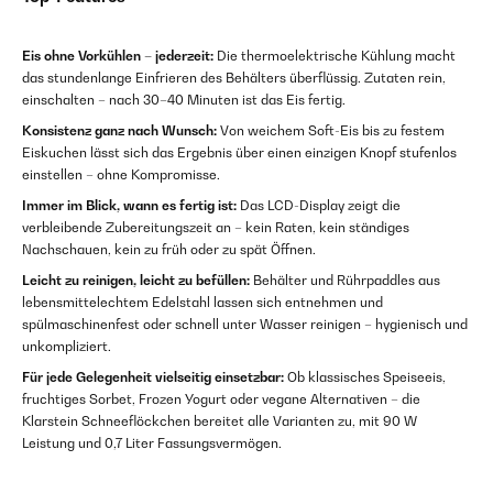
Eis ohne Vorkühlen – jederzeit:
Die thermoelektrische Kühlung macht
das stundenlange Einfrieren des Behälters überflüssig. Zutaten rein,
einschalten – nach 30–40 Minuten ist das Eis fertig.
Konsistenz ganz nach Wunsch:
Von weichem Soft-Eis bis zu festem
Eiskuchen lässt sich das Ergebnis über einen einzigen Knopf stufenlos
einstellen – ohne Kompromisse.
Immer im Blick, wann es fertig ist:
Das LCD-Display zeigt die
verbleibende Zubereitungszeit an – kein Raten, kein ständiges
Nachschauen, kein zu früh oder zu spät Öffnen.
Leicht zu reinigen, leicht zu befüllen:
Behälter und Rührpaddles aus
lebensmittelechtem Edelstahl lassen sich entnehmen und
spülmaschinenfest oder schnell unter Wasser reinigen – hygienisch und
unkompliziert.
Für jede Gelegenheit vielseitig einsetzbar:
Ob klassisches Speiseeis,
fruchtiges Sorbet, Frozen Yogurt oder vegane Alternativen – die
Klarstein Schneeflöckchen bereitet alle Varianten zu, mit 90 W
Leistung und 0,7 Liter Fassungsvermögen.