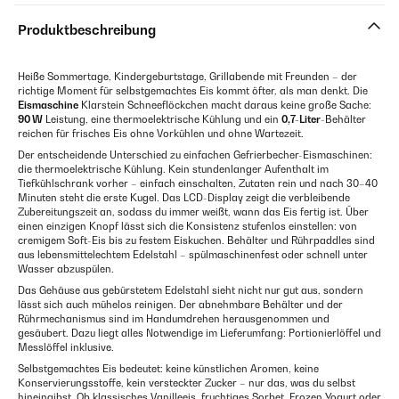
Produktbeschreibung
Heiße Sommertage, Kindergeburtstage, Grillabende mit Freunden – der
richtige Moment für selbstgemachtes Eis kommt öfter, als man denkt. Die
Eismaschine
Klarstein Schneeflöckchen macht daraus keine große Sache:
90 W
Leistung, eine thermoelektrische Kühlung und ein
0,7-Liter
-Behälter
reichen für frisches Eis ohne Vorkühlen und ohne Wartezeit.
Der entscheidende Unterschied zu einfachen Gefrierbecher-Eismaschinen:
die thermoelektrische Kühlung. Kein stundenlanger Aufenthalt im
Tiefkühlschrank vorher – einfach einschalten, Zutaten rein und nach 30–40
Minuten steht die erste Kugel. Das LCD-Display zeigt die verbleibende
Zubereitungszeit an, sodass du immer weißt, wann das Eis fertig ist. Über
einen einzigen Knopf lässt sich die Konsistenz stufenlos einstellen: von
cremigem Soft-Eis bis zu festem Eiskuchen. Behälter und Rührpaddles sind
aus lebensmittelechtem Edelstahl – spülmaschinenfest oder schnell unter
Wasser abzuspülen.
Das Gehäuse aus gebürstetem Edelstahl sieht nicht nur gut aus, sondern
lässt sich auch mühelos reinigen. Der abnehmbare Behälter und der
Rührmechanismus sind im Handumdrehen herausgenommen und
gesäubert. Dazu liegt alles Notwendige im Lieferumfang: Portionierlöffel und
Messlöffel inklusive.
Selbstgemachtes Eis bedeutet: keine künstlichen Aromen, keine
Konservierungsstoffe, kein versteckter Zucker – nur das, was du selbst
hineingibst. Ob klassisches Vanilleeis, fruchtiges Sorbet, Frozen Yogurt oder