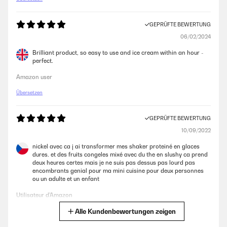
Amazon-Benutzer
GEPRÜFTE BEWERTUNG
06/02/2024
GEPRÜFTE BEWERTUNG
Brilliant product, so easy to use and ice cream within an hour -
22/01/2021
perfect.
macht gutes Eis und Frozen Joghurt,leicht zu bedienen und perfect für
Amazon user
Single-Haushalt.
Übersetzen
Amazon-Benutzer
GEPRÜFTE BEWERTUNG
GEPRÜFTE BEWERTUNG
10/09/2022
17/01/2021
nickel avec ca j ai transformer mes shaker proteiné en glaces
Making ice-cream
dures. et des fruits congeles mixé avec du the en slushy ca prend
deux heures certes mais je ne suis pas dessus pas lourd pas
Amazon-Benutzer
encombrants genial pour ma mini cuisine pour deux personnes
ou un adulte et un enfant
Utilisateur d'Amazon
GEPRÜFTE BEWERTUNG
Alle Kundenbewertungen zeigen
Übersetzen
26/12/2020